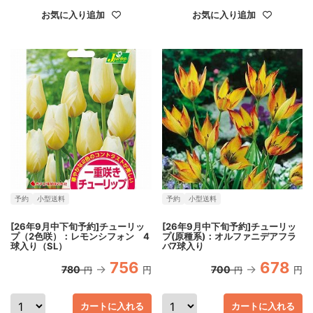
お気に入り追加
お気に入り追加
予約
小型送料
予約
小型送料
[26年9月中下旬予約]チューリッ
[26年9月中下旬予約]チューリッ
プ（2色咲）：レモンシフォン 4
プ(原種系)：オルファニデアフラ
球入り（SL）
バ7球入り
756
678
780
700
円
円
円
円
カートに入れる
カートに入れる