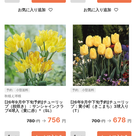
お気に入り追加
お気に入り追加
予約
小型送料
予約
小型送料
秋植え球根
[26年9月中下旬予約]チューリッ
[26年9月中下旬予約]チューリッ
プ（枝咲き）：サンシャインクラ
プ：黄小町（きこまち）3球入り
ブ4球入（黄に赤）*（SL）
（T）
756
678
780
700
円
円
円
円