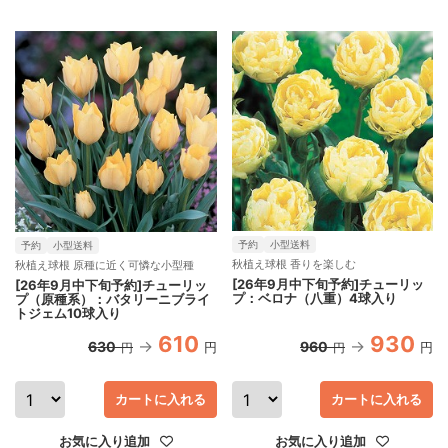
予約
小型送料
予約
小型送料
秋植え球根 香りを楽しむ
秋植え球根 原種に近く可憐な小型種
[26年9月中下旬予約]チューリッ
[26年9月中下旬予約]チューリッ
プ：ベロナ（八重）4球入り
プ（原種系）：バタリーニブライ
トジェム10球入り
610
930
630
960
円
円
円
円
カートに入れる
カートに入れる
お気に入り追加
お気に入り追加