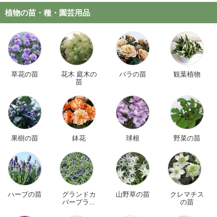
植物の苗・種・園芸用品
草花の苗
花木 庭木の
バラの苗
観葉植物
苗
果樹の苗
鉢花
球根
野菜の苗
ハーブの苗
グランドカ
山野草の苗
クレマチス
バープラン
の苗
ツ