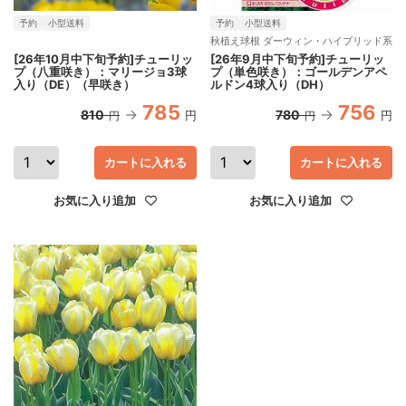
予約
小型送料
予約
小型送料
秋植え球根 ダーウィン・ハイブリッド系
[26年10月中下旬予約]チューリッ
[26年9月中下旬予約]チューリッ
プ（八重咲き）：マリージョ3球
プ（単色咲き）：ゴールデンアペ
入り（DE）（早咲き）
ルドン4球入り（DH）
785
756
810
780
円
円
円
円
カートに入れる
カートに入れる
お気に入り追加
お気に入り追加