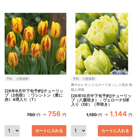
予約
小型送料
予約
小型送料
爽やかレモンイエローでぎっしり花弁 秋
植え球根
[26年9月中下旬予約]チューリッ
プ（2色咲）：ワシントン（黄に
[26年10月中下旬予約]チューリッ
赤）4球入り（T）
プ（八重咲き）：ヴェローナ5球
入り（DE）（早咲き）
756
1,144
780
1,180
円
円
円
円
カートに入れる
カートに入れる