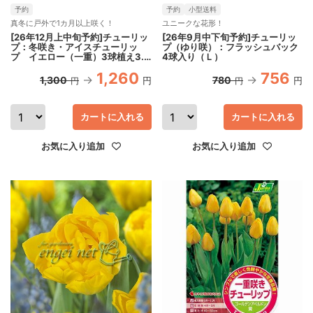
予約
予約
小型送料
真冬に戸外で1カ月以上咲く！
ユニークな花形！
[26年12月上中旬予約]チューリッ
[26年9月中下旬予約]チューリッ
プ：冬咲き・アイスチューリッ
プ（ゆり咲）：フラッシュバック
プ イエロー（一重）3球植え3.5
4球入り（Ｌ）
号ポット
1,260
756
1,300
780
円
円
円
円
カートに入れる
カートに入れる
お気に入り追加
お気に入り追加