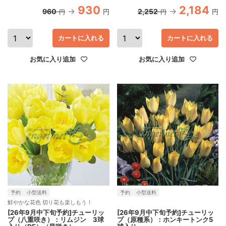
930
2,184
960
2,252
円
円
円
円
カートに入れる
カートに入れる
お気に入り追加
お気に入り追加
予約
小型送料
予約
小型送料
鮮やかな花色 切り花も楽しもう！
[26年9月中下旬予約]チューリッ
[26年9月中下旬予約]チューリッ
プ（八重咲き）：リムジン 3球
プ（原種系）：ホンキートンク5