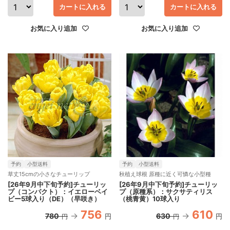
カートに入れる
カートに入れる
お気に入り追加
お気に入り追加
予約
小型送料
予約
小型送料
草丈15cmの小さなチューリップ
秋植え球根 原種に近く可憐な小型種
[26年9月中下旬予約]チューリッ
[26年9月中下旬予約]チューリッ
プ（コンパクト）：イエローベイ
プ（原種系）：サクサティリス
ビー5球入り（DE）（早咲き）
（桃青黄）10球入り
756
610
780
630
円
円
円
円