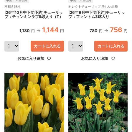
予約
小型送料
予約
小型送料
秋植え球根
セレクトチューリップ 珍しい品種
[26年10月中下旬予約]チューリッ
[26年9月中下旬予約]チューリッ
プ：チョンミンラブ5球入り（T）
プ：ファントム3球入り
1,144
756
1,180
780
円
円
円
円
カートに入れる
カートに入れる
お気に入り追加
お気に入り追加