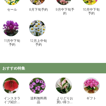
セール
8月下旬予約
9月中下旬予
10月中下旬
約
予約
11月中下旬
12月上中旬
予約
予約
おすすめ特集
インスタラ
送料無料商
よりどりお
ギフト
イブ紹介商
品
買い得コー
品
ナー