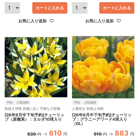
カートに入れる
カートに入れる
お気に入り追加
お気に入り追加
予約
小型送料
予約
小型送料
秋植え球根 原種に近く可憐な小型種
八重咲き 秋植え球根
[26年9月中下旬予約]チューリッ
[26年9月中下旬予約]チューリッ
プ（原種系）：タルダ10球入り
プ：グラニーアワード4球入り
（DL）
610
883
630
910
円
円
円
円