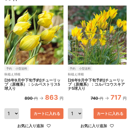
予約
小型送料
予約
小型送料
秋植え球根
秋植え球根
[26年9月中下旬予約]チューリッ
[26年9月中下旬予約]チューリッ
プ（原種系）：シルベストリス5
プ（原種系）：コルパコウスキア
球入り
ナ5球入り
863
717
890
740
円
円
円
円
カートに入れる
カートに入れる
お気に入り追加
お気に入り追加