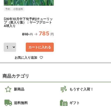
予約
小型送料
[26年10月中下旬予約]チューリッ
プ（斑入り葉）：ヤープグロート
4球入り
785
810
円
円
カートに入れる
お気に入り追加
商品カテゴリ
新商品
もうすぐ入荷！
送料無料
ギフト