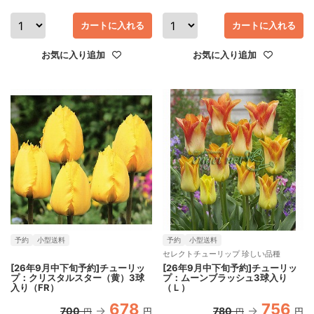
カートに入れる
カートに入れる
お気に入り追加
お気に入り追加
予約
小型送料
予約
小型送料
セレクトチューリップ 珍しい品種
[26年9月中下旬予約]チューリッ
[26年9月中下旬予約]チューリッ
プ：クリスタルスター（黄）3球
プ：ムーンブラッシュ3球入り
入り（FR）
（Ｌ）
678
756
700
780
円
円
円
円