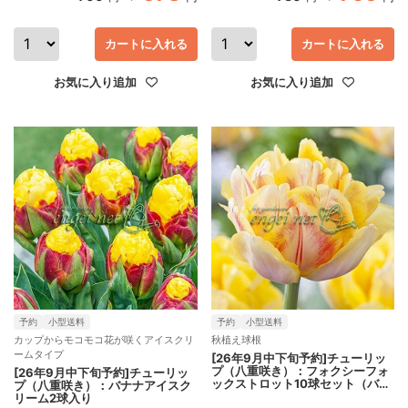
カートに入れる
カートに入れる
お気に入り追加
お気に入り追加
予約
小型送料
予約
小型送料
カップからモコモコ花が咲くアイスクリ
秋植え球根
ームタイプ
[26年9月中下旬予約]チューリッ
プ（八重咲き）：フォクシーフォ
[26年9月中下旬予約]チューリッ
ックストロット10球セット（バラ
プ（八重咲き）：バナナアイスク
球・ラベル無し）（DE・早咲き）
リーム2球入り