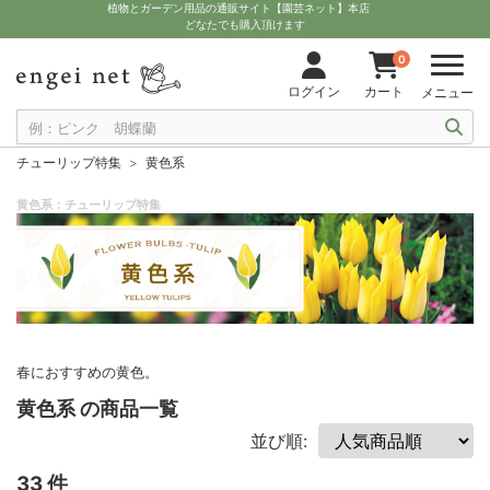
植物とガーデン用品の通販サイト【園芸ネット】本店
どなたでも購入頂けます
0
ログイン
カート
メニュー
チューリップ特集
黄色系
黄色系：チューリップ特集
春におすすめの黄色。
黄色系 の商品一覧
並び順:
33 件