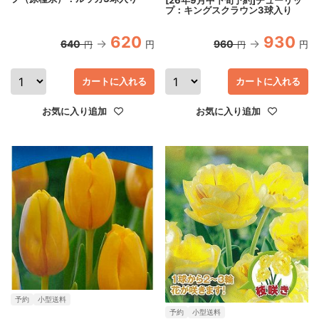
[26年9月中下旬予約]チューリッ
プ：キングスクラウン3球入り
620
930
640
960
円
円
円
円
カートに入れる
カートに入れる
お気に入り追加
お気に入り追加
予約
小型送料
予約
小型送料