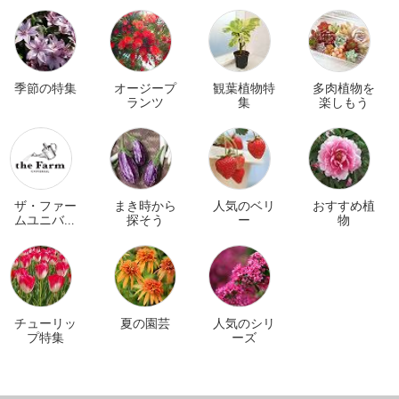
季節の特集
オージープ
観葉植物特
多肉植物を
ランツ
集
楽しもう
ザ・ファー
まき時から
人気のベリ
おすすめ植
ムユニバー
探そう
ー
物
サル オンラ
イン
チューリッ
夏の園芸
人気のシリ
プ特集
ーズ