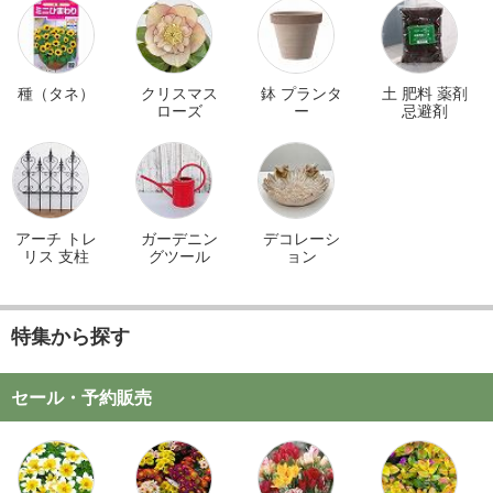
種（タネ）
クリスマス
鉢 プランタ
土 肥料 薬剤
ローズ
ー
忌避剤
アーチ トレ
ガーデニン
デコレーシ
リス 支柱
グツール
ョン
特集から探す
セール・予約販売