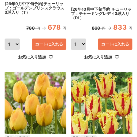
[26年9月中下旬予約]チューリッ
プ：ゴールデンプリンスクラウス
[26年10月中下旬予約]チューリッ
3球入り（T）
プ：チャーミングレディ3球入り
（DL）
678
833
700
860
円
円
円
円
カートに入れる
カートに入れる
お気に入り追加
お気に入り追加