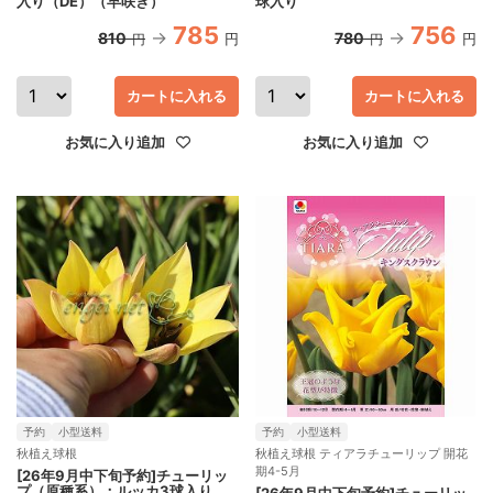
入り（DE）（早咲き）
球入り
785
756
810
780
円
円
円
円
カートに入れる
カートに入れる
お気に入り追加
お気に入り追加
予約
小型送料
予約
小型送料
秋植え球根
秋植え球根 ティアラチューリップ 開花
期4-5月
[26年9月中下旬予約]チューリッ
プ（原種系）：ルッカ3球入り