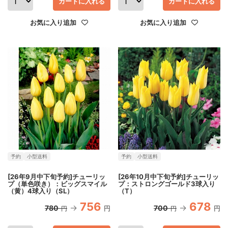
カートに入れる
カートに入れる
お気に入り追加
お気に入り追加
予約
小型送料
予約
小型送料
[26年9月中下旬予約]チューリッ
[26年10月中下旬予約]チューリッ
プ（単色咲き）：ビッグスマイル
プ：ストロングゴールド3球入り
（黄）4球入り（SL）
（T）
756
678
780
700
円
円
円
円