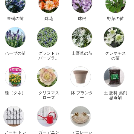
果樹の苗
鉢花
球根
野菜の苗
ハーブの苗
グランドカ
山野草の苗
クレマチス
バープラン
の苗
ツ
種（タネ）
クリスマス
鉢 プランタ
土 肥料 薬剤
ローズ
ー
忌避剤
アーチ トレ
ガーデニン
デコレーシ