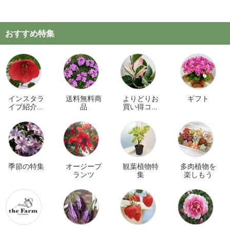
おすすめ特集
インスタラ
送料無料商
よりどりお
ギフト
イブ紹介商
品
買い得コー
品
ナー
季節の特集
オージープ
観葉植物特
多肉植物を
ランツ
集
楽しもう