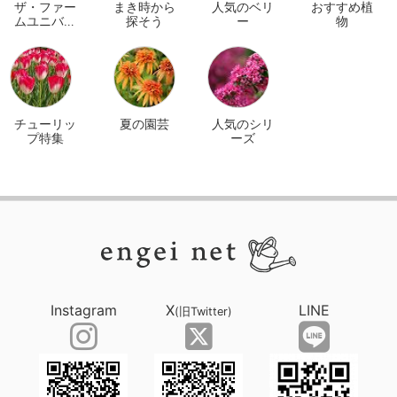
ザ・ファー
まき時から
人気のベリ
おすすめ植
ムユニバー
探そう
ー
物
サル オンラ
イン
チューリッ
夏の園芸
人気のシリ
プ特集
ーズ
Instagram
X
LINE
(旧Twitter)