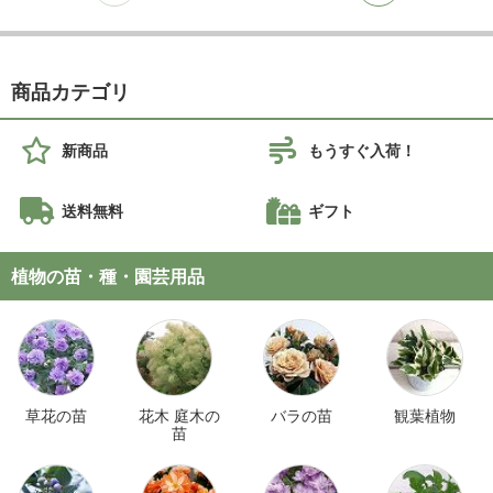
商品カテゴリ
新商品
もうすぐ入荷！
送料無料
ギフト
植物の苗・種・園芸用品
草花の苗
花木 庭木の
バラの苗
観葉植物
苗