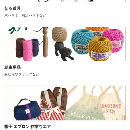
切る道具
木バサミ、剪定バサミなど
結束用品
麻ヒモやクリップなど
帽子 エプロン 作業ウエア