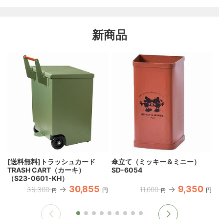
新商品
[送料無料]トラッシュカード
傘立て（ミッキー＆ミニー）
TRASH CART（カーキ）
SD-6054
（S23-0601-KH）
30,855
9,350
36,300
11,000
円
円
円
円