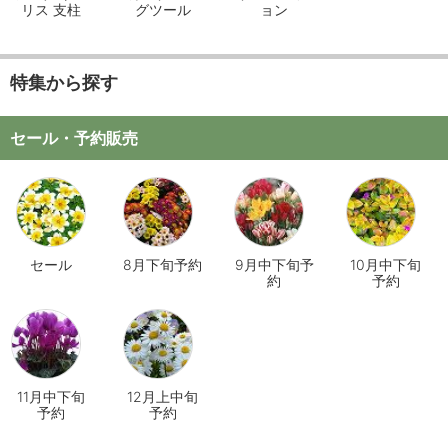
リス 支柱
グツール
ョン
特集から探す
セール・予約販売
セール
8月下旬予約
9月中下旬予
10月中下旬
約
予約
11月中下旬
12月上中旬
予約
予約