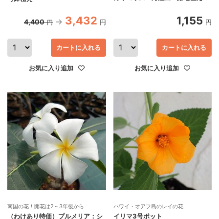
能な熱帯花木]
3,432
1,155
4,400
円
円
円
カートに入れる
カートに入れる
お気に入り追加
お気に入り追加
南国の花！開花は2～3年後から
ハワイ・オアフ島のレイの花
（わけあり特価）プルメリア：シ
イリマ3号ポット