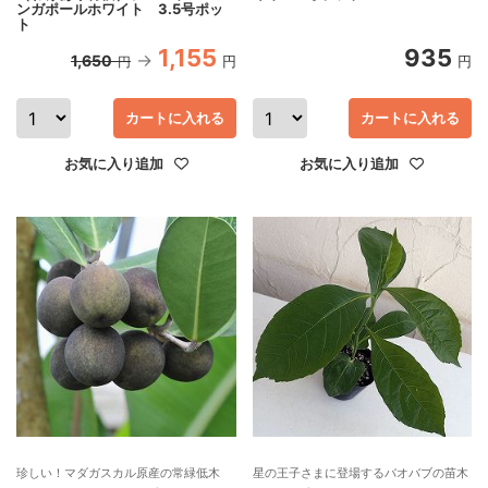
ンガポールホワイト 3.5号ポッ
ト
1,155
935
1,650
円
円
円
カートに入れる
カートに入れる
お気に入り追加
お気に入り追加
珍しい！マダガスカル原産の常緑低木
星の王子さまに登場するバオバブの苗木