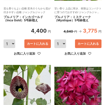
花も香りもよい品種 若木のうちから花が
甘い香り 上品に咲き、樹形はコンパクト
付きやすい品種 ジャングルジャック
に育つのでおすすめ! ジャングルジャッ
ク
プルメリア：インカゴールド
プルメリア：ミスティーク
（Inca Gold）5号鉢植え
（Mystique）5号鉢植え
4,400
3,775
4,840
円
円
円
カートに入れる
カートに入れる
お気に入り追加
お気に入り追加