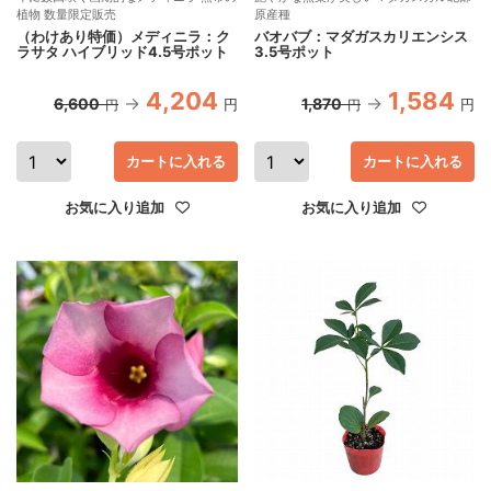
植物 数量限定販売
原産種
（わけあり特価）メディニラ：ク
バオバブ：マダガスカリエンシス
ラサタ ハイブリッド4.5号ポット
3.5号ポット
4,204
1,584
6,600
1,870
円
円
円
円
カートに入れる
カートに入れる
お気に入り追加
お気に入り追加