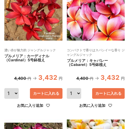
濃い赤が魅力的 ジャングルジャック
コンパクトで香りはスパシイーな香り ジ
ャングルジャック
プルメリア：カーディナル
（Cardinal）5号鉢植え
プルメリア：キャバレー
（Cabaret）5号鉢植え
3,432
3,432
4,400
4,400
円
円
円
円
カートに入れる
カートに入れる
お気に入り追加
お気に入り追加