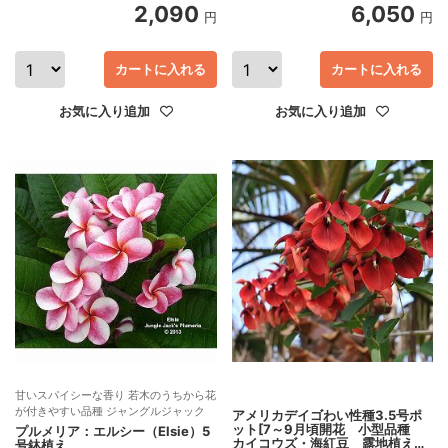
2,090
6,050
円
円
カートに入れる
カートに入れる
お気に入り追加
お気に入り追加
甘いスパイシーな香り 若木のうちから花
が付きやすい品種 ジャングルジャック
アメリカデイゴわい性種3.5号ポ
ット[7～9月頃開花 小型品種
プルメリア：エルシー（Elsie）5
カイコウズ・海紅豆 露地植え可
号鉢植え