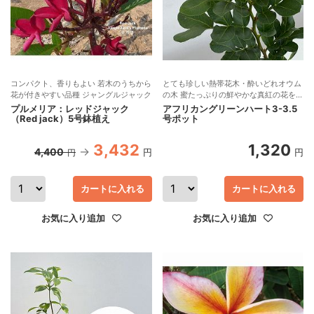
コンパクト、香りもよい 若木のうちから
とても珍しい熱帯花木・酔いどれオウム
花が付きやすい品種 ジャングルジャック
の木 蜜たっぷりの鮮やかな真紅の花を咲
かせる樹木
プルメリア：レッドジャック
アフリカングリーンハート3-3.5
（Red jack）5号鉢植え
号ポット
3,432
1,320
4,400
円
円
円
カートに入れる
カートに入れる
お気に入り追加
お気に入り追加