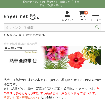
植物とガーデン用品の通販サイト【園芸ネット】本店
どなたでも購入頂けます
0
ログイン
カート
メニュー
花木 庭木の苗
熱帯 亜熱帯 他
熱帯 亜熱帯 他:花木 庭木の苗
熱帯・亜熱帯から来た花木です。きれいな花を咲かせるものが多いのが
特徴です。
※特に記載がない場合、写真は開花・紅葉・成長時のイメージです。
苗
の画像は参考となりお届けする商品と若干異なる場合もございます。
苗類のお届け形態について
もご参照ください。