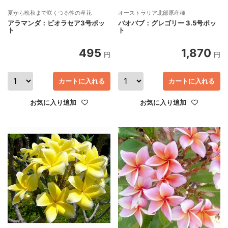
夏から晩秋まで咲くつる性の草花
オーストラリア北部原産種
アラマンダ：ビオラセア3号ポッ
バオバブ：グレゴリー 3.5号ポッ
ト
ト
495
1,870
円
円
カートに入れる
カートに入れる
お気に入り追加
お気に入り追加