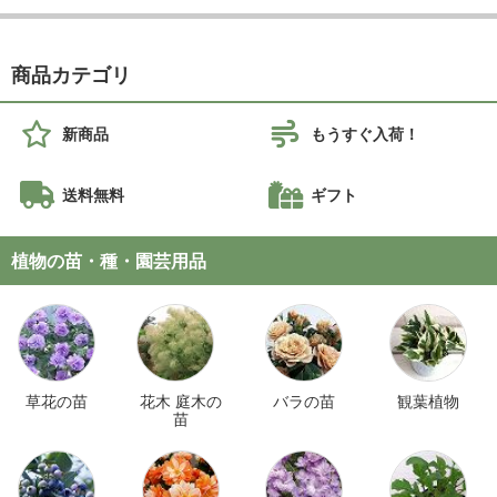
商品カテゴリ
新商品
もうすぐ入荷！
送料無料
ギフト
植物の苗・種・園芸用品
草花の苗
花木 庭木の
バラの苗
観葉植物
苗