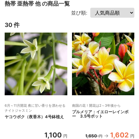
熱帯 亜熱帯 他 の商品一覧
並び順:
30 件
6月～11月開花 夜に甘い香りを漂わせる
南国の花！開花は2～3年後から
ナイトジャスミン
プルメリア：イエローレインボ
ー 3.5号ポット
ヤコウボク（夜香木）4号鉢植え
1,100
1,602
1,650
円
円
円