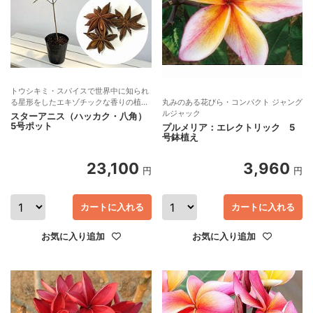
トウシキミ・スパイスで世界中に知られ
る星形をしたエキゾチックな香りの植
丸みのある花びら・コンパクト ジャング
物・超希少な苗
ルジャック
スターアニス（ハッカク・八角）
5号ポット
プルメリア：エレクトリック 5
号鉢植え
23,100
3,960
円
円
カートに入れる
カートに入れる
お気に入り追加
お気に入り追加