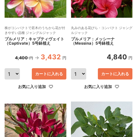
株がコンパクトで若木のうちから花が付
丸みのある花びら・コンパクト ジャング
きやすい品種 ジャングルジャック
ルジャック
プルメリア：キャプティヴェイト
プルメリア：メッシーナ
（Captivate）5号鉢植え
（Messina）5号鉢植え
3,432
4,840
4,400
円
円
円
カートに入れる
カートに入れる
お気に入り追加
お気に入り追加