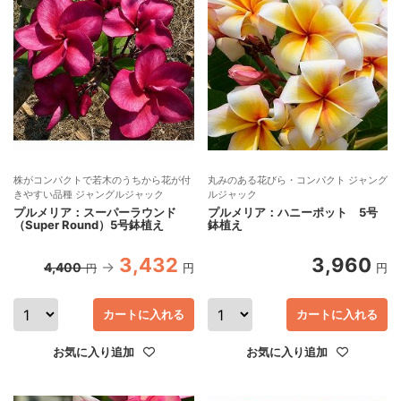
株がコンパクトで若木のうちから花が付
丸みのある花びら・コンパクト ジャング
きやすい品種 ジャングルジャック
ルジャック
プルメリア：スーパーラウンド
プルメリア：ハニーポット 5号
（Super Round）5号鉢植え
鉢植え
3,432
3,960
4,400
円
円
円
カートに入れる
カートに入れる
お気に入り追加
お気に入り追加