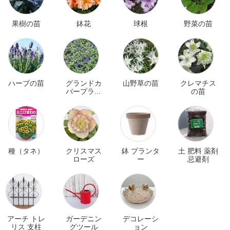
果樹の苗
鉢花
球根
野菜の苗
ハーブの苗
グランドカ
山野草の苗
クレマチス
バープラン
の苗
ツ
種（タネ）
クリスマス
鉢 プランタ
土 肥料 薬剤
ローズ
ー
忌避剤
アーチ トレ
ガーデニン
デコレーシ
リス 支柱
グツール
ョン