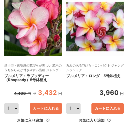
超小型・透明感の花びらが美しい 若木の
丸みのある花びら・コンパクト ジャング
うちから花が付きやすい品種 ジャングル
ルジャック
ジャック
プルメリア：ラプソディー
プルメリア：ロンダ 5号鉢植え
（Rhapsody）5号鉢植え
3,432
3,960
4,400
円
円
円
カートに入れる
カートに入れる
お気に入り追加
お気に入り追加