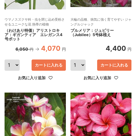
ウマノスズクサ科・虫を閉じ込め受粉さ
大輪の品種、病気に強く育てやすい ジャ
せるユニークな花 熱帯の植物
ングルジャック
（わけあり特価）アリストロキ
プルメリア：ジュビリー
ア：ギガンティア エレガンス4
（Jubilee）5号鉢植え
号ポット
4,070
4,400
6,050
円
円
円
カートに入れる
カートに入れる
お気に入り追加
お気に入り追加