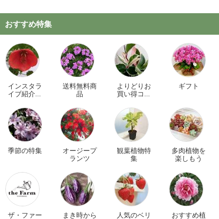
おすすめ特集
インスタラ
送料無料商
よりどりお
ギフト
イブ紹介商
品
買い得コー
品
ナー
季節の特集
オージープ
観葉植物特
多肉植物を
ランツ
集
楽しもう
ザ・ファー
まき時から
人気のベリ
おすすめ植