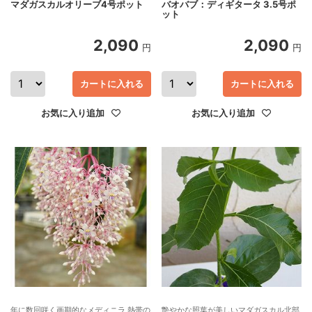
マダガスカルオリーブ4号ポット
バオバブ：ディギタータ 3.5号ポ
ット
2,090
2,090
円
円
カートに入れる
カートに入れる
お気に入り追加
お気に入り追加
年に数回咲く画期的なメディニラ 熱帯の
艶やかな照葉が美しいマダガスカル北部