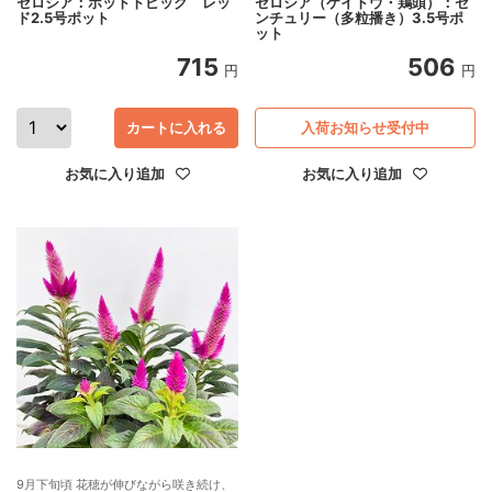
セロシア：ホットトピック レッ
セロシア（ケイトウ・鶏頭）：セ
ド2.5号ポット
ンチュリー（多粒播き）3.5号ポ
ット
715
506
円
円
カートに入れる
入荷お知らせ受付中
お気に入り追加
お気に入り追加
9月下旬頃 花穂が伸びながら咲き続け、