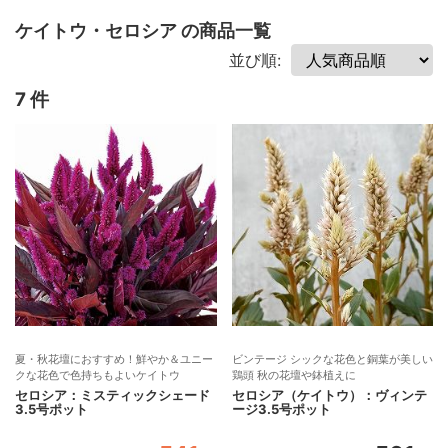
ケイトウ・セロシア の商品一覧
並び順:
7 件
夏・秋花壇におすすめ！鮮やか＆ユニー
ビンテージ シックな花色と銅葉が美しい
クな花色で色持ちもよいケイトウ
鶏頭 秋の花壇や鉢植えに
セロシア：ミスティックシェード
セロシア（ケイトウ）：ヴィンテ
3.5号ポット
ージ3.5号ポット