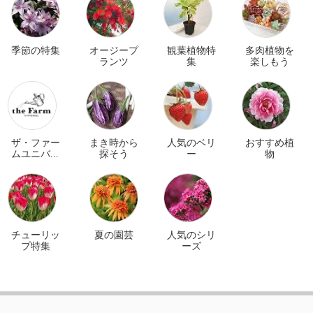
季節の特集
オージープ
観葉植物特
多肉植物を
ランツ
集
楽しもう
ザ・ファー
まき時から
人気のベリ
おすすめ植
ムユニバー
探そう
ー
物
サル オンラ
イン
チューリッ
夏の園芸
人気のシリ
プ特集
ーズ