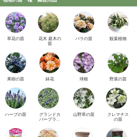
草花の苗
花木 庭木の
バラの苗
観葉植物
苗
果樹の苗
鉢花
球根
野菜の苗
ハーブの苗
グランドカ
山野草の苗
クレマチス
バープラン
の苗
ツ