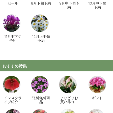
セール
8月下旬予約
9月中下旬予
10月中下旬
約
予約
11月中下旬
12月上中旬
予約
予約
おすすめ特集
インスタラ
送料無料商
よりどりお
ギフト
イブ紹介商
品
買い得コー
品
ナー