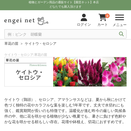
植物とガーデン用品の通販サイト【園芸ネット】本店
どなたでも購入頂けます
0
ログイン
カート
メニュー
草花の苗
ケイトウ・セロシア
ケイトウ・セロシア:草花の苗
ケイトウ（鶏頭）、セロシア、アマランサスなどは、夏から秋にかけて
色づく独特の花やカラフルな葉を楽しむ1年草です。丈夫で水切れにも
強く、鑑賞期間が長いのも特徴です。温暖化が進む昨今の厳しい気候条
件の中、他に花を咲かせる植物が少ない晩夏でも、暑さに負けず色鮮や
かな花を咲かせる頼もしい存在。花壇や鉢植え、切花におすすめです。