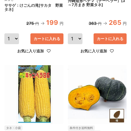
沖縄短形ヘチマ（ナーベラー）[3
～7月まき 野菜タネ]
ササゲ：けごんの滝[サカタ 野菜
タネ]
199
265
275
363
円
円
円
円
カートに入れる
カートに入れる
お気に入り追加
お気に入り追加
タネ・小袋
条件付き送料無料