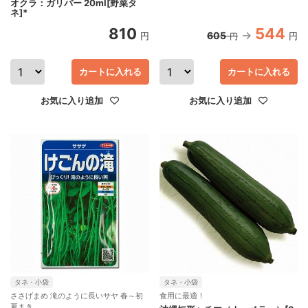
オクラ：ガリバー 20ml[野菜タ
ネ]*
810
544
605
円
円
円
カートに入れる
カートに入れる
お気に入り追加
お気に入り追加
タネ・小袋
タネ・小袋
ささげまめ 滝のように長いサヤ 春～初
食用に最適！
夏まき