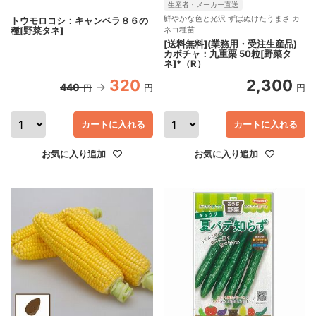
生産者・メーカー直送
鮮やかな色と光沢 ずばぬけたうまさ カ
トウモロコシ：キャンベラ８６の
種[野菜タネ]
ネコ種苗
[送料無料](業務用・受注生産品)
カボチャ：九重栗 50粒[野菜タ
ネ]*（R）
320
2,300
440
円
円
円
カートに入れる
カートに入れる
お気に入り追加
お気に入り追加