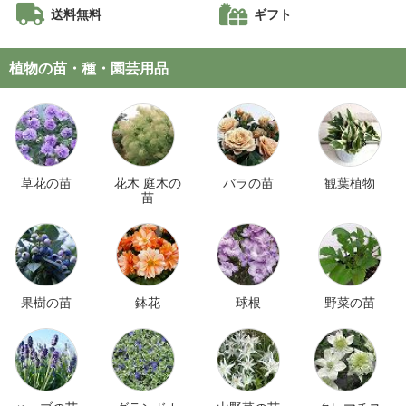
送料無料
ギフト
植物の苗・種・園芸用品
草花の苗
花木 庭木の
バラの苗
観葉植物
苗
果樹の苗
鉢花
球根
野菜の苗