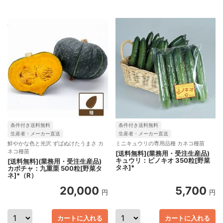
条件付き送料無料
条件付き送料無料
生産者・メーカー直送
生産者・メーカー直送
鮮やかな色と光沢 ずばぬけたうまさ カ
ミニキュウリの専用品種 カネコ種苗
ネコ種苗
[送料無料](業務用・受注生産品)
キュウリ：ピノキオ 350粒[野菜
[送料無料](業務用・受注生産品)
タネ]*
カボチャ：九重栗 500粒[野菜タ
ネ]*（R）
20,000
5,700
円
円
カートに入れる
カートに入れる