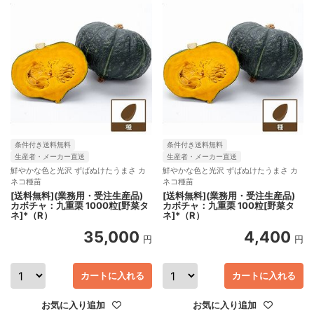
条件付き送料無料
条件付き送料無料
生産者・メーカー直送
生産者・メーカー直送
鮮やかな色と光沢 ずばぬけたうまさ カ
鮮やかな色と光沢 ずばぬけたうまさ カ
ネコ種苗
ネコ種苗
[送料無料](業務用・受注生産品)
[送料無料](業務用・受注生産品)
カボチャ：九重栗 1000粒[野菜タ
カボチャ：九重栗 100粒[野菜タ
ネ]*（R）
ネ]*（R）
35,000
4,400
円
円
カートに入れる
カートに入れる
お気に入り追加
お気に入り追加