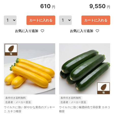
610
9,550
円
円
カートに入れる
カートに入れる
お気に入り追加
お気に入り追加
条件付き送料無料
条件付き送料無料
生産者・メーカー直送
生産者・メーカー直送
ウイルスに強い 鮮やかな黄色のズッキー
ウイルスに強く極濃緑色で高収量 カネコ
ニ カネコ種苗
種苗