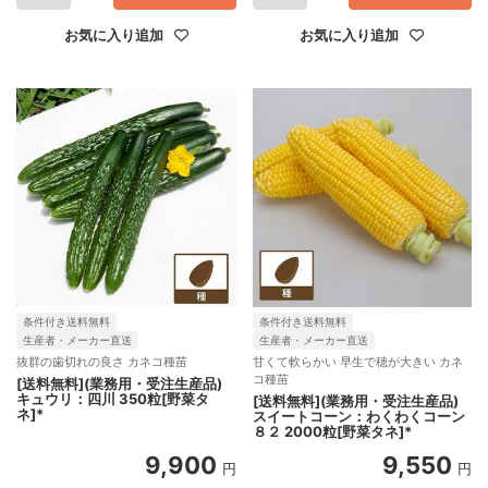
お気に入り追加
お気に入り追加
条件付き送料無料
条件付き送料無料
生産者・メーカー直送
生産者・メーカー直送
抜群の歯切れの良さ カネコ種苗
甘くて軟らかい 早生で穂が大きい カネ
コ種苗
[送料無料](業務用・受注生産品)
キュウリ：四川 350粒[野菜タ
[送料無料](業務用・受注生産品)
ネ]*
スイートコーン：わくわくコーン
８２ 2000粒[野菜タネ]*
9,900
9,550
円
円