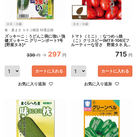
タネ・小袋
タネ・小袋
春・夏まき カネコ種苗 特選品種
ズッキーニ：うどんこ病に強い 強
トマト（ミニ）：なつめっ娘
健ズッキーニ グリーンボート1号
（こ）クリスピー(MTX-106)[フ
[野菜タネ]*
ルーティーな甘さ 野菜タネ 丸
種]
297
715
330
円
円
円
カートに入れる
カートに入れる
お気に入り追加
お気に入り追加