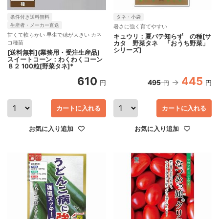
条件付き送料無料
タネ・小袋
生産者・メーカー直送
暑さに強く育てやすい
甘くて軟らかい 早生で穂が大きい カネ
キュウリ：夏バテ知らず の種[サ
コ種苗
カタ 野菜タネ 「おうち野菜」
シリーズ]
[送料無料](業務用・受注生産品)
スイートコーン：わくわくコーン
８２ 100粒[野菜タネ]*
610
445
495
円
円
円
カートに入れる
カートに入れる
お気に入り追加
お気に入り追加