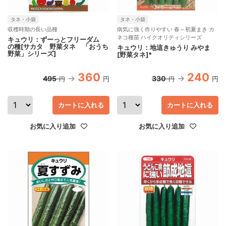
タネ・小袋
タネ・小袋
収穫時期の長い品種
病気に強く作りやすい 春～初夏まき カ
ネコ種苗 ハイクオリティシリーズ
キュウリ：ずーっとフリーダム
の種[サカタ 野菜タネ 「おうち
キュウリ：地這きゅうり みやま
野菜」シリーズ]
[野菜タネ]*
360
240
495
330
円
円
円
円
カートに入れる
カートに入れる
お気に入り追加
お気に入り追加