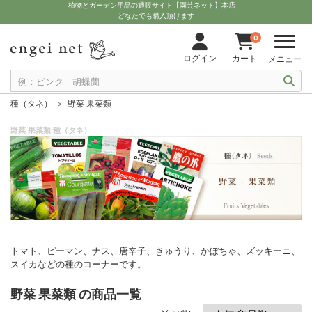
植物とガーデン用品の通販サイト【園芸ネット】本店
どなたでも購入頂けます
0
ログイン
カート
メニュー
種（タネ）
野菜 果菜類
野菜 果菜類:種（タネ）
トマト、ピーマン、ナス、唐辛子、きゅうり、かぼちゃ、ズッキーニ、
スイカなどの種のコーナーです。
野菜 果菜類 の商品一覧