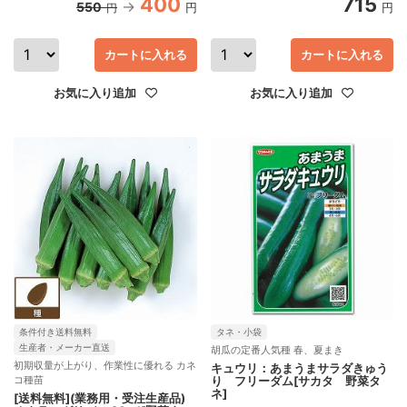
400
715
550
円
円
円
カートに入れる
カートに入れる
お気に入り追加
お気に入り追加
条件付き送料無料
タネ・小袋
生産者・メーカー直送
胡瓜の定番人気種 春、夏まき
初期収量が上がり、作業性に優れる カネ
キュウリ：あまうまサラダきゅう
コ種苗
り フリーダム[サカタ 野菜タ
ネ]
[送料無料](業務用・受注生産品)