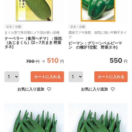
タネ・小袋
タネ・小袋
まくら型で長日期にメス花が多い品種
濃緑でツヤ抜群、病気に強い中獅子タイ
プ
ナーベラー（食用ヘチマ）：味枕
（あじまくら）[2～7月まき 野菜
ピーマン：グリーンベルピーマ
タネ]
ン の種[F1交配 野菜タネ]
510
550
700
円
円
円
カートに入れる
カートに入れる
お気に入り追加
お気に入り追加