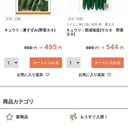
タネ・小袋
タネ・小袋
うどんこ病に強い胡瓜 春、夏まき
キュウリ：夏すずみ[野菜タネ]
キュウリ：節成地這[サカタ 野菜
タネ]
495
544
550
605
円
円
円
円
カートに入れる
カートに入れる
お気に入り追加
お気に入り追加
商品カテゴリ
新商品
もうすぐ入荷！