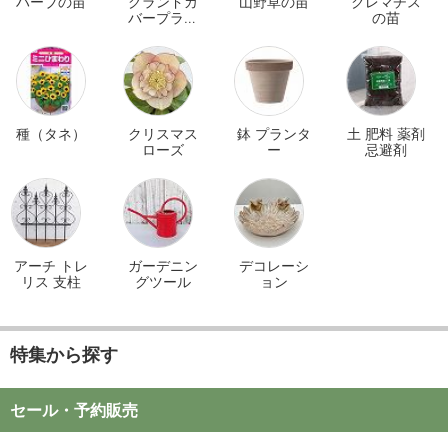
ハーブの苗
グランドカ
山野草の苗
クレマチス
バープラン
の苗
ツ
種（タネ）
クリスマス
鉢 プランタ
土 肥料 薬剤
ローズ
ー
忌避剤
アーチ トレ
ガーデニン
デコレーシ
リス 支柱
グツール
ョン
特集から探す
セール・予約販売