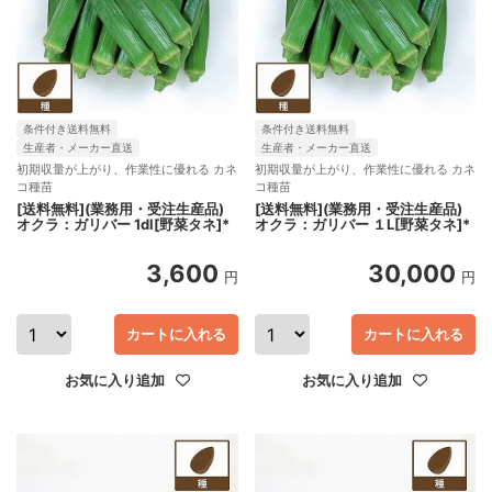
条件付き送料無料
条件付き送料無料
生産者・メーカー直送
生産者・メーカー直送
初期収量が上がり、作業性に優れる カネ
初期収量が上がり、作業性に優れる カネ
コ種苗
コ種苗
[送料無料](業務用・受注生産品)
[送料無料](業務用・受注生産品)
オクラ：ガリバー 1dl[野菜タネ]*
オクラ：ガリバー １L[野菜タネ]*
3,600
30,000
円
円
カートに入れる
カートに入れる
お気に入り追加
お気に入り追加