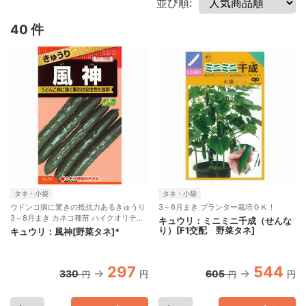
並び順:
40 件
タネ・小袋
タネ・小袋
ウドンコ病に驚きの抵抗力あるきゅうり
3～6月まき プランター栽培ＯＫ！
3～8月まき カネコ種苗 ハイクオリティ
キュウリ：ミニミニ千成（せんな
シリーズ
り）[F1交配 野菜タネ]
キュウリ：風神[野菜タネ]*
297
544
330
605
円
円
円
円