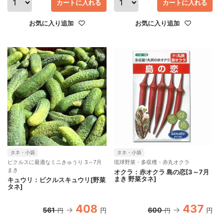
カートに入れる
カートに入れる
お気に入り追加
お気に入り追加
タネ・小袋
タネ・小袋
ピクルスに最適なミニきゅうり 3～7月
琉球野菜・多収穫・赤丸オクラ
まき
オクラ：赤オクラ 島の恋[3～7月
まき 野菜タネ]
キュウリ：ピクルスキュウリ[野菜
タネ]
408
437
561
600
円
円
円
円