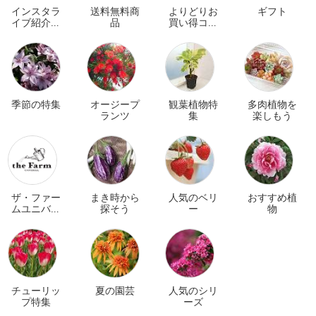
インスタラ
送料無料商
よりどりお
ギフト
イブ紹介商
品
買い得コー
品
ナー
季節の特集
オージープ
観葉植物特
多肉植物を
ランツ
集
楽しもう
ザ・ファー
まき時から
人気のベリ
おすすめ植
ムユニバー
探そう
ー
物
サル オンラ
イン
チューリッ
夏の園芸
人気のシリ
プ特集
ーズ