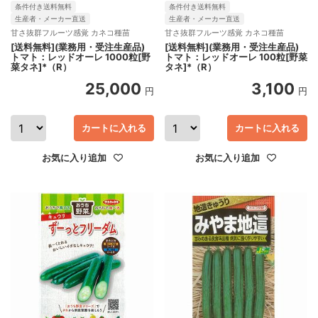
条件付き送料無料
条件付き送料無料
生産者・メーカー直送
生産者・メーカー直送
甘さ抜群フルーツ感覚 カネコ種苗
甘さ抜群フルーツ感覚 カネコ種苗
[送料無料](業務用・受注生産品)
[送料無料](業務用・受注生産品)
トマト：レッドオーレ 1000粒[野
トマト：レッドオーレ 100粒[野菜
菜タネ]*（R）
タネ]*（R）
25,000
3,100
円
円
カートに入れる
カートに入れる
お気に入り追加
お気に入り追加