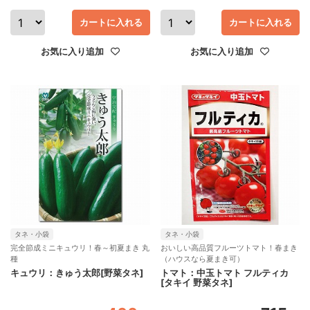
カートに入れる
カートに入れる
お気に入り追加
お気に入り追加
タネ・小袋
タネ・小袋
完全節成ミニキュウリ！春～初夏まき 丸
おいしい高品質フルーツトマト！春まき
種
（ハウスなら夏まき可）
キュウリ：きゅう太郎[野菜タネ]
トマト：中玉トマト フルティカ
[タキイ 野菜タネ]