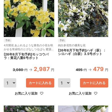
予約
予約
4月開花 あふれるような黄色の小花を咲
純白多花性の優美な花
かせる常緑性のとげなしつるばら 蜜源植
[26年8月下旬予約]ハギ（萩）：
物
シロハギ（白萩）3.5号ポット
[26年8月下旬予約]モッコウバ
ラ：黄花八重6号ポット
2,987
479
3,080
495
円
円
円
円
カートに入れる
カートに入れる
お気に入り追加
お気に入り追加