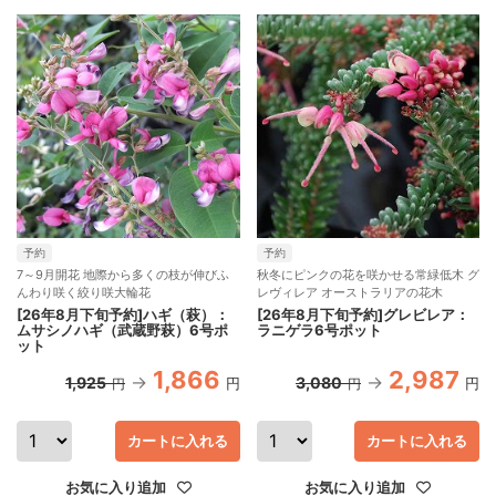
予約
予約
7～9月開花 地際から多くの枝が伸びふ
秋冬にピンクの花を咲かせる常緑低木 グ
んわり咲く絞り咲大輪花
レヴィレア オーストラリアの花木
[26年8月下旬予約]ハギ（萩）：
[26年8月下旬予約]グレビレア：
ムサシノハギ（武蔵野萩）6号ポ
ラニゲラ6号ポット
ット
1,866
2,987
1,925
3,080
円
円
円
円
カートに入れる
カートに入れる
お気に入り追加
お気に入り追加