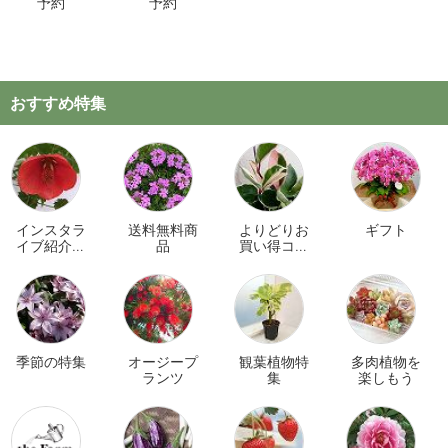
予約
予約
おすすめ特集
インスタラ
送料無料商
よりどりお
ギフト
イブ紹介商
品
買い得コー
品
ナー
季節の特集
オージープ
観葉植物特
多肉植物を
ランツ
集
楽しもう