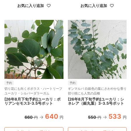
お気に入り追加
お気に入り追加
予約
予約
切り花にも向くポポラス・ハートリーフ
ギンマルバ 白銀色の葉にさわやかな香り
ユーカリ・シルバーダラーガム
切り枝にも人気の品種
[26年8月下旬予約]ユーカリ：ポ
[26年8月下旬予約]ユーカリ：シ
リアンセモス3-3.5号ポット
ネレア（銀丸葉）3-3.5号ポット
640
533
660
550
円
円
円
円