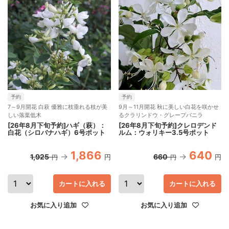
予約
予約
7～9月開花 白萩 優雅に枝垂れる枝が美
9月～11月開花 秋に美しい白花を咲かせ
しい落葉低木
るクラリンドウ・グレープバニラ
[26年8月下旬予約]ハギ（萩）：
[26年8月下旬予約]クレロデンド
白花（シロバナハギ）6号ポット
ルム：ウォリキー3.5号ポット
1,866
640
1,925
660
円
円
円
円
カートに入れる
カートに入れる
お気に入り追加
お気に入り追加