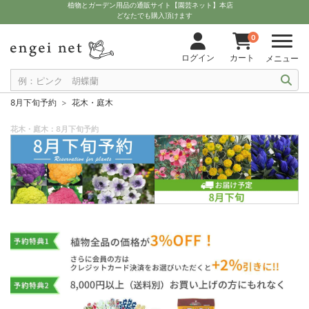
植物とガーデン用品の通販サイト【園芸ネット】本店
どなたでも購入頂けます
0
ログイン
カート
メニュー
8月下旬予約
花木・庭木
花木・庭木：8月下旬予約