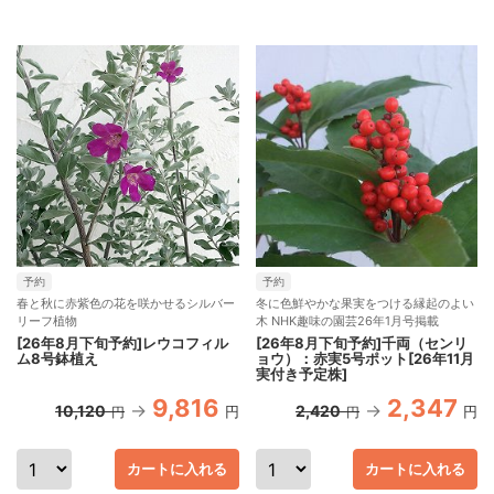
予約
予約
春と秋に赤紫色の花を咲かせるシルバー
冬に色鮮やかな果実をつける縁起のよい
リーフ植物
木 NHK趣味の園芸26年1月号掲載
[26年8月下旬予約]レウコフィル
[26年8月下旬予約]千両（センリ
ム8号鉢植え
ョウ）：赤実5号ポット[26年11月
実付き予定株]
9,816
2,347
10,120
2,420
円
円
円
円
カートに入れる
カートに入れる