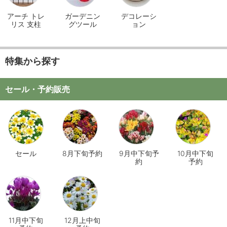
アーチ トレ
ガーデニン
デコレーシ
リス 支柱
グツール
ョン
特集から探す
セール・予約販売
セール
8月下旬予約
9月中下旬予
10月中下旬
約
予約
11月中下旬
12月上中旬