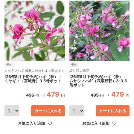
予約
予約
ミヤギノハギ 優雅に枝垂れよく咲きます
絞り咲大輪花
[26年8月下旬予約]ハギ（萩）：
[26年8月下旬予約]ハギ（萩）：
ミヤギノ（宮城野）3.5号ポット
ムサシノハギ（武蔵野萩）3-3.5
号ポット
479
479
495
495
円
円
円
円
カートに入れる
カートに入れる
お気に入り追加
お気に入り追加