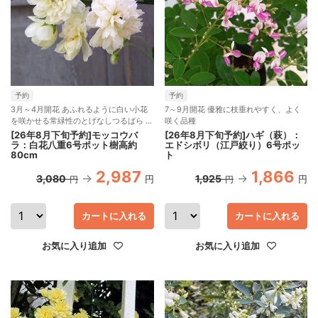
予約
予約
3月～4月開花 あふれるように白い小花
7～9月開花 優雅に枝垂れやすく、よく
を咲かせる常緑性のとげなしつるばら 蜜
咲く品種
源植物
[26年8月下旬予約]モッコウバ
[26年8月下旬予約]ハギ（萩）：
ラ：白花八重6号ポット樹高約
エドシボリ（江戸絞り）6号ポッ
80cm
ト
2,987
1,866
3,080
1,925
円
円
円
円
カートに入れる
カートに入れる
お気に入り追加
お気に入り追加