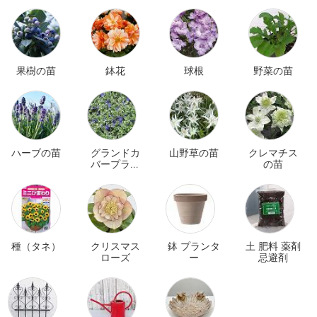
果樹の苗
鉢花
球根
野菜の苗
ハーブの苗
グランドカ
山野草の苗
クレマチス
バープラン
の苗
ツ
種（タネ）
クリスマス
鉢 プランタ
土 肥料 薬剤
ローズ
ー
忌避剤