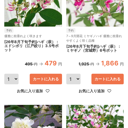
予約
予約
優雅に枝垂れよく咲きます
7～9月開花 ミヤギノハギ 優雅に枝垂れ
やすくよく咲く品種
[26年8月下旬予約]ハギ（萩）：
エドシボリ（江戸絞り）3.5号ポ
[26年8月下旬予約]ハギ（萩）：
ット
ミヤギノ（宮城野）6号ポット
479
1,866
495
1,925
円
円
円
円
カートに入れる
カートに入れる
お気に入り追加
お気に入り追加