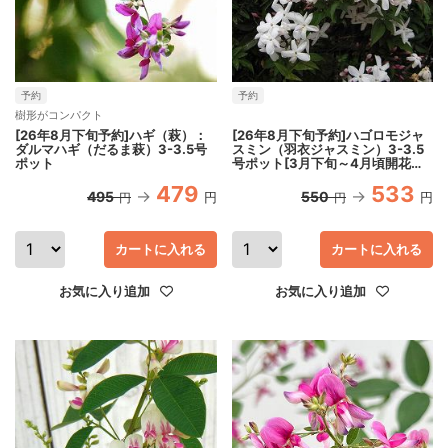
予約
予約
樹形がコンパクト
[26年8月下旬予約]ハギ（萩）：
[26年8月下旬予約]ハゴロモジャ
ダルマハギ（だるま萩）3-3.5号
スミン（羽衣ジャスミン）3-3.5
ポット
号ポット[3月下旬～4月頃開花
つる性の丈夫な多年草]
479
533
495
550
円
円
円
円
カートに入れる
カートに入れる
お気に入り追加
お気に入り追加