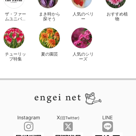
ザ・ファー
まき時から
人気のベリ
おすすめ植
ムユニバー
探そう
ー
物
サル オンラ
イン
チューリッ
夏の園芸
人気のシリ
プ特集
ーズ
Instagram
X
LINE
(旧Twitter)