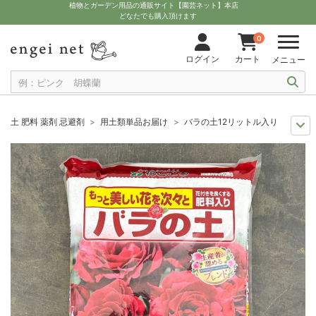
植物とガーデン用品の通販サイト【園芸ネット】本店
どなたでも購入頂けます
0
ログイン
カート
メニュー
土 肥料 薬剤 忌避剤
用土類単品お届け
バラの土12リットル入り（培養土
11月中下旬予約
グッズ・資材
バラの土12リットル入り（培養土）
12月上中旬予約
グッズ・資材
バラの土12リットル入り（培養土）
10月中下旬予約
グッズ・資材
バラの土12リットル入り（培養土）