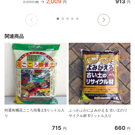
2,009
913
2,030
円
円
円
関連商品
特選有機花ごころ培養土5リットル入
ふっかふかによみがえる 古い土のリ
り
サイクル材 5リットル入り
715
660
円
円