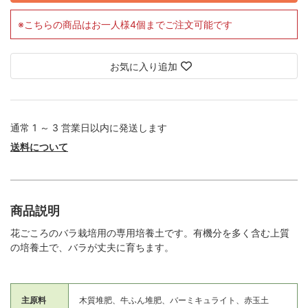
※こちらの商品はお一人様4個までご注文可能です
お気に入り追加
通常 1 ～ 3 営業日以内に発送します
送料について
商品説明
花ごころのバラ栽培用の専用培養土です。有機分を多く含む上質
の培養土で、バラが丈夫に育ちます。
主原料
木質堆肥、牛ふん堆肥、バーミキュライト、赤玉土