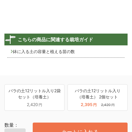
こちらの商品に関連する栽培ガイド
鉢に入る土の容量と植える苗の数
バラの土12リットル入り2袋
バラの土12リットル入り
セット（培養土）
（培養土） 2個セット
2,420
2,395
円
円
2,420
円
数量：
カートに入れる