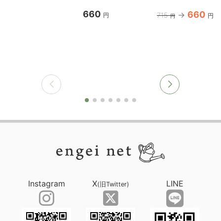
660
660
715
円
円
円
Instagram
X
LINE
(旧Twitter)