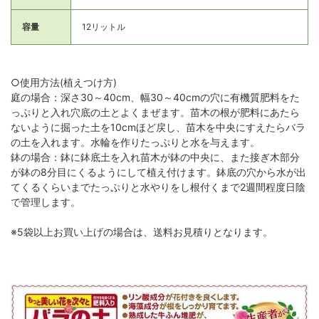
容量
12リットル
○使用方法(植えつけ方)
庭の場合：深さ30～40cm、幅30～40cmの穴に有機質肥料をた
っぷりと入れ穴底の土とよくまぜます。苗木の根が肥料にあたら
ないように掘った土を10cmほど戻し、苗木を中央にすえたらバラ
の土を入れます。水輪を作りたっぷりと水を与えます。
鉢の場合：鉢に鉢底土を入れ苗木が鉢の中央に、また接ぎ木部分
が鉢の8分目にくるようにして植え付けます。鉢底の穴から水が出
てくるくらいまでたっぷりと水やりをし根付くまで2週間程度日陰
で管理します。
※5袋以上お買い上げの場合は、送料お見積りとなります。