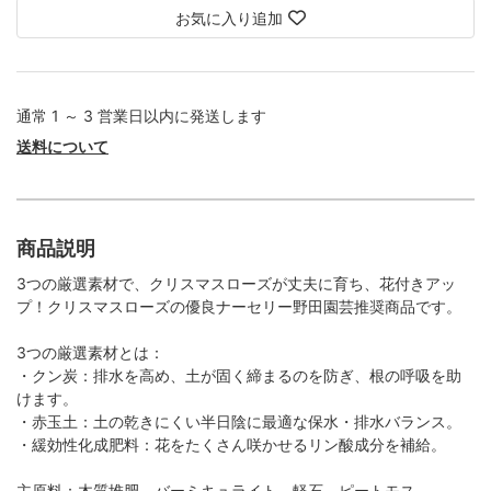
お気に入り追加
通常 1 ～ 3 営業日以内に発送します
送料について
商品説明
3つの厳選素材で、クリスマスローズが丈夫に育ち、花付きアッ
プ！クリスマスローズの優良ナーセリー野田園芸推奨商品です。
3つの厳選素材とは：
・クン炭：排水を高め、土が固く締まるのを防ぎ、根の呼吸を助
けます。
・赤玉土：土の乾きにくい半日陰に最適な保水・排水バランス。
・緩効性化成肥料：花をたくさん咲かせるリン酸成分を補給。
主原料：木質堆肥、バーミキュライト、軽石、ピートモス