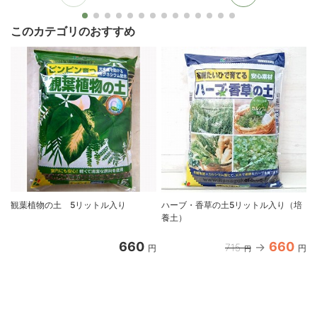
このカテゴリのおすすめ
観葉植物の土 5リットル入り
ハーブ・香草の土5リットル入り（培
養土）
660
660
715
円
円
円