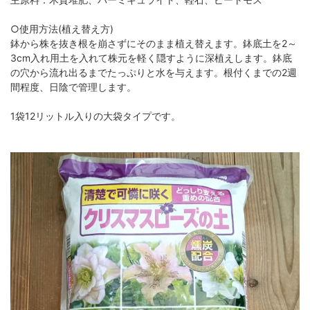
○使用方法(植え替え方)
鉢から株を抜き根を崩さずにそのまま植え替えます。鉢底土を2～
3cm入れ用土を入れて株元を軽く隠すように深植えします。鉢底
の穴から流れ出るまでたっぷりと水を与えます。根付くまでの2週
間程度、日陰で管理します。
1袋12リットル入りの大袋タイプです。