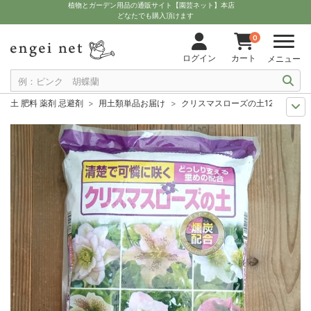
植物とガーデン用品の通販サイト【園芸ネット】本店
どなたでも購入頂けます
0
ログイン
カート
メニュー
土 肥料 薬剤 忌避剤
用土類単品お届け
クリスマスローズの土12リットル
11月中下旬予約
グッズ・資材
クリスマスローズの土12リットル入り
12月上中旬予約
グッズ・資材
クリスマスローズの土12リットル入り
10月中下旬予約
グッズ・資材
クリスマスローズの土12リットル入り