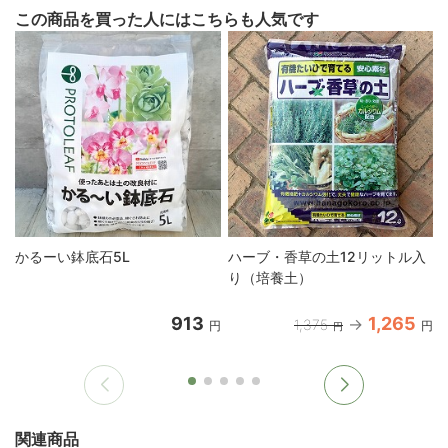
この商品を買った人にはこちらも人気です
かるーい鉢底石5L
ハーブ・香草の土12リットル入
り（培養土）
913
1,265
1,375
円
円
円
関連商品