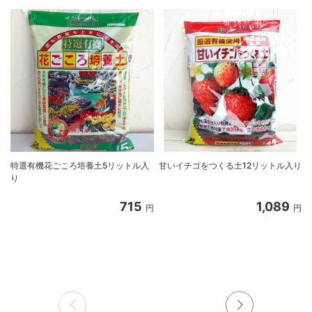
特選有機花ごころ培養土5リットル入
甘いイチゴをつくる土12リットル入り
り
715
1,089
円
円