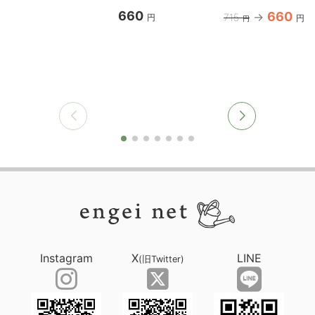
660
660
715
円
円
円
Instagram
X
LINE
(旧Twitter)