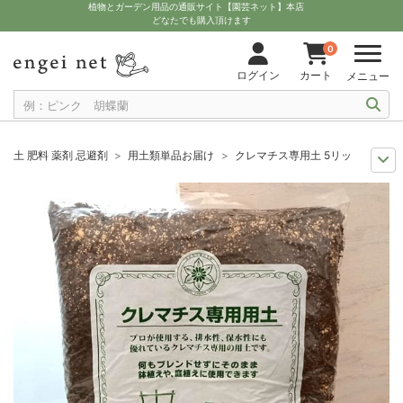
植物とガーデン用品の通販サイト【園芸ネット】本店
どなたでも購入頂けます
0
ログイン
カート
メニュー
土 肥料 薬剤 忌避剤
用土類単品お届け
クレマチス専用土 5リットル入
11月中下旬予約
グッズ・資材
クレマチス専用土 5リットル入り
12月上中旬予約
グッズ・資材
クレマチス専用土 5リットル入り
10月中下旬予約
グッズ・資材
クレマチス専用土 5リットル入り