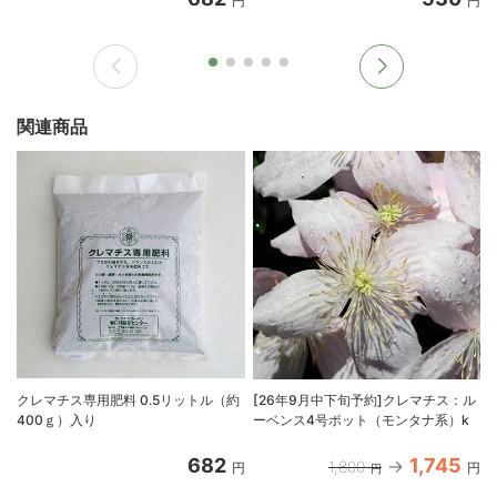
円
円
関連商品
クレマチス専用肥料 0.5リットル（約
[26年9月中下旬予約]クレマチス：ル
400ｇ）入り
ーベンス4号ポット（モンタナ系）k
682
1,745
1,800
円
円
円