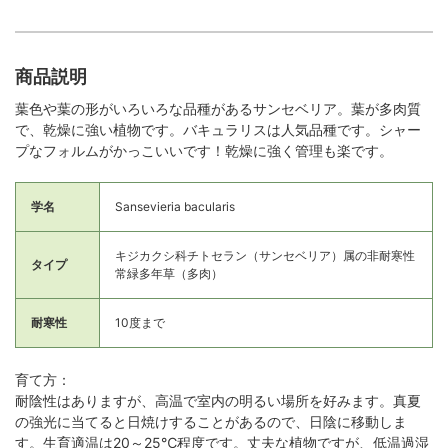
商品説明
葉色や葉の形がいろいろな品種があるサンセベリア。葉が多肉質
で、乾燥に強い植物です。バキュラリスは人気品種です。シャー
プなフォルムがかっこいいです！乾燥に強く管理も楽です。
学名
Sansevieria bacularis
キジカクシ科チトセラン（サンセベリア）属の非耐寒性
タイプ
常緑多年草（多肉）
耐寒性
10度まで
育て方：
耐陰性はありますが、高温で室内の明るい場所を好みます。真夏
の強光に当てると日焼けすることがあるので、日陰に移動しま
す。生育適温は20～25℃程度です。丈夫な植物ですが、低温過湿