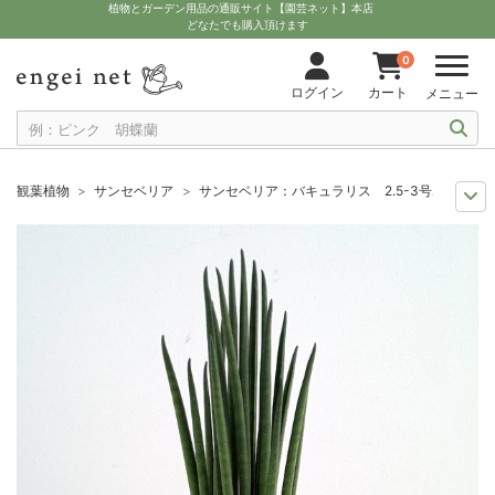
植物とガーデン用品の通販サイト【園芸ネット】本店
どなたでも購入頂けます
0
ログイン
カート
メニュー
観葉植物
サンセベリア
サンセベリア：バキュラリス 2.5-3号ポット
多肉植物を楽しもう
チトセラン（サンセベリア）属
サンセベリア：バキュ