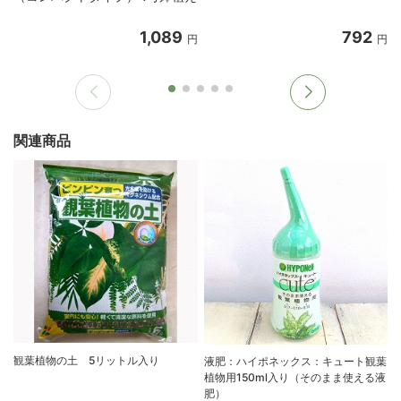
1,089
792
円
円
関連商品
観葉植物の土 5リットル入り
液肥：ハイポネックス：キュート観葉
植物用150ml入り（そのまま使える液
肥）