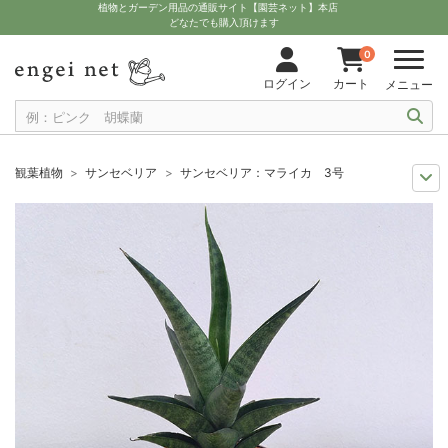
植物とガーデン用品の通販サイト【園芸ネット】本店
どなたでも購入頂けます
0
ログイン
カート
メニュー
観葉植物
サンセベリア
サンセベリア：マライカ 3号
多肉植物を楽しもう
チトセラン（サンセベリア）属
サンセベリア：マラ