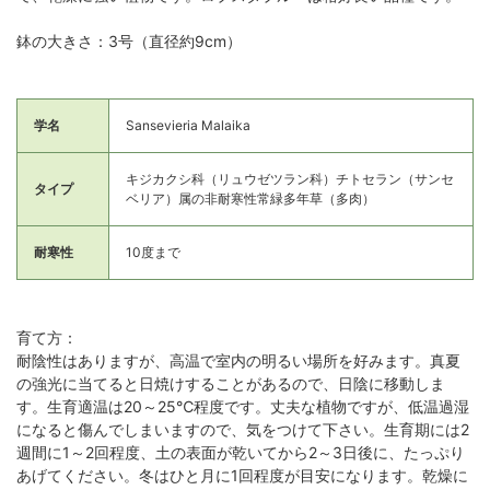
鉢の大きさ：3号（直径約9cm）
学名
Sansevieria Malaika
キジカクシ科（リュウゼツラン科）チトセラン（サンセ
タイプ
ベリア）属の非耐寒性常緑多年草（多肉）
耐寒性
10度まで
育て方：
耐陰性はありますが、高温で室内の明るい場所を好みます。真夏
の強光に当てると日焼けすることがあるので、日陰に移動しま
す。生育適温は20～25℃程度です。丈夫な植物ですが、低温過湿
になると傷んでしまいますので、気をつけて下さい。生育期には2
週間に1～2回程度、土の表面が乾いてから2～3日後に、たっぷり
あげてください。冬はひと月に1回程度が目安になります。乾燥に