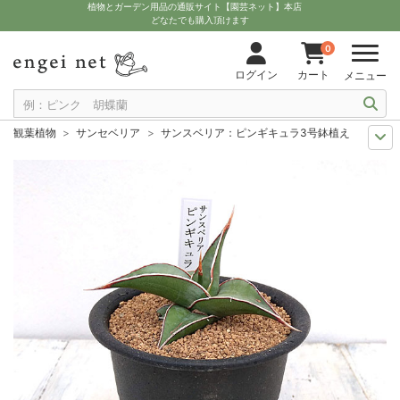
植物とガーデン用品の通販サイト【園芸ネット】本店
どなたでも購入頂けます
0
ログイン
カート
メニュー
観葉植物
サンセベリア
サンスベリア：ピンギキュラ3号鉢植え
観葉植物特集
ポットサイズ別 3号～3.5号
サンスベリア：ピンギキュラ
多肉植物を楽しもう
チトセラン（サンセベリア）属
サンスベリア：ピン