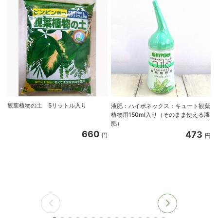
観葉植物の土 5リットル入り
液肥：ハイポネックス：キュート観葉
植物用150ml入り（そのまま使える液
肥）
660
473
円
円