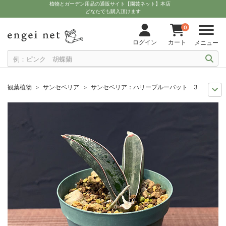
植物とガーデン用品の通販サイト【園芸ネット】本店
どなたでも購入頂けます
0
ログイン
カート
メニュー
観葉植物
サンセベリア
サンセベリア：ハリーブルーバット 3号
観葉植物特集
バイヤーセレクト
サンセベリア：ハリーブルーバット 3
多肉植物を楽しもう
チトセラン（サンセベリア）属
サンセベリア：ハリ