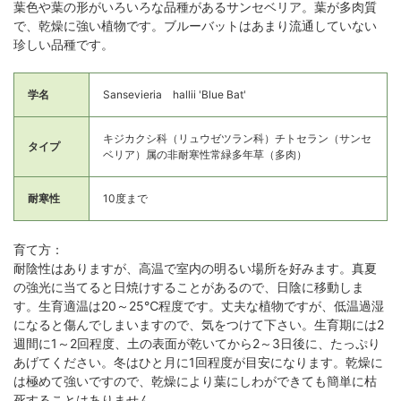
葉色や葉の形がいろいろな品種があるサンセベリア。葉が多肉質
で、乾燥に強い植物です。ブルーバットはあまり流通していない
珍しい品種です。
学名
Sansevieria hallii 'Blue Bat'
キジカクシ科（リュウゼツラン科）チトセラン（サンセ
タイプ
ベリア）属の非耐寒性常緑多年草（多肉）
耐寒性
10度まで
育て方：
耐陰性はありますが、高温で室内の明るい場所を好みます。真夏
の強光に当てると日焼けすることがあるので、日陰に移動しま
す。生育適温は20～25℃程度です。丈夫な植物ですが、低温過湿
になると傷んでしまいますので、気をつけて下さい。生育期には2
週間に1～2回程度、土の表面が乾いてから2～3日後に、たっぷり
あげてください。冬はひと月に1回程度が目安になります。乾燥に
は極めて強いですので、乾燥により葉にしわができても簡単に枯
死することはありません。