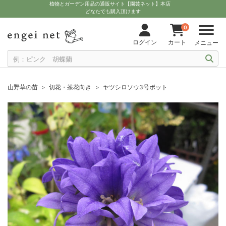
植物とガーデン用品の通販サイト【園芸ネット】本店
どなたでも購入頂けます
0
ログイン
カート
メニュー
山野草の苗
切花・茶花向き
ヤツシロソウ3号ポット