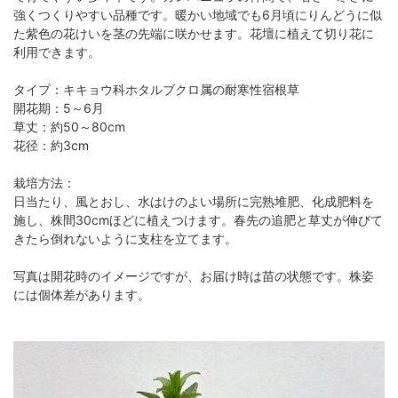
強くつくりやすい品種です。暖かい地域でも6月頃にりんどうに似
た紫色の花けいを茎の先端に咲かせます。花壇に植えて切り花に
利用できます。
タイプ：キキョウ科ホタルブクロ属の耐寒性宿根草
開花期：5～6月
草丈：約50～80cm
花径：約3cm
栽培方法：
日当たり、風とおし、水はけのよい場所に完熟堆肥、化成肥料を
施し、株間30cmほどに植えつけます。春先の追肥と草丈が伸びて
きたら倒れないように支柱を立てます。
写真は開花時のイメージですが、お届け時は苗の状態です。株姿
には個体差があります。