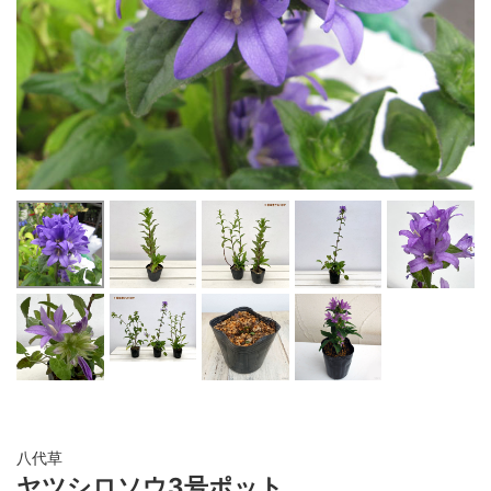
八代草
ヤツシロソウ3号ポット