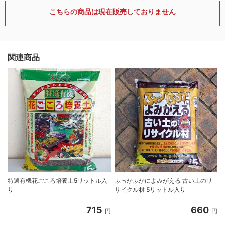
こちらの商品は現在販売しておりません
関連商品
特選有機花ごころ培養土5リットル入
ふっかふかによみがえる 古い土のリ
り
サイクル材 5リットル入り
8
715
660
円
円