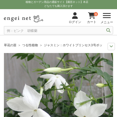
植物とガーデン用品の通販サイト【園芸ネット】本店
どなたでも購入頂けます
0
ログイン
カート
メニュー
草花の苗
つる性植物
ジャスミン：ホワイトプリンセス3号ポット
おすすめ植物
ジャスミン
ジャスミン：ホワイトプリンセス3号ポット