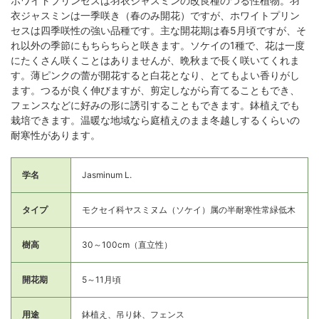
ホワイトプリンセスは羽衣ジャスミンの改良種のつる性植物。羽
衣ジャスミンは一季咲き（春のみ開花）ですが、ホワイトプリン
セスは四季咲性の強い品種です。主な開花期は春5月頃ですが、そ
れ以外の季節にもちらちらと咲きます。ソケイの1種で、花は一度
にたくさん咲くことはありませんが、晩秋まで長く咲いてくれま
す。薄ピンクの蕾が開花すると白花となり、とてもよい香りがし
ます。つるが良く伸びますが、剪定しながら育てることもでき、
フェンスなどに好みの形に誘引することもできます。鉢植えでも
栽培できます。温暖な地域なら庭植えのまま冬越しするくらいの
耐寒性があります。
学名
Jasminum L.
タイプ
モクセイ科ヤスミヌム（ソケイ）属の半耐寒性常緑低木
樹高
30～100cm（直立性）
開花期
5～11月頃
用途
鉢植え、吊り鉢、フェンス