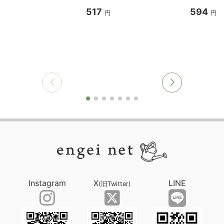
517
594
円
円
Instagram
X
LINE
(旧Twitter)