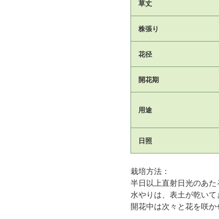
草丈
株張り
花径
開花期
用途
日照
栽培方法：
半日以上直射日光のあた
水やりは、表土が乾いて
開花中は次々と花を咲か