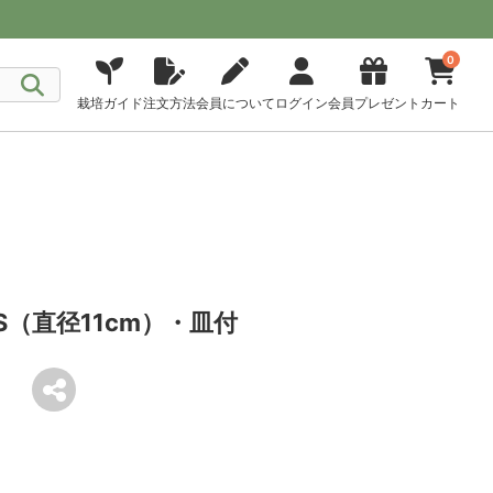
0
栽培ガイド
注文方法
会員について
ログイン
会員プレゼント
カート
（直径11cm）・皿付