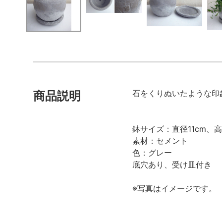
石をくりぬいたような印
商品説明
鉢サイズ：直径11cm、高
素材：セメント
色：グレー
底穴あり、受け皿付き
※写真はイメージです。