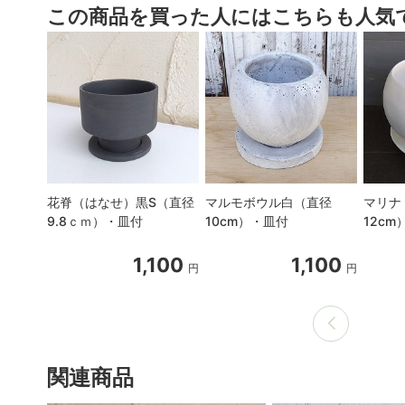
この商品を買った人にはこちらも人気
花脊（はなせ）黒S（直径
マルモボウル白（直径
マリナ
9.8ｃｍ）・皿付
10cm）・皿付
12cm
1,100
1,100
円
円
関連商品