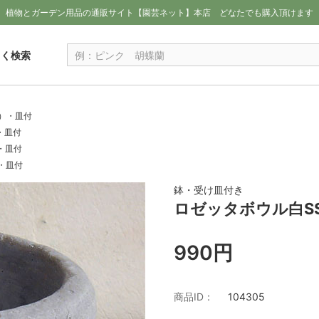
植物とガーデン用品の通販サイト【園芸ネット】本店
どなたでも購入頂けます
しく検索
m）・皿付
・皿付
・皿付
・皿付
鉢・受け皿付き
ロゼッタボウル白SS
990円
商品ID：
104305