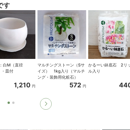
です
：白M（直径
マルチングストーン（Sサ
かるーい鉢底石 2リ
）・皿付
イズ） 1kg入り（マルチ
ル入り
ング・装飾用化粧石）
1,210
572
44
円
円