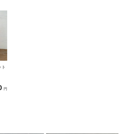
ット
松帆（まつほ）グレイ
S（直径10.5cm）・皿付
0
823
990
円
円
円