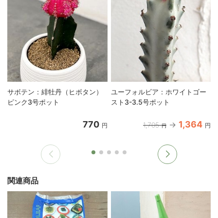
サボテン：緋牡丹（ヒボタン）
ユーフォルビア：ホワイトゴー
ピンク3号ポット
スト3-3.5号ポット
770
1,364
1,705
円
円
円
関連商品