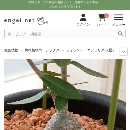
植物とガーデン用品の通販サイト【園芸ネット】本店
どなたでも購入頂けます
0
ログイン
カート
メニュー
観葉植物
塊根植物コーデックス
フォッケア：エデュリス 火星人 3号鉢植
観葉植物特集
ポットサイズ別 3号～3.5号
フォッケア：エデュリス 火星
観葉植物特集
珍奇植物ビザールプランツ
フォッケア：エデュリス 火星人