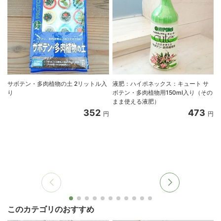
サボテン・多肉植物の土 2リットル入
液肥：ハイポネックス：キュート サ
り
ボテン・多肉植物用150ml入り（その
まま使える液肥）
352
473
円
円
このカテゴリのおすすめ