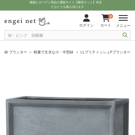
植物とガーデン用品の通販サイト【園芸ネット】本店
どなたでも購入頂けます
0
ログイン
カート
メニュー
鉢 プランター
軽量で丈夫な小・中型鉢
LLブリティッシュPプランター 80