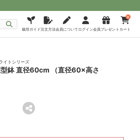
0
栽培ガイド
注文方法
会員について
ログイン
会員プレゼント
カート
ライトシリーズ
型鉢 直径60cm （直径60×高さ