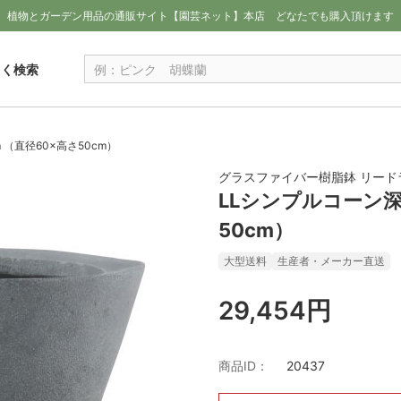
植物とガーデン用品の通販サイト【園芸ネット】本店
どなたでも購入頂けます
しく検索
 （直径60×高さ50cm）
グラスファイバー樹脂鉢 リード
LLシンプルコーン深
50cm）
大型送料
生産者・メーカー直送
29,454円
商品ID：
20437