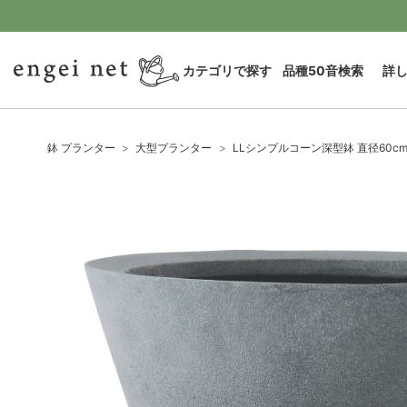
カテゴリで探す
品種50音検索
詳
鉢 プランター
大型プランター
LLシンプルコーン深型鉢 直径60cm