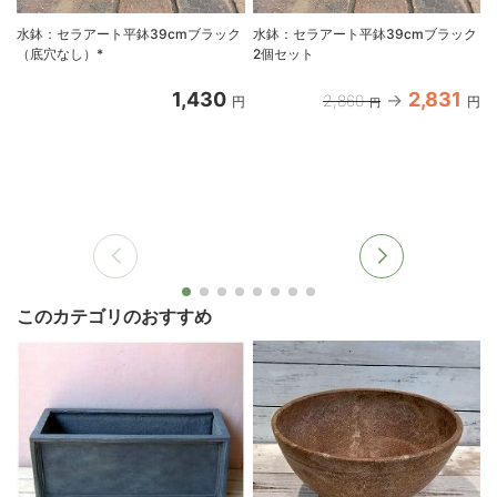
水鉢：セラアート平鉢39cmブラック
水鉢：セラアート平鉢39cmブラック
（底穴なし）*
2個セット
1,430
2,831
2,860
円
円
円
このカテゴリのおすすめ