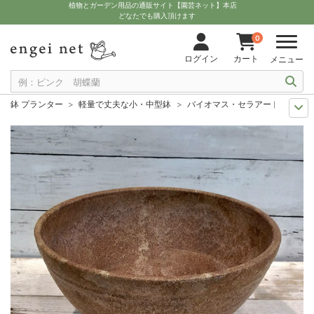
植物とガーデン用品の通販サイト【園芸ネット】本店
どなたでも購入頂けます
0
ログイン
カート
メニュー
鉢 プランター
軽量で丈夫な小・中型鉢
バイオマス・セラアートボール33（
11月中下旬予約
グッズ・資材
バイオマス・セラアートボール33（直径33c
12月上中旬予約
グッズ・資材
バイオマス・セラアートボール33（直径33c
10月中下旬予約
グッズ・資材
バイオマス・セラアートボール33（直径33c