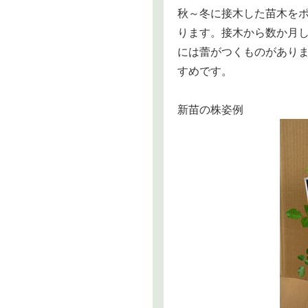
秋～冬に接木した苗木をポ
ります。接木から数か月し
には蕾がつくものがあり
すめです。
新苗の株姿例