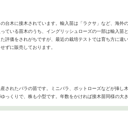
」の台木に接木されています。輸入苗は「ラクサ」など、海外
扱っている苗木のうち、イングリッシュローズの一部は輸入苗
った評価をされがちですが、最近の栽培テストでは育ち方に違
をせずに販売しております。
生産されたバラの苗です。ミニバラ、ポットローズなどが挿し
がゆっくりで、株も小型です。年数をかければ接木苗同様の大