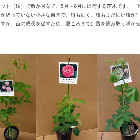
ット（鉢）で数か月育て、5月～6月に出荷する苗木です。「
か経っていない小さな苗木で、根も細く、枝もまだ細い枝が1
ますが、苗の成長を促すため、夏ころまでは蕾を摘み取り咲か