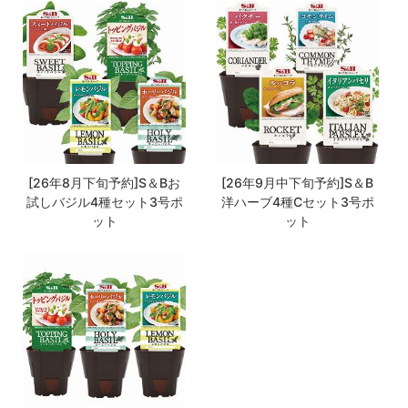
[26年8月下旬予約]S＆Bお
[26年9月中下旬予約]S＆B
試しバジル4種セット3号ポ
洋ハーブ4種Cセット3号ポ
ット
ット