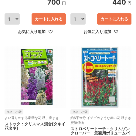
700
440
円
円
カートに入れる
カートに入れる
お気に入り追加
お気に入り追加
タネ・小袋
タネ・小袋
よい香りのする豪華な花 秋、春まき
約6平米分 イチゴのような赤い花 秋まき
蜜源植物
ストック：クリスマス混合[タキイ
花タネ]
ストロベリートーチ：クリムゾン
クローバー 景観用ボリュームパ