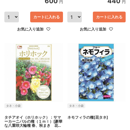
600
440
円
円
カートに入れる
カートに入れる
お気に入り追加
お気に入り追加
タネ・小袋
タネ・小袋
タチアオイ（ホリホック）：サマ
ネモフィラの種[花タネ]
ーカーニバルの種（１ｍｌ）[豪華
な八重咲大輪種 春、秋まき 花タ
ネ]