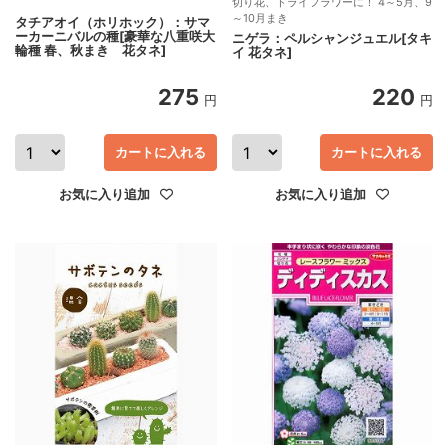
切り花、ドライフラワーに！ 4～5月、9
～10月まき
タチアオイ（ホリホック）：サマ
ーカーニバルの種[豪華な八重咲大
ニゲラ：ペルシャンジュエル[タキ
輪種 春、秋まき 花タネ]
イ 花タネ]
275
220
円
円
カートに入れる
カートに入れる
お気に入り追加
お気に入り追加