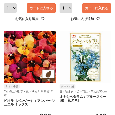
カートに入れる
カートに入れる
お気に入り追加
お気に入り追加
タネ・小袋
タネ・小袋
T＆M社の種 春・夏・秋まき 耐寒性1年
春・秋まき・切り花に・草丈約50cm
草
オキシペタラム：ブルースター
[種 花タネ]
ビオラ（パンジー）：アンバー ジ
ュエル ミックス