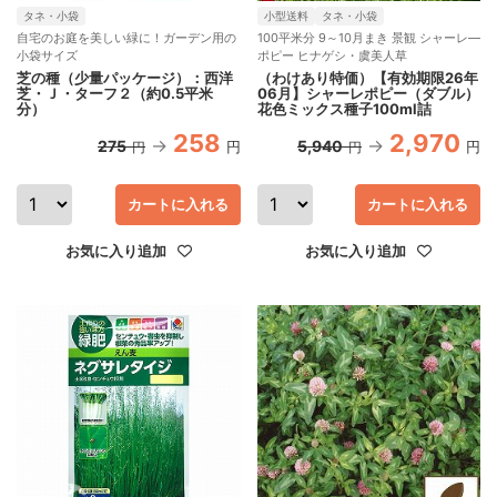
タネ・小袋
小型送料
タネ・小袋
自宅のお庭を美しい緑に！ガーデン用の
100平米分 9～10月まき 景観 シャーレ―
小袋サイズ
ポピー ヒナゲシ・虞美人草
芝の種（少量パッケージ）：西洋
（わけあり特価）【有効期限26年
芝・Ｊ・ターフ２（約0.5平米
06月】シャーレポピー（ダブル）
分）
花色ミックス種子100ml詰
258
2,970
275
5,940
円
円
円
円
カートに入れる
カートに入れる
お気に入り追加
お気に入り追加