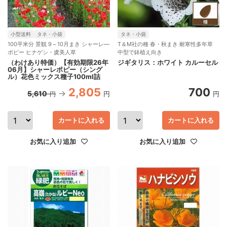
小型送料
タネ・小袋
タネ・小袋
100平米分 景観 9～10月まき シャーレ―
T＆M社の種 春・秋まき 耐寒性多年草
ポピー ヒナゲシ・虞美人草
中型で鉢植え向き
（わけあり特価）【有効期限26年
ジギタリス：ホワイト カルーセル
06月】シャーレポピー（シング
ル）花色ミックス種子100ml詰
2,805
700
5,610
円
円
円
カートに入れる
カートに入れる
お気に入り追加
お気に入り追加