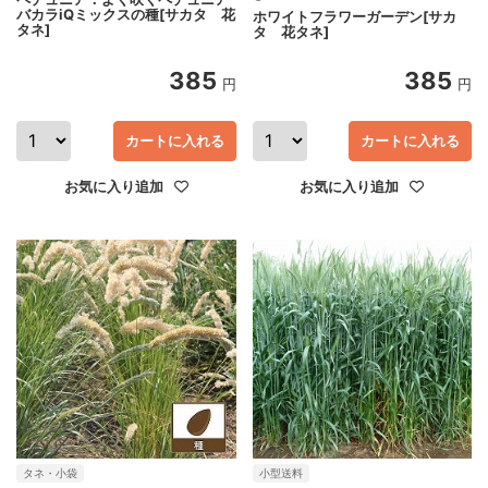
バカラiQミックスの種[サカタ 花
ホワイトフラワーガーデン[サカ
タネ]
タ 花タネ]
385
385
円
円
カートに入れる
カートに入れる
お気に入り追加
お気に入り追加
タネ・小袋
小型送料