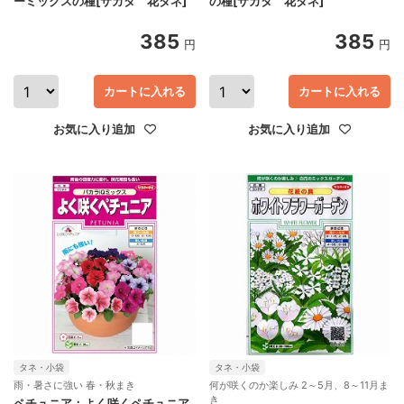
ーミックスの種[サカタ 花タネ]
の種[サカタ 花タネ]
385
385
円
円
カートに入れる
カートに入れる
お気に入り追加
お気に入り追加
タネ・小袋
タネ・小袋
雨・暑さに強い 春・秋まき
何が咲くのか楽しみ 2～5月、8～11月ま
き
ペチュニア：よく咲くペチュニア