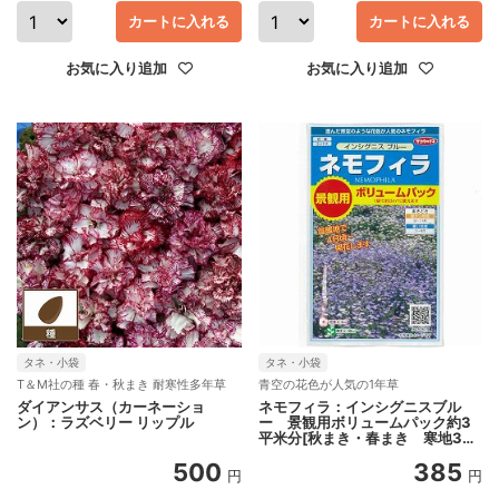
カートに入れる
カートに入れる
お気に入り追加
お気に入り追加
タネ・小袋
タネ・小袋
T＆M社の種 春・秋まき 耐寒性多年草
青空の花色が人気の1年草
ダイアンサス（カーネーショ
ネモフィラ：インシグニスブル
ン）：ラズベリー リップル
ー 景観用ボリュームパック約3
平米分[秋まき・春まき 寒地3～
4月、暖地9～10月まき 花タネ]
500
385
円
円