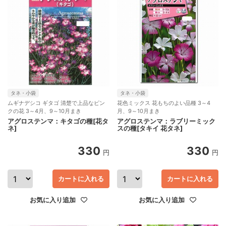
タネ・小袋
タネ・小袋
ムギナデシコ ギタゴ 清楚で上品なピン
花色ミックス 花もちのよい品種 3～4
クの花 3～4月、9～10月まき
月、9～10月まき
アグロステンマ：キタゴの種[花タ
アグロステンマ：ラブリーミック
ネ]
スの種[タキイ 花タネ]
330
330
円
円
カートに入れる
カートに入れる
お気に入り追加
お気に入り追加