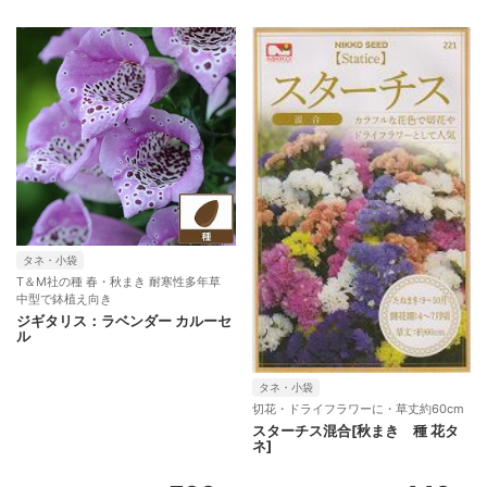
タネ・小袋
T＆M社の種 春・秋まき 耐寒性多年草
中型で鉢植え向き
ジギタリス：ラベンダー カルーセ
ル
タネ・小袋
切花・ドライフラワーに・草丈約60cm
スターチス混合[秋まき 種 花タ
ネ]