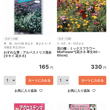
タネ・小袋
タネ・小袋
青、桃、白の3色 秋まき、春まき 4～6
3～6月、8～10月まき
月開花 草丈30cm
花の種：ミックスフラワー
MixFlower*[花タネ 草丈40～
わすれな草：アルペストリス混合
60cm]
[タキイ 花タネ]
165
330
円
円
カートに入れる
カートに入れる
お気に入り追加
お気に入り追加