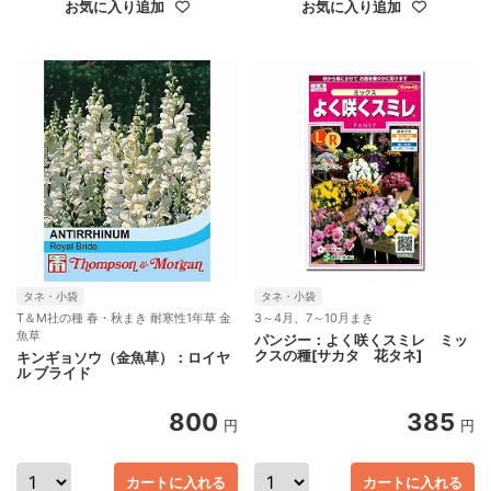
お気に入り追加
お気に入り追加
タネ・小袋
タネ・小袋
T＆M社の種 春・秋まき 耐寒性1年草 金
3～4月、7～10月まき
魚草
パンジー：よく咲くスミレ ミッ
クスの種[サカタ 花タネ]
キンギョソウ（金魚草）：ロイヤ
ル ブライド
800
385
円
円
カートに入れる
カートに入れる