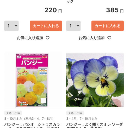
ック
220
385
円
円
カートに入れる
カートに入れる
お気に入り追加
お気に入り追加
タネ・小袋
タネ・小袋
8～10月まき（寒地3～4、7～8月）
3～4月、7～10月まき
パンジー：パシオ シトラスカラ
パンジー：よく咲くスミレ ソーダ