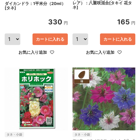
レア）：八重咲混合[タキイ 花タ
ダイカンドラ：1平米分（20ml）
ネ]
[タネ]
330
165
円
円
カートに入れる
カートに入れる
お気に入り追加
お気に入り追加
タネ・小袋
タネ・小袋