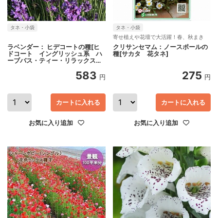
タネ・小袋
タネ・小袋
寄せ植えや花壇で大活躍！春、秋まき
ラベンダー： ヒデコートの種[ヒ
クリサンセマム：ノースポールの
ドコート イングリッシュ系 ハ
種[サカタ 花タネ]
ーブバス・ティー・リラックス・
ポプリ 花壇に ハーブのタネ]
583
275
円
円
カートに入れる
カートに入れる
お気に入り追加
お気に入り追加