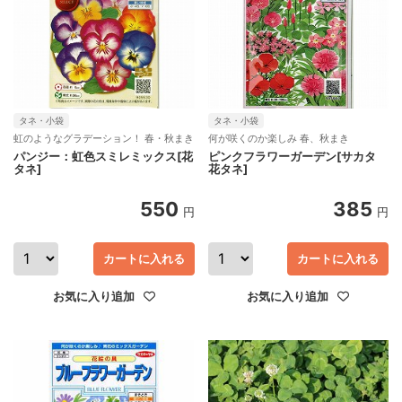
タネ・小袋
タネ・小袋
虹のようなグラデーション！ 春・秋まき
何が咲くのか楽しみ 春、秋まき
パンジー：虹色スミレミックス[花
ピンクフラワーガーデン[サカタ
タネ]
花タネ]
550
385
円
円
カートに入れる
カートに入れる
お気に入り追加
お気に入り追加