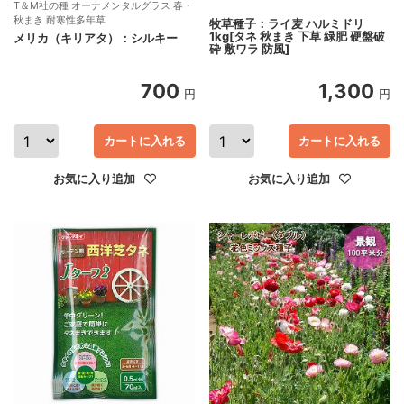
T＆M社の種 オーナメンタルグラス 春・
秋まき 耐寒性多年草
牧草種子：ライ麦 ハルミドリ
1kg[タネ 秋まき 下草 緑肥 硬盤破
メリカ（キリアタ）：シルキー
砕 敷ワラ 防風]
700
1,300
円
円
カートに入れる
カートに入れる
お気に入り追加
お気に入り追加