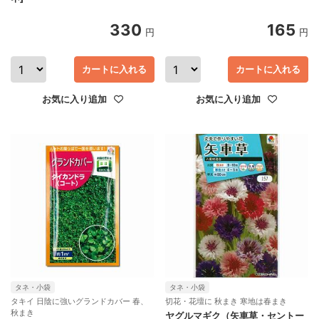
330
165
円
円
カートに入れる
カートに入れる
お気に入り追加
お気に入り追加
タネ・小袋
タネ・小袋
タキイ 日陰に強いグランドカバー 春、
切花・花壇に 秋まき 寒地は春まき
秋まき
ヤグルマギク（矢車草・セントー