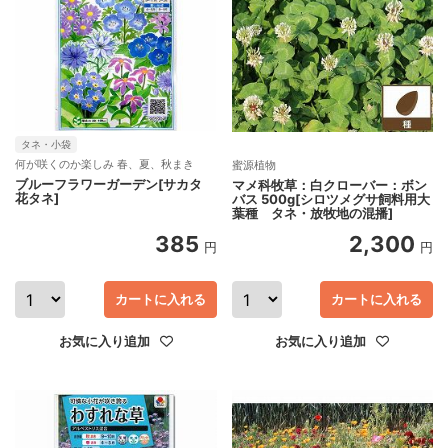
タネ・小袋
何が咲くのか楽しみ 春、夏、秋まき
蜜源植物
ブルーフラワーガーデン[サカタ
マメ科牧草：白クローバー：ボン
花タネ]
バス 500g[シロツメグサ飼料用大
葉種 タネ・放牧地の混播]
385
2,300
円
円
カートに入れる
カートに入れる
お気に入り追加
お気に入り追加