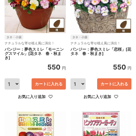
タネ・小袋
タネ・小袋
ナチュラルな寄せ植え風に演出！
ナチュラルな寄せ植え風に演出！
パンジー：夢色スミレ「モーニン
パンジー：夢色スミレ「恋桜」[花
グスマイル」[花タネ 春・秋ま
タネ 春・秋まき]
き]
550
550
円
円
カートに入れる
カートに入れる
お気に入り追加
お気に入り追加