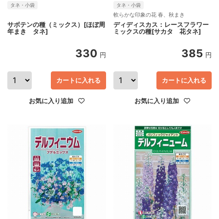
タネ・小袋
タネ・小袋
軟らかな印象の花 春、秋まき
サボテンの種（ミックス）[ほぼ周
ディディスカス：レースフラワー
年まき タネ]
ミックスの種[サカタ 花タネ]
330
385
円
円
カートに入れる
カートに入れる
お気に入り追加
お気に入り追加