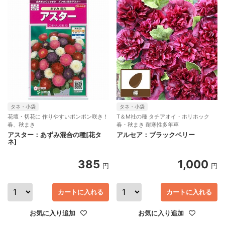
タネ・小袋
タネ・小袋
花壇・切花に 作りやすいポンポン咲き！
T＆M社の種 タチアオイ・ホリホック
春、秋まき
春・秋まき 耐寒性多年草
アスター：あずみ混合の種[花タ
アルセア：ブラックベリー
ネ]
385
1,000
円
円
カートに入れる
カートに入れる
お気に入り追加
お気に入り追加