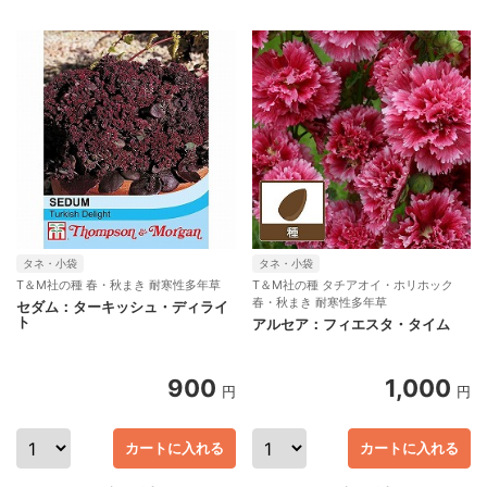
タネ・小袋
タネ・小袋
T＆M社の種 春・秋まき 耐寒性多年草
T＆M社の種 タチアオイ・ホリホック
春・秋まき 耐寒性多年草
セダム：ターキッシュ・ディライ
ト
アルセア：フィエスタ・タイム
900
1,000
円
円
カートに入れる
カートに入れる