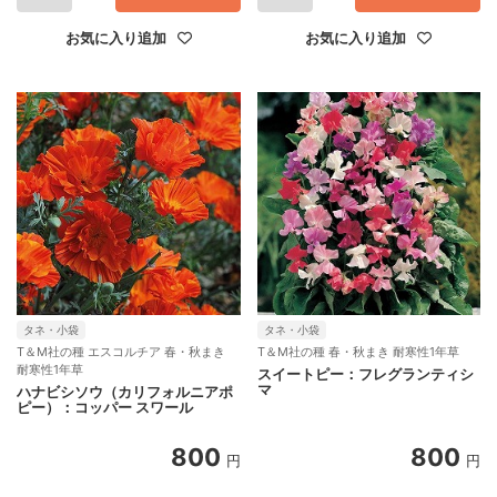
お気に入り追加
お気に入り追加
タネ・小袋
タネ・小袋
T＆M社の種 エスコルチア 春・秋まき
T＆M社の種 春・秋まき 耐寒性1年草
耐寒性1年草
スイートピー：フレグランティシ
マ
ハナビシソウ（カリフォルニアポ
ピー）：コッパー スワール
800
800
円
円