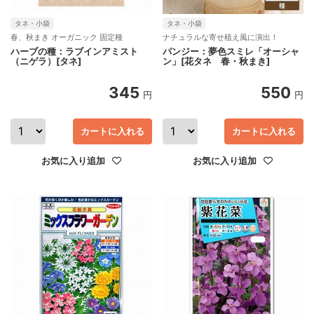
タネ・小袋
タネ・小袋
春、秋まき オーガニック 固定種
ナチュラルな寄せ植え風に演出！
ハーブの種：ラブインアミスト
パンジー：夢色スミレ「オーシャ
（ニゲラ）[タネ]
ン」[花タネ 春・秋まき]
345
550
円
円
カートに入れる
カートに入れる
お気に入り追加
お気に入り追加