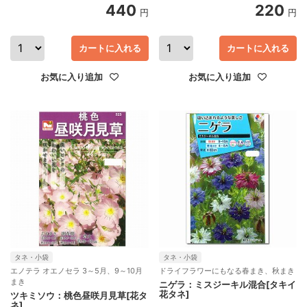
440
220
円
円
カートに入れる
カートに入れる
お気に入り追加
お気に入り追加
タネ・小袋
タネ・小袋
エノテラ オエノセラ 3～5月、9～10月
ドライフラワーにもなる春まき、秋まき
まき
ニゲラ：ミスジーキル混合[タキイ
花タネ]
ツキミソウ：桃色昼咲月見草[花タ
ネ]