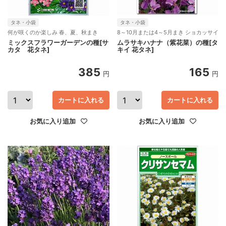
タネ・小袋
タネ・小袋
何が咲くのか楽しみ 春、夏、秋まき
8～10月または4～5月まき ショカッサイ
ミックスフラワーガーデンの種[サ
ムラサキハナナ（紫花菜）の種[タ
カタ 花タネ]
キイ 花タネ]
385
165
円
円
カートに入れる
カートに入れる
お気に入り追加
お気に入り追加