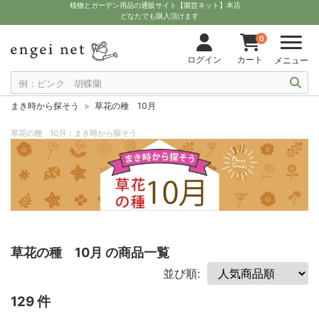
植物とガーデン用品の通販サイト【園芸ネット】本店
どなたでも購入頂けます
0
ログイン
カート
メニュー
まき時から探そう
草花の種 10月
草花の種 10月：まき時から探そう
草花の種 10月 の商品一覧
並び順:
129 件