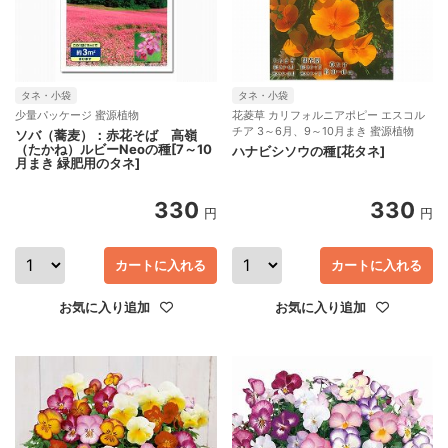
タネ・小袋
タネ・小袋
少量パッケージ 蜜源植物
花菱草 カリフォルニアポピー エスコル
チア 3～6月、9～10月まき 蜜源植物
ソバ（蕎麦）：赤花そば 高嶺
（たかね）ルビーNeoの種[7～10
ハナビシソウの種[花タネ]
月まき 緑肥用のタネ]
330
330
円
円
カートに入れる
カートに入れる
お気に入り追加
お気に入り追加