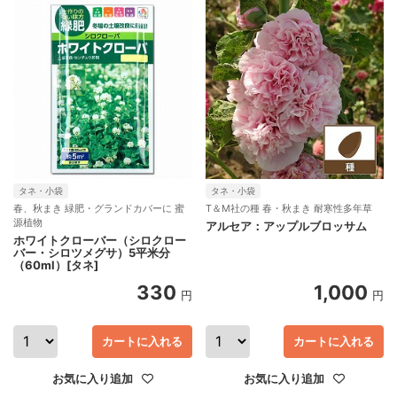
タネ・小袋
タネ・小袋
春、秋まき 緑肥・グランドカバーに 蜜
T＆M社の種 春・秋まき 耐寒性多年草
源植物
アルセア：アップルブロッサム
ホワイトクローバー（シロクロー
バー・シロツメグサ）5平米分
（60ml）[タネ]
330
1,000
円
円
カートに入れる
カートに入れる
お気に入り追加
お気に入り追加