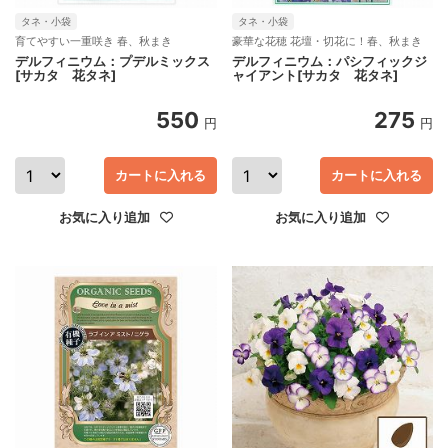
タネ・小袋
タネ・小袋
育てやすい一重咲き 春、秋まき
豪華な花穂 花壇・切花に！春、秋まき
デルフィニウム：プデルミックス
デルフィニウム：パシフィックジ
[サカタ 花タネ]
ャイアント[サカタ 花タネ]
550
275
円
円
カートに入れる
カートに入れる
お気に入り追加
お気に入り追加