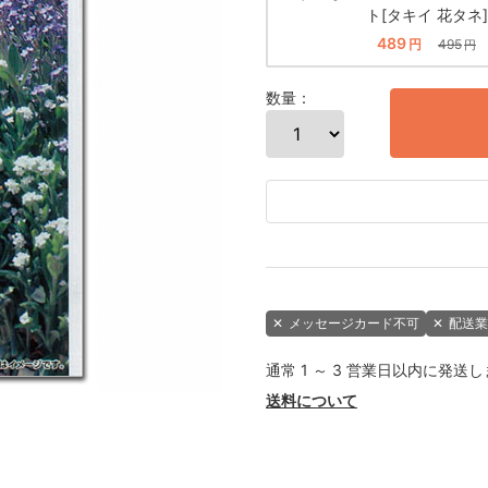
ト[タキイ 花タネ]
489
円
495
円
数量：
✕
メッセージカード不可
✕
配送業
通常 1 ～ 3 営業日以内に発送
送料について