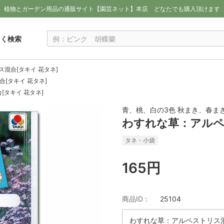
植物とガーデン用品の通販サイト【園芸ネット】本店
どなたでも購入頂けます
しく検索
混合[タキイ 花タネ]
[タキイ 花タネ]
タキイ 花タネ]
青、桃、白の3色 秋まき、春まき 
わすれな草：アルペ
タネ・小袋
165円
商品ID：
25104
わすれな草：アルペストリス混