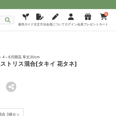
0
栽培ガイド
注文方法
会員について
ログイン
会員プレゼント
カート
4～6月開花 草丈30cm
ストリス混合[タキイ 花タネ]
合 3袋セッ