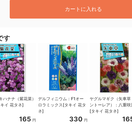
カートに入れる
です
キハナナ（紫花菜）
デルフィニウム：F1オー
ヤグルマギク（矢車草
キイ 花タネ]
ロラミックス[タキイ 花タ
ントーレア）：八重咲
ネ]
[タキイ 花タネ]
165
330
16
円
円