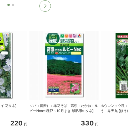
イ 花タネ]
ソバ（蕎麦）：赤花そば 高嶺（たかね）ル
ホウレンソウ種
ビーNeoの種[7～10月まき 緑肥用のタネ]
う 弁天丸 [ほ
220
330
円
円