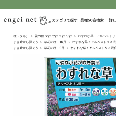
カテゴリで探す
品種50音検索
詳
種（タネ）
花の種 マ行 ヤ行 ラ行 ワ行
わすれな草：アルペストリス
まき時から探そう
草花の種 10月
わすれな草：アルペストリス混合
まき時から探そう
草花の種 9月
わすれな草：アルペストリス混合[