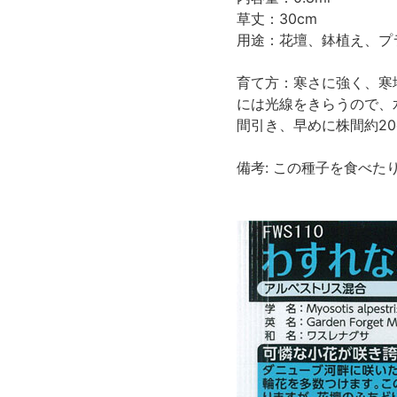
草丈：30cm
用途：花壇、鉢植え、プ
育て方：寒さに強く、寒
には光線をきらうので、
間引き、早めに株間約2
備考: この種子を食べ