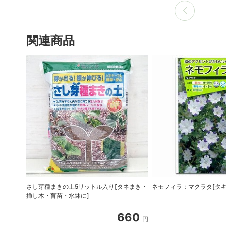
関連商品
さし芽種まきの土5リットル入り[タネまき・
ネモフィラ：マクラタ[タキ
挿し木・育苗・水鉢に]
660
円