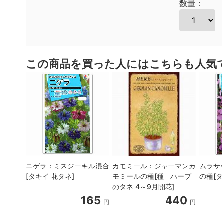
数量：
この商品を買った人にはこちらも人気
ニゲラ：ミスジーキル混合
カモミール：ジャーマンカ
ムラサ
[タキイ 花タネ]
モミールの種[種 ハーブ
の種[タ
のタネ 4～9月開花]
165
440
円
円