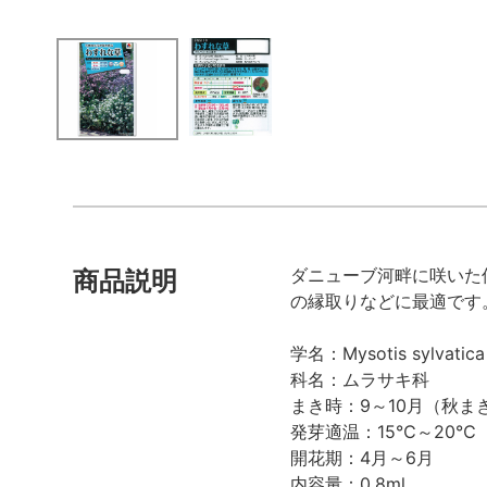
ダニューブ河畔に咲いた
商品説明
の縁取りなどに最適です
学名：Mysotis sylvatica
科名：ムラサキ科
まき時：9～10月（秋ま
発芽適温：15℃～20℃
開花期：4月～6月
内容量：0.8ml