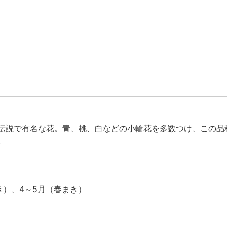
伝説で有名な花。青、桃、白などの小輪花を多数つけ、この品種
。
き）、4～5月（春まき）