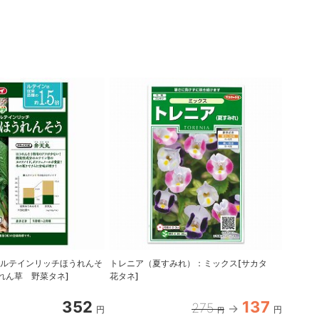
：ルテインリッチほうれんそ
トレニア（夏すみれ）：ミックス[サカタ
ダイカン
うれん草 野菜タネ]
花タネ]
ト[タネ
352
137
275
円
円
円