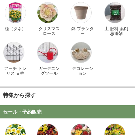
種（タネ）
クリスマス
鉢 プランタ
土 肥料 薬剤
ローズ
ー
忌避剤
アーチ トレ
ガーデニン
デコレーシ
リス 支柱
グツール
ョン
特集から探す
セール・予約販売