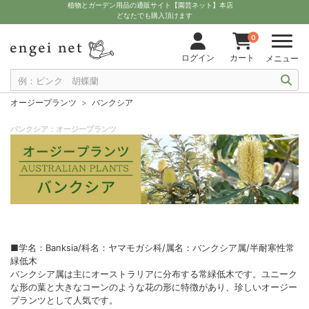
植物とガーデン用品の通販サイト【園芸ネット】本店
どなたでも購入頂けます
0
ログイン
カート
メニュー
オージープランツ
バンクシア
バンクシア：オージープランツ
■学名：Banksia/科名：ヤマモガシ科/属名：バンクシア属/半耐寒性常
緑低木
バンクシア属は主にオーストラリアに分布する常緑低木です。ユニーク
な形の葉と大きなコーンのような花の形に特徴があり、珍しいオージー
プランツとして人気です。