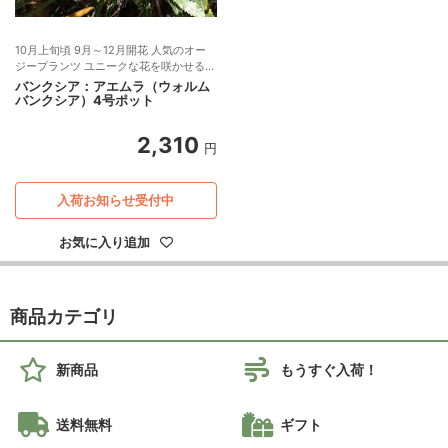
10月上旬頃 9月～12月開花 人気のオー
ジープランツ ユニークな花を咲かせる常
緑花木
バンクシア：アエムラ（ウォルム
バンクシア）4号ポット
2,310
円
入荷お知らせ受付中
お気に入り追加
商品カテゴリ
新商品
もうすぐ入荷！
送料無料
ギフト