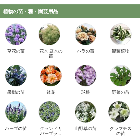
植物の苗・種・園芸用品
草花の苗
花木 庭木の
バラの苗
観葉植物
苗
果樹の苗
鉢花
球根
野菜の苗
ハーブの苗
グランドカ
山野草の苗
クレマチス
バープラン
の苗
ツ