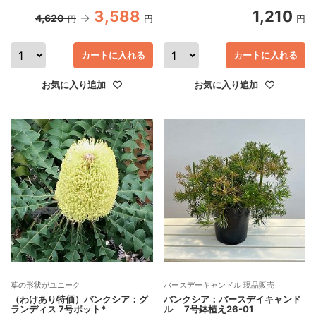
3,588
1,210
4,620
円
円
円
カートに入れる
カートに入れる
お気に入り追加
お気に入り追加
葉の形状がユニーク
バースデーキャンドル 現品販売
（わけあり特価）バンクシア：グ
バンクシア：バースデイキャンド
ランディス 7号ポット*
ル 7号鉢植え26-01