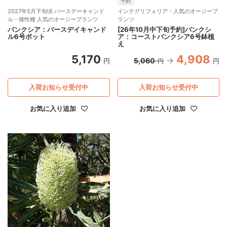
予約
2027年5月下旬頃 バースデーキャンド
インテグリフォリア・人気のオージープ
ル・矮性種 人気のオージープランツ
ランツ
バンクシア：バースデイキャンド
[26年10月中下旬予約]バンクシ
ル6号ポット
ア：コーストバンクシア6号鉢植
え
5,170
4,908
5,060
円
円
円
入荷お知らせ受付中
入荷お知らせ受付中
お気に入り追加
お気に入り追加