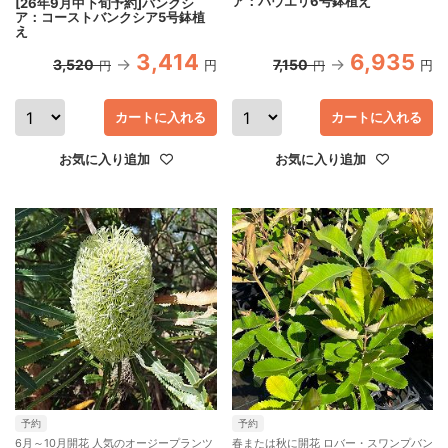
ア：バウエリ6号鉢植え
[26年9月中下旬予約]バンクシ
ア：コーストバンクシア5号鉢植
え
3,414
6,935
3,520
7,150
円
円
円
円
カートに入れる
カートに入れる
お気に入り追加
お気に入り追加
予約
予約
6月～10月開花 人気のオージープランツ
春または秋に開花 ロバー・スワンプバン