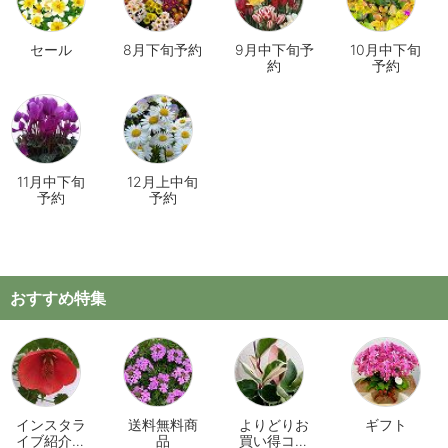
セール
8月下旬予約
9月中下旬予
10月中下旬
約
予約
11月中下旬
12月上中旬
予約
予約
おすすめ特集
インスタラ
送料無料商
よりどりお
ギフト
イブ紹介商
品
買い得コー