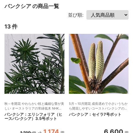
バンクシア の商品一覧
並び順:
13 件
秋～冬開花 やわらかい枝と繊細な蕾が美
5月～10月開花 成長遅めで小さいうちか
しい オーストラリアの常緑低木 NHK趣
ら開花しやすいコーストバンクシアの新
味の園芸26年1月号掲載
品種・人気のオージープランツ
バンクシア：エリシフォリア（ヒ
バンクシア：セイラ7号ポット
ースバンクシア）3.5号ポット
1,174
6,600
1,210
円
円
円