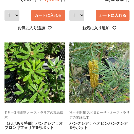
カートに入れる
カートに入れる
お気に入り追加
お気に入り追加
11月～3月開花 オーストラリアの常緑低
秋～冬開花 スピヌローサ・オーストラリ
木
アの常緑低木
（わけあり特価）バンクシア：オ
バンクシア：ヘアピンバンクシア
ブロンギフォリア6号ポット
3号ポット