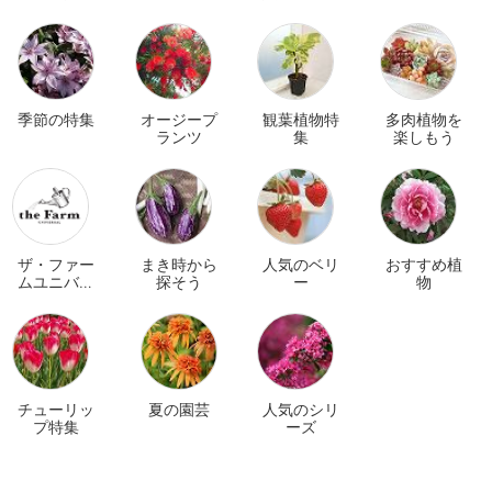
品
ナー
季節の特集
オージープ
観葉植物特
多肉植物を
ランツ
集
楽しもう
ザ・ファー
まき時から
人気のベリ
おすすめ植
ムユニバー
探そう
ー
物
サル オンラ
イン
チューリッ
夏の園芸
人気のシリ
プ特集
ーズ