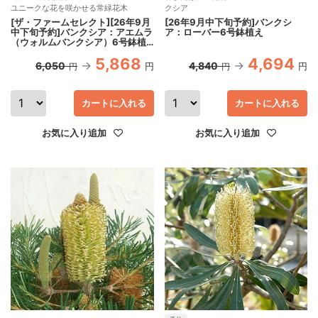
ユニークな花を咲かせる常緑花木
クシア
[ザ・ファームセレクト][26年9月
[26年9月中下旬予約]バンクシ
中下旬予約]バンクシア：アエムラ
ア：ローバー6号鉢植え
（ウォルムバンクシア）6号鉢植
え
5,868
4,694
6,050
4,840
円
円
円
円
カートに入れる
カートに入れる
お気に入り追加
お気に入り追加