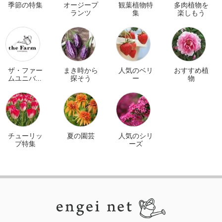
季節の特集
オージープ
観葉植物特
多肉植物を
ランツ
集
楽しもう
ザ・ファー
まき時から
人気のベリ
おすすめ植
ムユニバー
探そう
ー
物
サル オンラ
イン
チューリッ
夏の園芸
人気のシリ
プ特集
ーズ