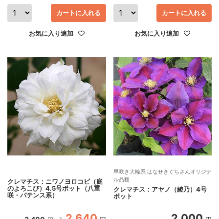
カートに入れる
カートに入れる
お気に入り追加
お気に入り追加
早咲き大輪系 はなせきぐちさんオリジナ
ル品種
クレマチス：ニワノヨロコビ（庭
のよろこび）4.5号ポット（八重
クレマチス：アヤノ（綾乃）4号
咲・パテンス系）
ポット
2,640
2,000