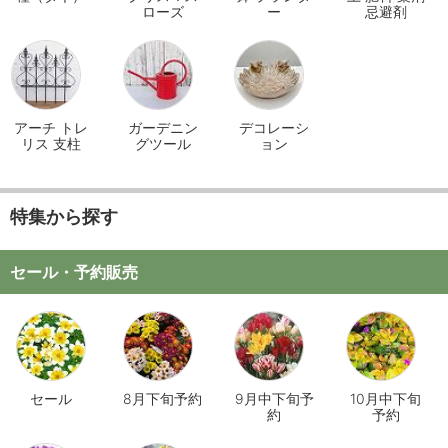
ローズ
ー
忌避剤
アーチ トレ
ガーデニン
デコレーシ
リス 支柱
グツール
ョン
特集から探す
セール・予約販売
セール
8月下旬予約
9月中下旬予
10月中下旬
約
予約