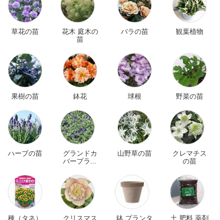
草花の苗
花木 庭木の
バラの苗
観葉植物
苗
果樹の苗
鉢花
球根
野菜の苗
ハーブの苗
グランドカ
山野草の苗
クレマチス
バープラン
の苗
ツ
種（タネ）
クリスマス
鉢 プランタ
土 肥料 薬剤