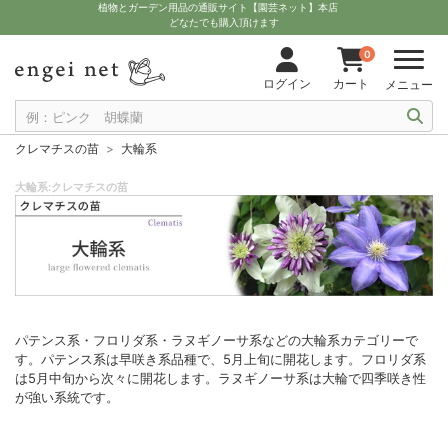
植物とガーデン用品の通販サイト【園芸ネット】本店
どなたでも購入頂けます
0
ログイン
カート
メニュー
クレマチスの苗
大輪系
大輪系:クレマチスの苗
パテンス系・フロリダ系・ラヌギノーサ系などの大輪系カテゴリーで
す。パテンス系は早咲き系品種で、5月上旬に開花します。フロリダ系
は5月中旬から次々に開花します。ラヌギノーサ系は大輪で四季咲き性
が強い系統です。