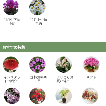
11月中下旬
12月上中旬
予約
予約
おすすめ特集
インスタラ
送料無料商
よりどりお
ギフト
イブ紹介商
品
買い得コー
品
ナー