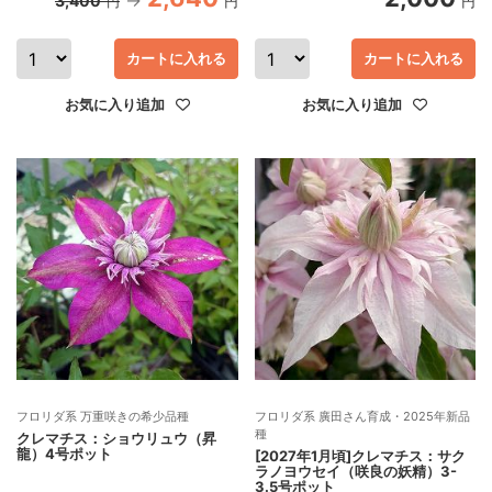
3,400
円
円
円
カートに入れる
カートに入れる
お気に入り追加
お気に入り追加
フロリダ系 万重咲きの希少品種
フロリダ系 廣田さん育成・2025年新品
種
クレマチス：ショウリュウ（昇
龍）4号ポット
[2027年1月頃]クレマチス：サク
ラノヨウセイ（咲良の妖精）3-
3.5号ポット