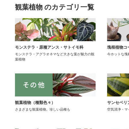
観葉植物 のカテゴリ一覧
モンステラ・原種アンス・サトイモ科
塊根植物コ
モンステラ・アグラオネマなど大きな葉が魅力の観
今ホットな塊
葉植物
観葉植物（種類色々）
サンセベリ
さまざまな観葉植物。珍しい品種も
空気清浄・マ