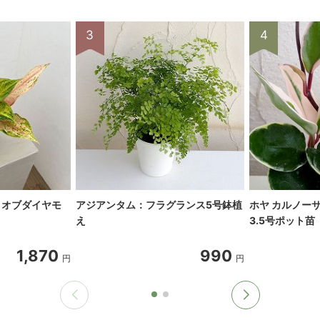
3
4
トオブダイヤモ
アジアンタム：フラグランス5号鉢植
ホヤ カルノー
え
3.5号ポット苗
1,870
990
円
円