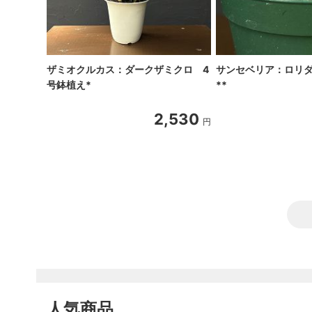
ザミオクルカス：ダークザミクロ 4
サンセベリア：ロリダ
号鉢植え*
**
2,530
円
人気商品