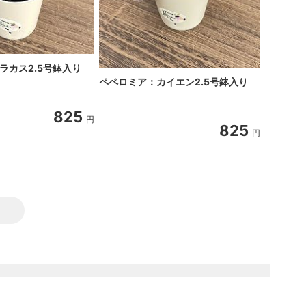
ラカス2.5号鉢入り
フィロデ
ペペロミア：カイエン2.5号鉢入り
プリンセ
825
円
825
円