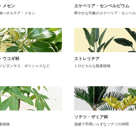
・メセン
エケベリア・センペルビウム
物ハオルチア・メセン
華やかな印象のエケベリア・センペル
・ウコギ科
ストレリチア
ツピダンサス、ポリシャスなど
トロピカルな観葉植物
ソテツ・ザミア科
葉植物
強健で手間いらずなソテツの仲間