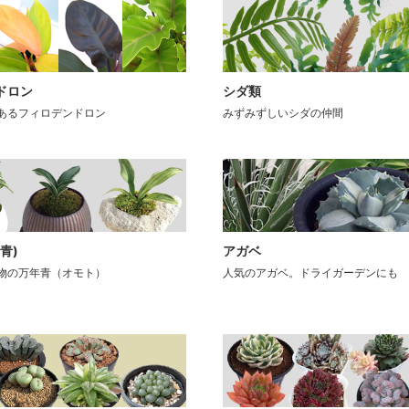
ドロン
シダ類
あるフィロデンドロン
みずみずしいシダの仲間
青)
アガベ
物の万年青（オモト）
人気のアガベ。ドライガーデンにも