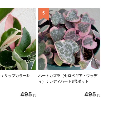
5
6
サ：リップカラー3‐
ハートカズラ（セロペギア・ウッデ
モンステ
ィ）：レディハート3号ポット
ステラ）3
495
495
円
円