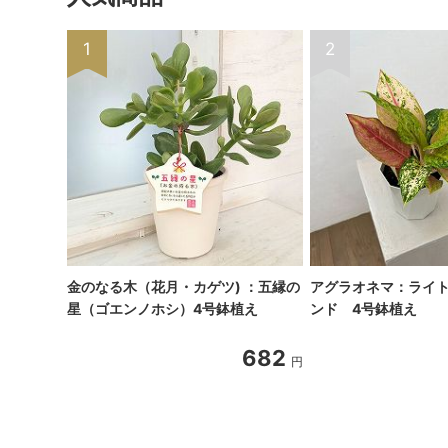
1
2
金のなる木（花月・カゲツ) ：五縁の
アグラオネマ：ライ
星（ゴエンノホシ）4号鉢植え
ンド 4号鉢植え
682
円