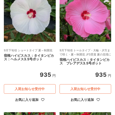
9月下旬頃 ショートタイプ 夏～秋開花
9月下旬頃 トールタイプ・大輪・夕方ま
で咲く・夏～秋開花 JFS受賞 夏の花壇に
宿根ハイビスカス：タイタンビカ
ス：ヘルメス3.5号ポット
宿根ハイビスカス：タイタンビカ
ス プレアデス3.5号ポット
935
935
円
円
入荷お知らせ受付中
入荷お知らせ受付中
お気に入り追加
お気に入り追加