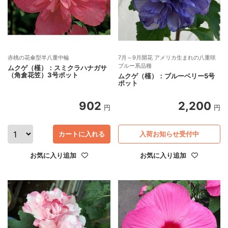
赤桃の花傘型半八重中輪
7月～9月開花 アメリカ生まれの八重咲
ブルー系品種
ムクゲ（槿）：スミクラハナガサ
（角倉花笠）3号ポット
ムクゲ（槿）：ブルーベリー5号
ポット
902
2,200
円
円
カートに入れる
入荷お知らせ受付中
お気に入り追加
お気に入り追加