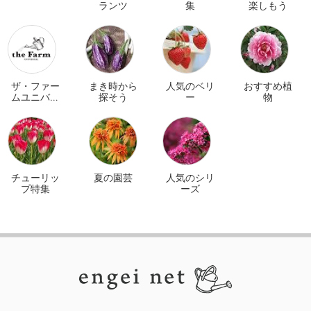
ランツ
集
楽しもう
ザ・ファー
まき時から
人気のベリ
おすすめ植
ムユニバー
探そう
ー
物
サル オンラ
イン
チューリッ
夏の園芸
人気のシリ
プ特集
ーズ