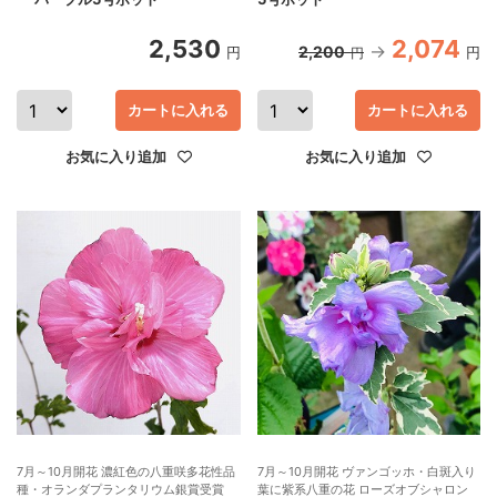
2,530
2,074
2,200
円
円
円
カートに入れる
カートに入れる
お気に入り追加
お気に入り追加
7月～10月開花 濃紅色の八重咲多花性品
7月～10月開花 ヴァンゴッホ・白斑入り
種・オランダプランタリウム銀賞受賞
葉に紫系八重の花 ローズオブシャロン