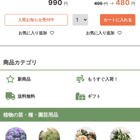
990
480
495
円
円
円
入荷お知らせ受付中
カートに入れる
お気に入り追加
お気に入り追加
商品カテゴリ
新商品
もうすぐ入荷！
送料無料
ギフト
植物の苗・種・園芸用品