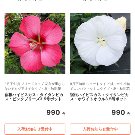
9月下旬頃 ブリーズタイプ 花弁が重なら
9月下旬頃 ショートタイプ 純白の中小輪
ないモミジアオイタイプ・夏～秋開花
でコンパクトなミニタイプ・夏～秋開花
宿根ハイビスカス：タイタンビカ
宿根ハイビスカス：タイタンビカ
ス：ピンクブリーズ3.5号ポット
ス：ホワイトオウル3.5号ポット
990
990
円
円
入荷お知らせ受付中
入荷お知らせ受付中