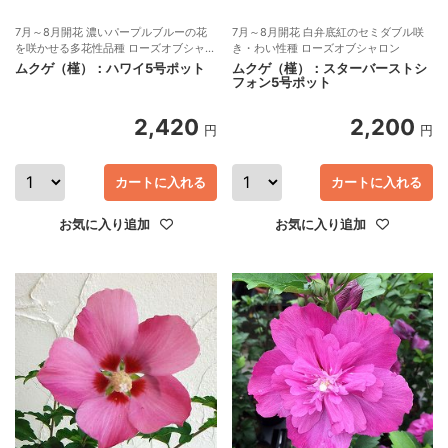
7月～8月開花 濃いパープルブルーの花
7月～8月開花 白弁底紅のセミダブル咲
を咲かせる多花性品種 ローズオブシャロ
き・わい性種 ローズオブシャロン
ンシリーズ
ムクゲ（槿）：ハワイ5号ポット
ムクゲ（槿）：スターバーストシ
フォン5号ポット
2,420
2,200
円
円
カートに入れる
カートに入れる
お気に入り追加
お気に入り追加