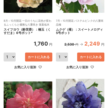
8月～10月開花 一日のうちに花色が変わ
7月～10月開花 パステルピンクの八重咲
るふっくらと優雅な八重咲き 落葉低木
品種
スイフヨウ（酔芙蓉）：楠玉（く
ムクゲ（槿）：スイートメロディ
すだま）6号ポット*
5号ポット
1,760
2,249
2,530
円
円
円
カートに入れる
カートに入れる
お気に入り追加
お気に入り追加