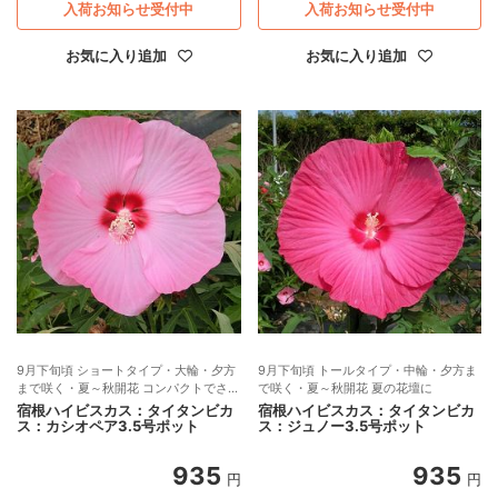
入荷お知らせ受付中
入荷お知らせ受付中
お気に入り追加
お気に入り追加
9月下旬頃 ショートタイプ・大輪・夕方
9月下旬頃 トールタイプ・中輪・夕方ま
まで咲く・夏～秋開花 コンパクトでさわ
で咲く・夏～秋開花 夏の花壇に
やかなピンク大輪
宿根ハイビスカス：タイタンビカ
宿根ハイビスカス：タイタンビカ
ス：カシオペア3.5号ポット
ス：ジュノー3.5号ポット
935
935
円
円