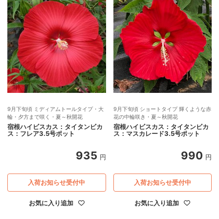
9月下旬頃 ミディアムトールタイプ・大
9月下旬頃 ショートタイプ 輝くような赤
輪・夕方まで咲く・夏～秋開花
花の中輪咲き・夏～秋開花
宿根ハイビスカス：タイタンビカ
宿根ハイビスカス：タイタンビカ
ス：フレア3.5号ポット
ス：マスカレード3.5号ポット
935
990
円
円
入荷お知らせ受付中
入荷お知らせ受付中
お気に入り追加
お気に入り追加