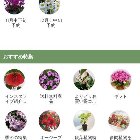
11月中下旬
12月上中旬
予約
予約
おすすめ特集
インスタラ
送料無料商
よりどりお
ギフト
イブ紹介商
品
買い得コー
品
ナー
季節の特集
オージープ
観葉植物特
多肉植物を