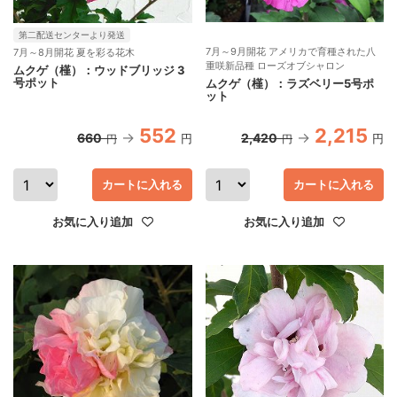
第二配送センターより発送
7月～9月開花 アメリカで育種された八
7月～8月開花 夏を彩る花木
重咲新品種 ローズオブシャロン
ムクゲ（槿）：ウッドブリッジ 3
号ポット
ムクゲ（槿）：ラズベリー5号ポ
ット
552
2,215
660
2,420
円
円
円
円
カートに入れる
カートに入れる
お気に入り追加
お気に入り追加