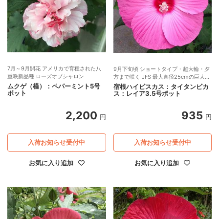
7月～9月開花 アメリカで育種された八
9月下旬頃 ショートタイプ・超大輪・夕
重咲新品種 ローズオブシャロン
方まで咲く JFS 最大直径25cmの巨大輪
品種・夏～秋開花
ムクゲ（槿）：ペパーミント5号
宿根ハイビスカス：タイタンビカ
ポット
ス：レイア3.5号ポット
2,200
935
円
円
入荷お知らせ受付中
入荷お知らせ受付中
お気に入り追加
お気に入り追加