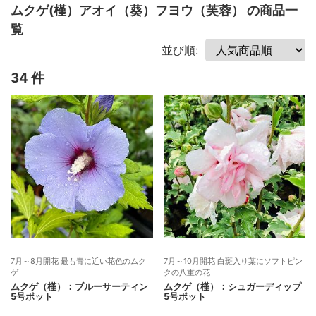
ムクゲ(槿）アオイ（葵）フヨウ（芙蓉） の商品一
覧
並び順:
34 件
7月～8月開花 最も青に近い花色のムク
7月～10月開花 白斑入り葉にソフトピン
ゲ
クの八重の花
ムクゲ（槿）：ブルーサーティン
ムクゲ（槿）：シュガーディップ
5号ポット
5号ポット