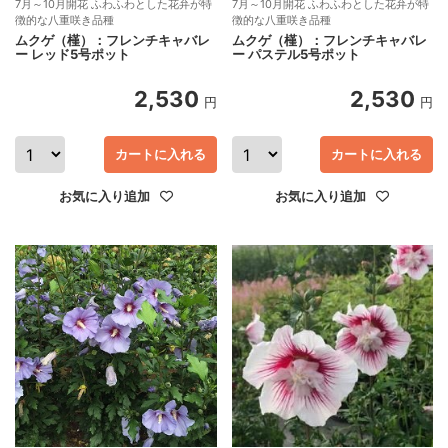
7月～10月開花 ふわふわとした花弁が特
7月～10月開花 ふわふわとした花弁が特
徴的な八重咲き品種
徴的な八重咲き品種
ムクゲ（槿）：フレンチキャバレ
ムクゲ（槿）：フレンチキャバレ
ー レッド5号ポット
ー パステル5号ポット
2,530
2,530
円
円
カートに入れる
カートに入れる
お気に入り追加
お気に入り追加