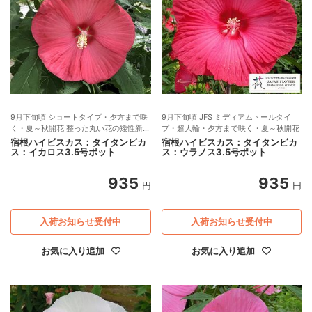
9月下旬頃 ショートタイプ・夕方まで咲
9月下旬頃 JFS ミディアムトールタイ
く・夏～秋開花 整った丸い花の矮性新品
プ・超大輪・夕方まで咲く・夏～秋開花
種 JFS
宿根ハイビスカス：タイタンビカ
宿根ハイビスカス：タイタンビカ
ス：イカロス3.5号ポット
ス：ウラノス3.5号ポット
935
935
円
円
入荷お知らせ受付中
入荷お知らせ受付中
お気に入り追加
お気に入り追加