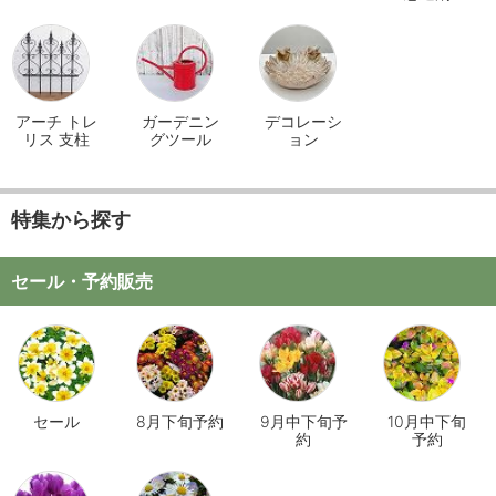
アーチ トレ
ガーデニン
デコレーシ
リス 支柱
グツール
ョン
特集から探す
セール・予約販売
セール
8月下旬予約
9月中下旬予
10月中下旬
約
予約