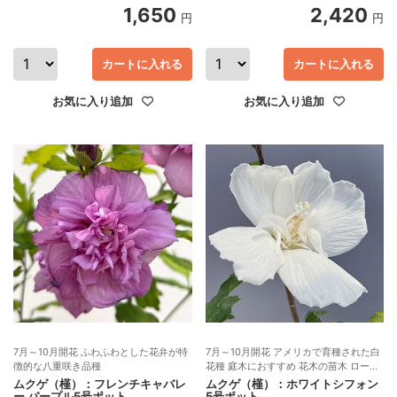
1,650
2,420
円
円
カートに入れる
カートに入れる
お気に入り追加
お気に入り追加
7月～10月開花 ふわふわとした花弁が特
7月～10月開花 アメリカで育種された白
徴的な八重咲き品種
花種 庭木におすすめ 花木の苗木 ローズ
オブシャロン
ムクゲ（槿）：フレンチキャバレ
ムクゲ（槿）：ホワイトシフォン
ー パープル5号ポット
5号ポット