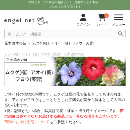
植物とガーデン用品の通販サイト【園芸ネット】本店
どなたでも購入頂けます
0
ログイン
カート
メニュー
花木 庭木の苗
ムクゲ(槿）アオイ（葵）フヨウ（芙蓉）
ムクゲ(槿）アオイ（葵）フヨウ（芙蓉）:花木 庭木の苗
アオイ科の植物の仲間です。ムクゲは夏の花で茶花としても使われま
す。アオイやフヨウはしっとりとした雰囲気が昔から庭木として人気の
高い花木です。
※特に記載がない場合、写真は開花・紅葉・成長時のイメージです。
苗
の画像は参考となりお届けする商品と若干異なる場合もございます。
苗類のお届け形態について
もご参照ください。