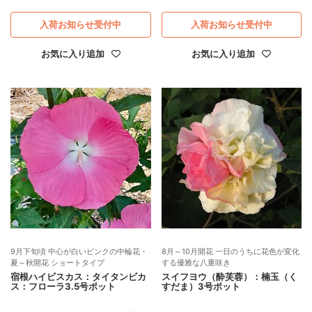
入荷お知らせ受付中
入荷お知らせ受付中
お気に入り追加
お気に入り追加
9月下旬頃 中心が白いピンクの中輪花・
8月～10月開花 一日のうちに花色が変化
夏～秋開花 ショートタイプ
する優雅な八重咲き
宿根ハイビスカス：タイタンビカ
スイフヨウ（酔芙蓉）：楠玉（く
ス：フローラ3.5号ポット
すだま）3号ポット