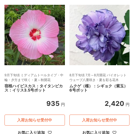
9月下旬頃 ミディアムトールタイプ・中
8月下旬頃 7月～8月開花 バイオレット
輪・夕方まで咲く・夏～秋開花
ウェーブ八重咲き・夏を彩る花木
宿根ハイビスカス：タイタンビカ
ムクゲ（槿）：シギョク（紫玉）
ス：イリス3.5号ポット
6号ポット
935
2,420
円
円
入荷お知らせ受付中
入荷お知らせ受付中
お気に入り追加
お気に入り追加