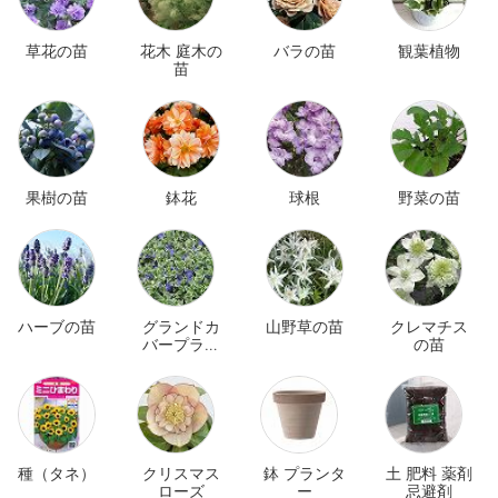
草花の苗
花木 庭木の
バラの苗
観葉植物
苗
果樹の苗
鉢花
球根
野菜の苗
ハーブの苗
グランドカ
山野草の苗
クレマチス
バープラン
の苗
ツ
種（タネ）
クリスマス
鉢 プランタ
土 肥料 薬剤
ローズ
ー
忌避剤