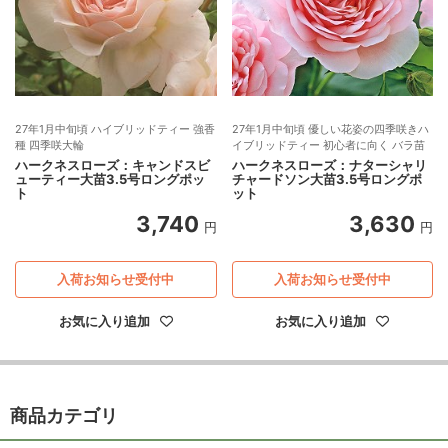
27年1月中旬頃 ハイブリッドティー 強香
27年1月中旬頃 優しい花姿の四季咲きハ
種 四季咲大輪
イブリッドティー 初心者に向く バラ苗
ハークネスローズ：キャンドスビ
ハークネスローズ：ナターシャリ
ューティー大苗3.5号ロングポッ
チャードソン大苗3.5号ロングポ
ト
ット
3,740
3,630
円
円
入荷お知らせ受付中
入荷お知らせ受付中
お気に入り追加
お気に入り追加
商品カテゴリ