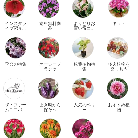
インスタラ
送料無料商
よりどりお
ギフト
イブ紹介商
品
買い得コー
品
ナー
季節の特集
オージープ
観葉植物特
多肉植物を
ランツ
集
楽しもう
ザ・ファー
まき時から
人気のベリ
おすすめ植
ムユニバー
探そう
ー
物
サル オンラ
イン