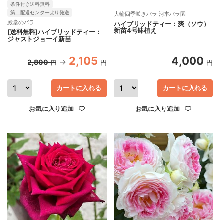
条件付き送料無料
第二配送センターより発送
大輪四季咲きバラ 河本バラ園
殿堂のバラ
ハイブリッドティー：爽（ソウ）
新苗4号鉢植え
[送料無料]ハイブリッドティー：
ジャストジョーイ新苗
2,105
4,000
2,800
円
円
円
カートに入れる
カートに入れる
お気に入り追加
お気に入り追加