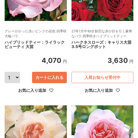
グレーがかった淡いピンクの花色 四季咲
27年1月中旬頃 鮮烈な赤が目を引く豪華
大輪バラ
なバラ 四季咲きハイブリッドティー
ハイブリッドティー：ライラック
ハークネスローズ：キャリス大苗
ビューティ 大苗
3.5号ロングポット
4,070
3,630
円
円
カートに入れる
入荷お知らせ受付中
お気に入り追加
お気に入り追加