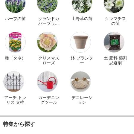
ハーブの苗
グランドカ
山野草の苗
クレマチス
バープラン
の苗
ツ
種（タネ）
クリスマス
鉢 プランタ
土 肥料 薬剤
ローズ
ー
忌避剤
アーチ トレ
ガーデニン
デコレーシ
リス 支柱
グツール
ョン
特集から探す