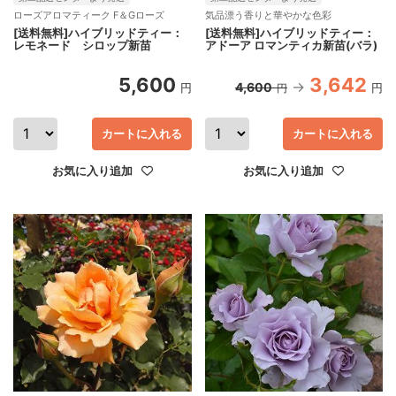
ローズアロマティーク F＆Gローズ
気品漂う香りと華やかな色彩
[送料無料]ハイブリッドティー：
[送料無料]ハイブリッドティー：
レモネード シロップ新苗
アドーア ロマンティカ新苗(バラ)
5,600
3,642
4,600
円
円
円
カートに入れる
カートに入れる
お気に入り追加
お気に入り追加