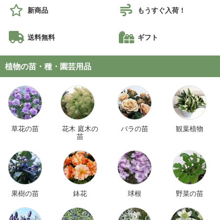
新商品
もうすぐ入荷！
送料無料
ギフト
植物の苗・種・園芸用品
草花の苗
花木 庭木の
バラの苗
観葉植物
苗
果樹の苗
鉢花
球根
野菜の苗