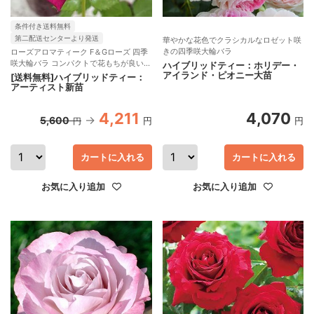
条件付き送料無料
第二配送センターより発送
華やかな花色でクラシカルなロゼット咲
きの四季咲大輪バラ
ローズアロマティーク F＆Gローズ 四季
咲大輪バラ コンパクトで花もちが良い香
ハイブリッドティー：ホリデー・
りのバラ
アイランド・ピオニー大苗
[送料無料]ハイブリッドティー：
アーティスト新苗
4,211
4,070
5,600
円
円
円
カートに入れる
カートに入れる
お気に入り追加
お気に入り追加