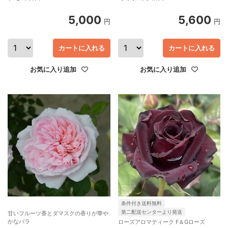
5,000
5,600
円
円
カートに入れる
カートに入れる
お気に入り追加
お気に入り追加
条件付き送料無料
第二配送センターより発送
甘いフルーツ香とダマスクの香りが華や
かなバラ
ローズアロマティーク F＆Gローズ