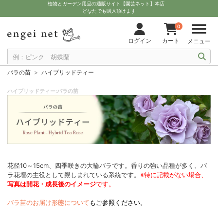
植物とガーデン用品の通販サイト【園芸ネット】本店
どなたでも購入頂けます
0
ログイン
カート
メニュー
バラの苗
ハイブリッドティー
ハイブリッドティー:バラの苗
花径10～15cm、四季咲きの大輪バラです。香りの強い品種が多く、バ
ラ花壇の主役として親しまれている系統です。
※特に記載がない場合、
写真は開花・成長後のイメージ
です。
バラ苗のお届け形態について
もご参照ください。