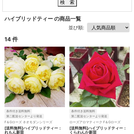
検 索
ハイブリッドティー の商品一覧
並び順:
14 件
条件付き送料無料
条件付き送料無料
第二配送センターより発送
第二配送センターより発送
F＆Gローズ ネオモダンシリーズ
ローズアロマティーク F＆Gローズ
[送料無料]ハイブリッドティー：
[送料無料]ハイブリッドティー：
れもん新苗
くらわんか新苗