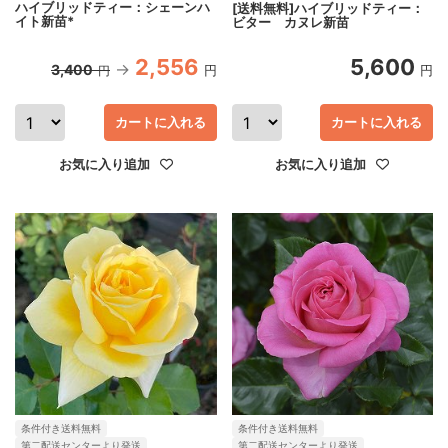
ハイブリッドティー：シェーンハ
[送料無料]ハイブリッドティー：
イト新苗*
ビター カヌレ新苗
2,556
5,600
3,400
円
円
円
カートに入れる
カートに入れる
お気に入り追加
お気に入り追加
条件付き送料無料
条件付き送料無料
第二配送センターより発送
第二配送センターより発送