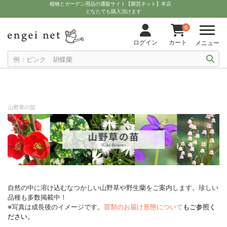
植物とガーデン用品の通販サイト【園芸ネット】本店
どなたでも購入頂けます
0
ログイン
カート
メニュー
山野草の苗
自然の中に溶け込むなつかしい山野草や野生蘭をご案内します。珍しい
品種も多数掲載中！
※写真は成長後のイメージです。
苗類のお届け形態について
もご参照く
ださい。