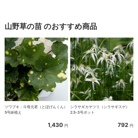
山野草の苗 のおすすめ商品
ツワブキ：斗母元君（とぼげんくん）
シラサギカヤツリ（シラサギスゲ）
5号鉢植え
2.5-3号ポット
1,430
792
円
円