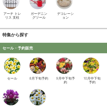
アーチ トレ
ガーデニン
デコレーシ
リス 支柱
グツール
ョン
特集から探す
セール・予約販売
セール
8月下旬予約
9月中下旬予
10月中下旬
約
予約