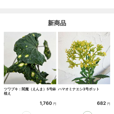
新商品
ツワブキ：閻魔（えんま）5号鉢
ハマオミナエシ3号ポット
植え
1,760
682
円
円