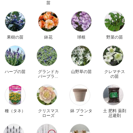
苗
果樹の苗
鉢花
球根
野菜の苗
ハーブの苗
グランドカ
山野草の苗
クレマチス
バープラン
の苗
ツ
種（タネ）
クリスマス
鉢 プランタ
土 肥料 薬剤
ローズ
ー
忌避剤