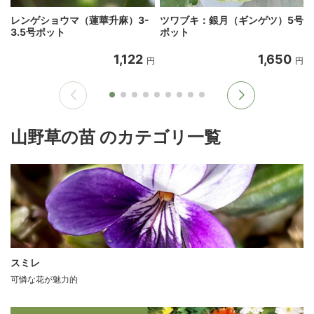
レンゲショウマ（蓮華升麻）3-
ツワブキ：銀月（ギンゲツ）5号
3.5号ポット
ポット
1,122
1,650
円
円
山野草の苗 のカテゴリ一覧
スミレ
可憐な花が魅力的