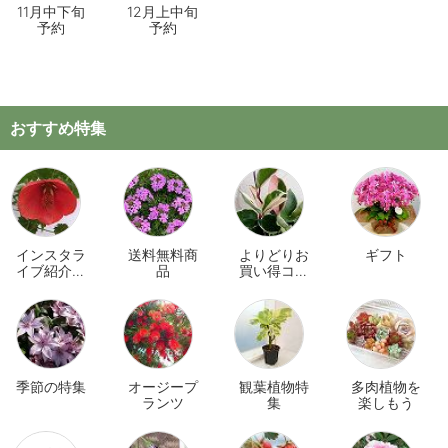
11月中下旬
12月上中旬
予約
予約
おすすめ特集
インスタラ
送料無料商
よりどりお
ギフト
イブ紹介商
品
買い得コー
品
ナー
季節の特集
オージープ
観葉植物特
多肉植物を
ランツ
集
楽しもう