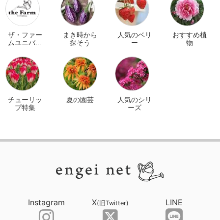
ザ・ファー
まき時から
人気のベリ
おすすめ植
ムユニバー
探そう
ー
物
サル オンラ
イン
チューリッ
夏の園芸
人気のシリ
プ特集
ーズ
Instagram
X
LINE
(旧Twitter)