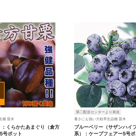
第二配送センターより発送
生種 苗木
暑さにも強い大粒早生品種 苗木
）：くらかたあまぐり（倉方
ブルーベリー（サザンハイ
5号ポット
系）：ケープフェアー5号ポ