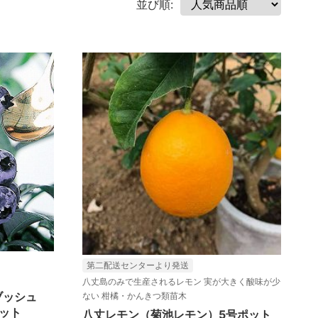
並び順:
第二配送センターより発送
八丈島のみで生産されるレモン 実が大きく酸味が少
ブッシュ
ない 柑橘・かんきつ類苗木
ット
八丈レモン（菊池レモン）5号ポット