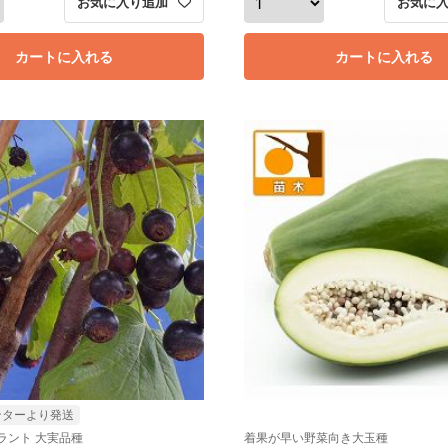
お気に入り追加
お気に
カートに入れる
カートに入れる
ンターより発送
ラント 大実品種
着果が早い野菜向き大玉種