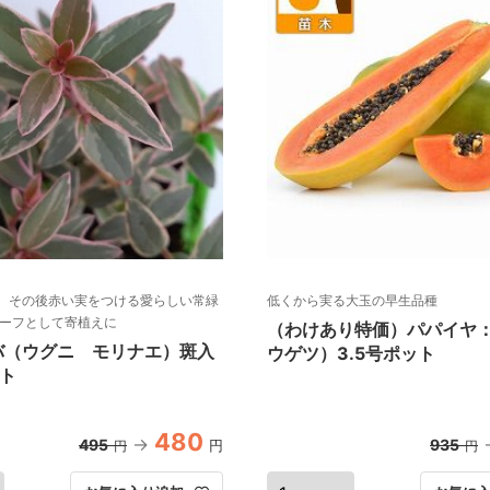
、その後赤い実をつける愛らしい常緑
低くから実る大玉の早生品種
リーフとして寄植えに
（わけあり特価）パパイヤ
バ（ウグニ モリナエ）斑入
ウゲツ）3.5号ポット
ト
480
495
935
円
円
円