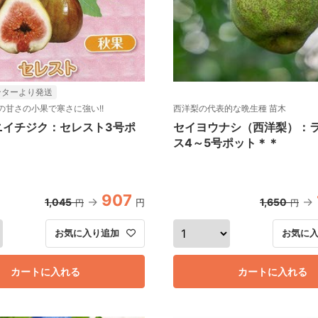
ンターより発送
の甘さの小果で寒さに強い!!
西洋梨の代表的な晩生種 苗木
ニイチジク：セレスト3号ポ
セイヨウナシ（西洋梨）：
ス4～5号ポット＊＊
907
1,045
1,650
円
円
円
お気に入り追加
お気に
カートに入れる
カートに入れる