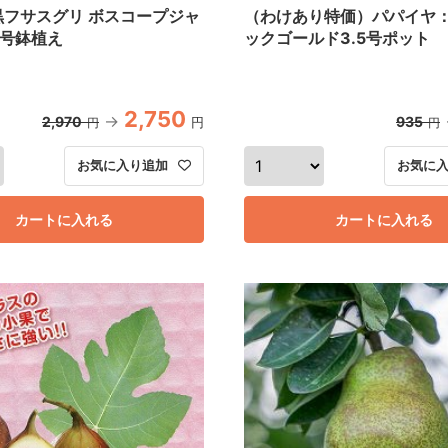
黒フサスグリ ボスコープジャ
（わけあり特価）パパイヤ
6号鉢植え
ックゴールド3.5号ポット
2,750
2,970
935
円
円
円
お気に入り追加
お気に
カートに入れる
カートに入れる