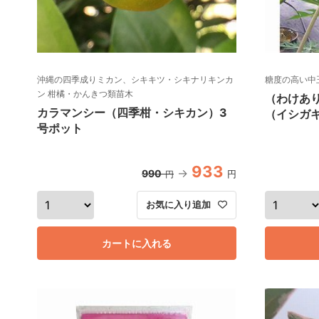
沖縄の四季成りミカン、シキキツ・シキナリキンカ
糖度の高い中
ン 柑橘・かんきつ類苗木
（わけあ
カラマンシー（四季柑・シキカン）3
（イシガキ
号ポット
933
990
円
円
お気に入り追加
カートに入れる