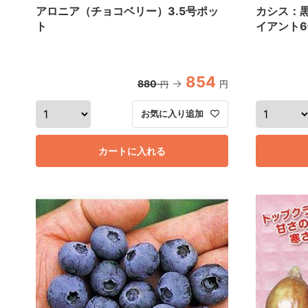
アロニア（チョコベリー）3.5号ポッ
カシス：
ト
イアント
854
880
円
円
お気に入り追加
カートに入れる