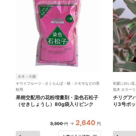
タネ・小袋
キウイフルーツ・さくらんぼ・桃・スモモなどの受
初夏に白い花
粉用
低木 カラー
果樹交配用の花粉増量剤・染色石松子
チリグア
（せきしょうし）80g袋入りピンク
り3号ポッ
2,640
3,300
円
円