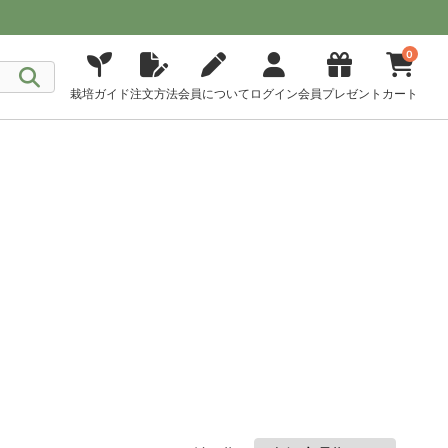
0
栽培ガイド
注文方法
会員について
ログイン
会員プレゼント
カート