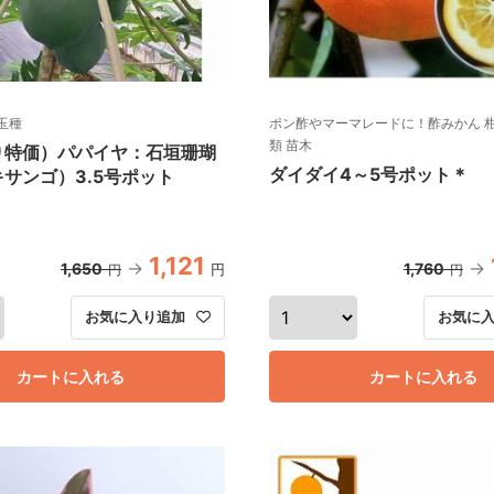
玉種
ポン酢やマーマレードに！酢みかん 
類 苗木
り特価）パパイヤ：石垣珊瑚
ダイダイ4～5号ポット＊
サンゴ）3.5号ポット
1,121
1,650
1,760
円
円
円
お気に入り追加
お気に
カートに入れる
カートに入れる