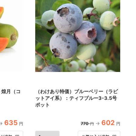
：煌月（コ
（わけあり特価）ブルーベリー（ラビ
ットアイ系）：ティフブルー3-3.5号
ポット
635
602
770
円
円
円