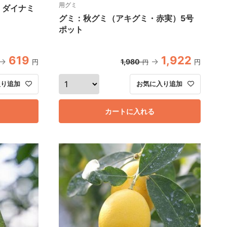
用グミ
：ダイナミ
グミ：秋グミ（アキグミ・赤実）5号
ポット
619
1,922
1,980
円
円
円
入り追加
お気に入り追加
カートに入れる