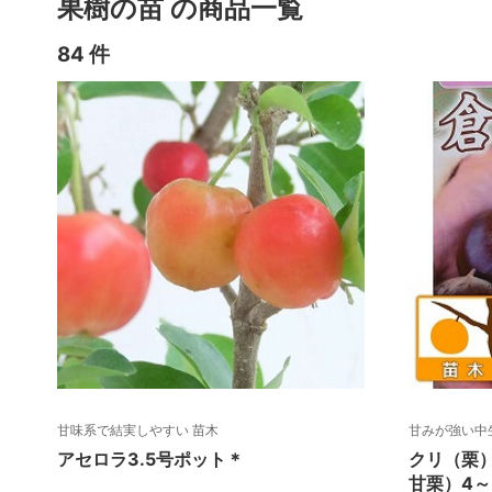
果樹の苗 の商品一覧
84 件
甘味系で結実しやすい 苗木
甘みが強い中
アセロラ3.5号ポット＊
クリ（栗
甘栗）4～