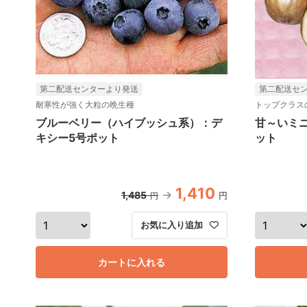
第二配送センターより発送
第二配送セ
耐寒性が強く大粒の晩生種
トップクラス
ブルーベリー（ハイブッシュ系）：デ
甘～いミ
キシー5号ポット
ット
1,410
1,485
円
円
お気に入り追加
カートに入れる