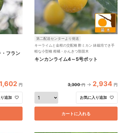
第二配送センターより発送
キーライムと金柑の交配種 酢ミカン 鉢栽培でき手
軽な小型種 柑橘・かんきつ類苗木
ラ・フラン
キンカンライム4～5号ポット
1,602
2,934
3,300
円
円
円
入り追加
お気に入り追加
カートに入れる