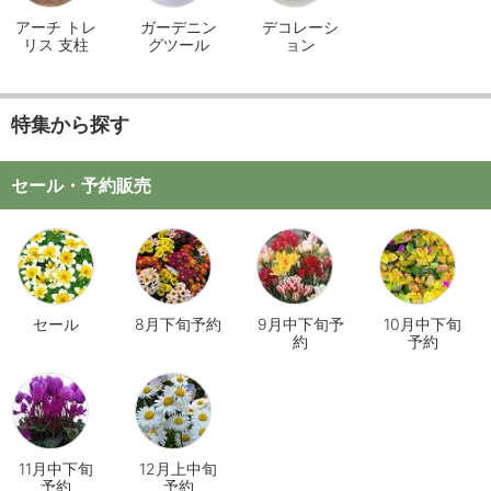
アーチ トレ
ガーデニン
デコレーシ
リス 支柱
グツール
ョン
特集から探す
セール・予約販売
セール
8月下旬予約
9月中下旬予
10月中下旬
約
予約
11月中下旬
12月上中旬
予約
予約