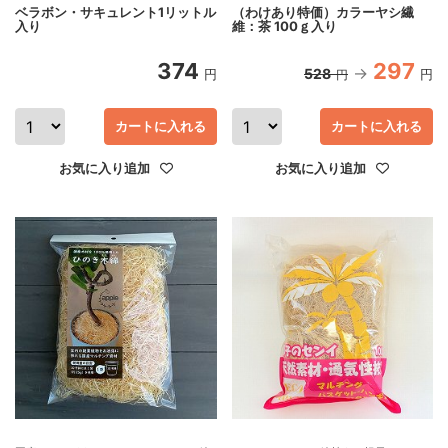
ベラボン・サキュレント1リットル
（わけあり特価）カラーヤシ繊
入り
維：茶 100ｇ入り
374
297
528
円
円
円
カートに入れる
カートに入れる
お気に入り追加
お気に入り追加