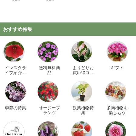
おすすめ特集
インスタラ
送料無料商
よりどりお
ギフト
イブ紹介商
品
買い得コー
品
ナー
季節の特集
オージープ
観葉植物特
多肉植物を
ランツ
集
楽しもう