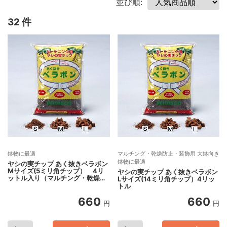
並び順:
32 件
鉢物に最適
マルチング・乾燥防止・装飾用 大鉢向き
鉢物に最適
ヤシの実チップ あく抜きベラボン
Mサイズ(5ミリ角チップ） 4リ
ヤシの実チップ あく抜きベラボン
ットル入り（マルチング・乾燥防
Lサイズ(14ミリ角チップ）4リッ
止・装飾用）
トル
660
660
円
円