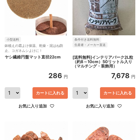
小型送料
条件付き送料無料
生産者・メーカー直送
鉢植えの霜よけ保温、乾燥・泥はね防
止、コガネムシよけに！
ヤシ繊維円盤マット直径22cm
[送料無料]インテリアバーク2L粒
（約8～10cm）50リットル入り
（マルチング・装飾用）
286
7,678
円
円
カートに入れる
カートに入れる
お気に入り追加
お気に入り追加