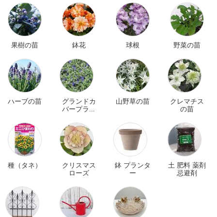
果樹の苗
鉢花
球根
野菜の苗
ハーブの苗
グランドカ
山野草の苗
クレマチス
バープラン
の苗
ツ
種（タネ）
クリスマス
鉢 プランタ
土 肥料 薬剤
ローズ
ー
忌避剤