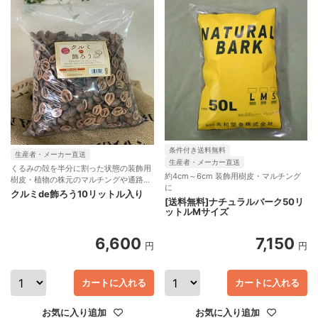
条件付き送料無料
生産者・メーカー直送
生産者・メーカー直送
くるみの殻を半分に割った状態の装飾用
約4cm～6cm 装飾用樹皮・マルチング
樹皮・植物の株元のマルチングや通路に
に
敷いて雑草避けに
クルミde飾ろう10リットル入り
[送料無料]ナチュラルバーク50リ
ットルMサイズ
6,600
7,150
円
円
カートに入れる
カートに入れる
お気に入り追加
お気に入り追加