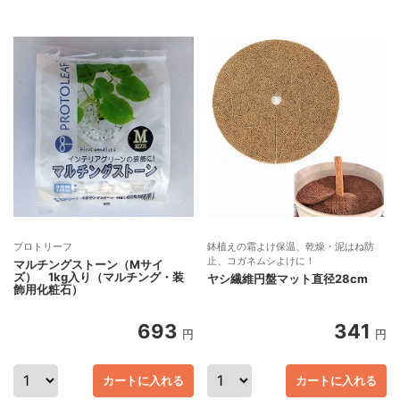
プロトリーフ
鉢植えの霜よけ保温、乾燥・泥はね防
止、コガネムシよけに！
マルチングストーン（Mサイ
ズ） 1kg入り（マルチング・装
ヤシ繊維円盤マット直径28cm
飾用化粧石）
693
341
円
円
カートに入れる
カートに入れる