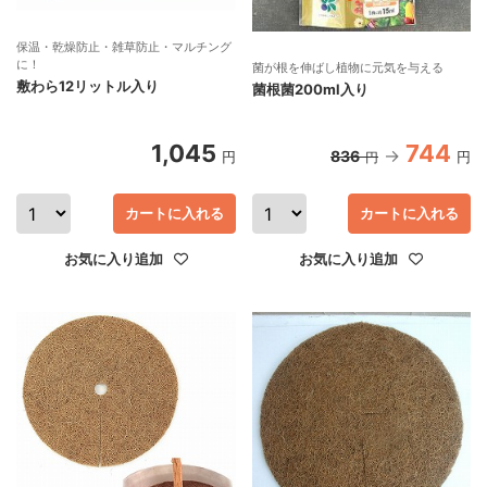
保温・乾燥防止・雑草防止・マルチング
に！
菌が根を伸ばし植物に元気を与える
敷わら12リットル入り
菌根菌200ml入り
1,045
744
836
円
円
円
カートに入れる
カートに入れる
お気に入り追加
お気に入り追加