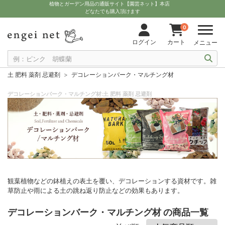
植物とガーデン用品の通販サイト【園芸ネット】本店
どなたでも購入頂けます
0
ログイン
カート
メニュー
土 肥料 薬剤 忌避剤
デコレーションバーク・マルチング材
デコレーションバーク・マルチング材:土 肥料 薬剤 忌避剤
観葉植物などの鉢植えの表土を覆い、デコレーションする資材です。雑
草防止や雨による土の跳ね返り防止などの効果もあります。
デコレーションバーク・マルチング材 の商品一覧