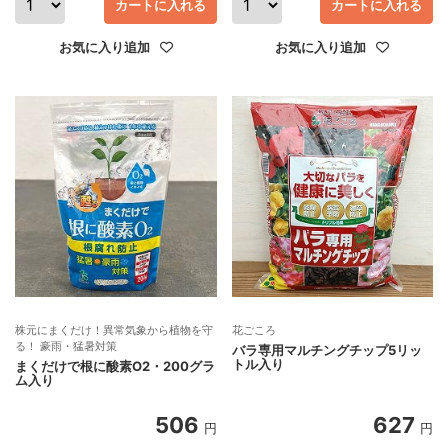
カートに入れる
カートに入れる
お気に入り追加
お気に入り追加
株元にまくだけ！異常気象から植物を守
花ごころ
る！ 豪雨・猛暑対策
バラ専用マルチングチップ5リッ
トル入り
まくだけで根に酸素O2・200グラ
ム入り
506
627
円
円