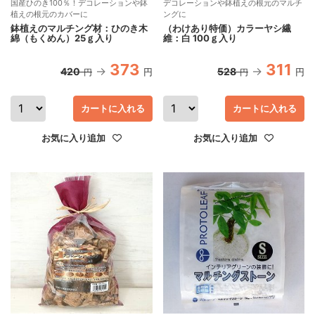
国産ひのき100％！デコレーションや鉢
デコレーションや鉢植えの根元のマルチ
植えの根元のカバーに
ングに
鉢植えのマルチング材：ひのき木
（わけあり特価）カラーヤシ繊
綿（もくめん）25ｇ入り
維：白 100ｇ入り
373
311
420
528
円
円
円
円
カートに入れる
カートに入れる
お気に入り追加
お気に入り追加