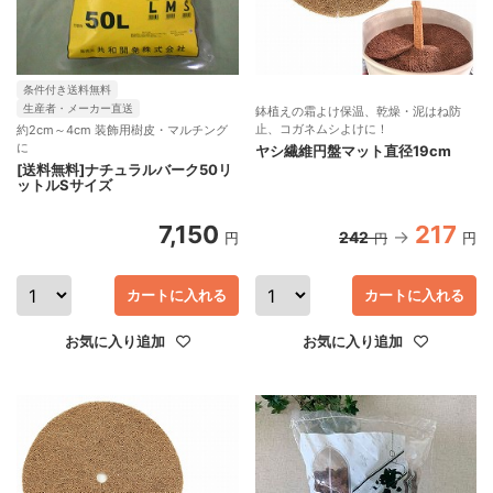
条件付き送料無料
生産者・メーカー直送
鉢植えの霜よけ保温、乾燥・泥はね防
止、コガネムシよけに！
約2cm～4cm 装飾用樹皮・マルチング
に
ヤシ繊維円盤マット直径19cm
[送料無料]ナチュラルバーク50リ
ットルSサイズ
7,150
217
242
円
円
円
カートに入れる
カートに入れる
お気に入り追加
お気に入り追加