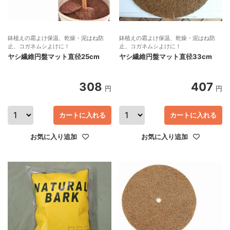
鉢植えの霜よけ保温、乾燥・泥はね防
鉢植えの霜よけ保温、乾燥・泥はね防
止、コガネムシよけに！
止、コガネムシよけに！
ヤシ繊維円盤マット直径25cm
ヤシ繊維円盤マット直径33cm
308
407
円
円
カートに入れる
カートに入れる
お気に入り追加
お気に入り追加