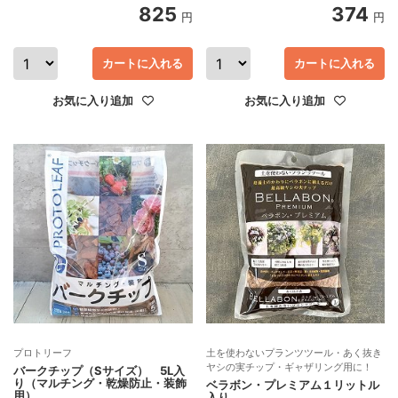
825
374
円
円
カートに入れる
カートに入れる
お気に入り追加
お気に入り追加
プロトリーフ
土を使わないプランツツール・あく抜き
ヤシの実チップ・ギャザリング用に！
バークチップ（Sサイズ） 5L入
り（マルチング・乾燥防止・装飾
ベラボン・プレミアム１リットル
用）
入り