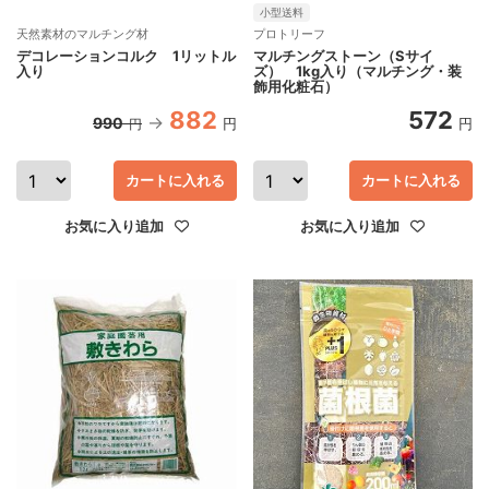
小型送料
天然素材のマルチング材
プロトリーフ
デコレーションコルク 1リットル
マルチングストーン（Sサイ
入り
ズ） 1kg入り（マルチング・装
飾用化粧石）
882
572
990
円
円
円
カートに入れる
カートに入れる
お気に入り追加
お気に入り追加