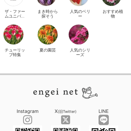
ザ・ファー
まき時から
人気のベリ
おすすめ植
ムユニバー
探そう
ー
物
サル オンラ
イン
チューリッ
夏の園芸
人気のシリ
プ特集
ーズ
Instagram
X
LINE
(旧Twitter)