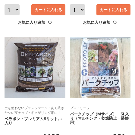
カートに入れる
カートに入れる
お気に入り追加
お気に入り追加
土を使わないプランツツール・あく抜き
プロトリーフ
ヤシの実チップ・ギャザリング用に！
バークチップ（Mサイズ） 5L入
り（マルチング・乾燥防止・装飾
ベラボン・プレミアム5リットル
用）
入り