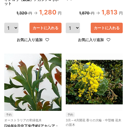
ット
1,280
1,813
1,320
1,870
円
円
円
円
カートに入れる
カートに入れる
お気に入り追加
お気に入り追加
予約
予約
オーストラリアの常緑低木
3月～4月開花 香りの大輪・中型種 花木
の苗木
[26年9月中下旬予約]アカシア：