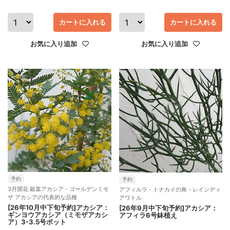
カートに入れる
カートに入れる
お気に入り追加
お気に入り追加
予約
予約
3月開花 銀葉アカシア・ゴールデンミモ
アフィルラ・トナカイの角・レインディ
ザ アカシアの代表的な品種
アワトル
[26年10月中下旬予約]アカシア：
[26年9月中下旬予約]アカシア：
ギンヨウアカシア（ミモザアカシ
アフィラ6号鉢植え
ア）3-3.5号ポット