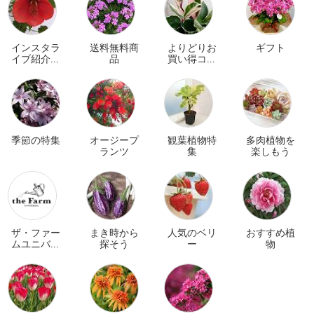
インスタラ
送料無料商
よりどりお
ギフト
イブ紹介商
品
買い得コー
品
ナー
季節の特集
オージープ
観葉植物特
多肉植物を
ランツ
集
楽しもう
ザ・ファー
まき時から
人気のベリ
おすすめ植
ムユニバー
探そう
ー
物
サル オンラ
イン