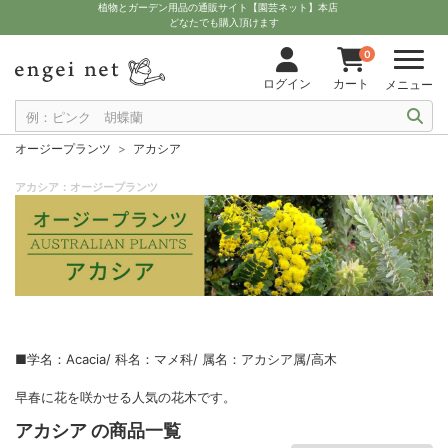
植物とガーデン用品の通販サイト【園芸ネット】本店
どなたでも購入頂けます
0
ログイン
カート
メニュー
オージープランツ
アカシア
アカシア：オージープランツ
■学名：Acacia/ 科名：マメ科/ 属名：アカシア属/高木
早春に花を咲かせる人気の花木です。
アカシア の商品一覧