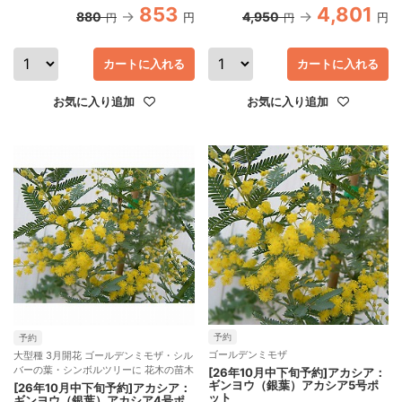
853
4,801
880
4,950
円
円
円
円
カートに入れる
カートに入れる
お気に入り追加
お気に入り追加
予約
予約
ゴールデンミモザ
大型種 3月開花 ゴールデンミモザ・シル
バーの葉・シンボルツリーに 花木の苗木
[26年10月中下旬予約]アカシア：
ギンヨウ（銀葉）アカシア5号ポ
[26年10月中下旬予約]アカシア：
ット
ギンヨウ（銀葉）アカシア4号ポ