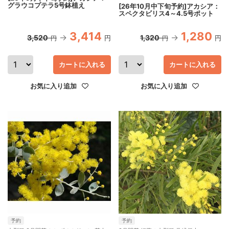
グラウコプテラ5号鉢植え
[26年10月中下旬予約]アカシア：
スペクタビリス4～4.5号ポット
3,414
1,280
3,520
1,320
円
円
円
円
カートに入れる
カートに入れる
お気に入り追加
お気に入り追加
予約
予約