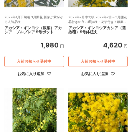
2027年1月下旬頃 3月開花 新芽が紫がか
2027年2月中旬頃 2027年2月～3月開花
る人気品種
花付きの良い選抜種・花芽付き！銀葉ア
カシア・ゴールデンミモザ 開花株
アカシア：ギンヨウ（銀葉）アカ
アカシア：ギンヨウアカシア（選
シア プルプレア 5号ポット
抜種）5号鉢植え
1,980
4,620
円
円
入荷お知らせ受付中
入荷お知らせ受付中
お気に入り追加
お気に入り追加