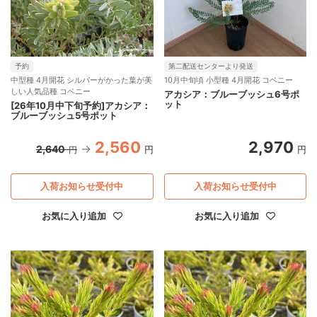
予約
第二配送センターより発送
中型種 4月開花 シルバーがかった葉が美
10月中旬頃 小型種 4月開花 コベニー
しい人気品種 コベニー
アカシア：ブルーブッシュ6号ポ
ット
[26年10月中下旬予約]アカシア：
ブルーブッシュ5号ポット
2,560
2,970
2,640
円
円
円
入荷お知らせ受付中
入荷お知らせ受付中
お気に入り追加
お気に入り追加