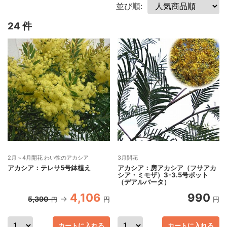
並び順:
24 件
2月～4月開花 わい性のアカシア
3月開花
アカシア：テレサ5号鉢植え
アカシア：房アカシア（フサアカ
シア・ミモザ）3-3.5号ポット
（デアルバータ）
4,106
990
5,390
円
円
円
カートに入れる
カートに入れる