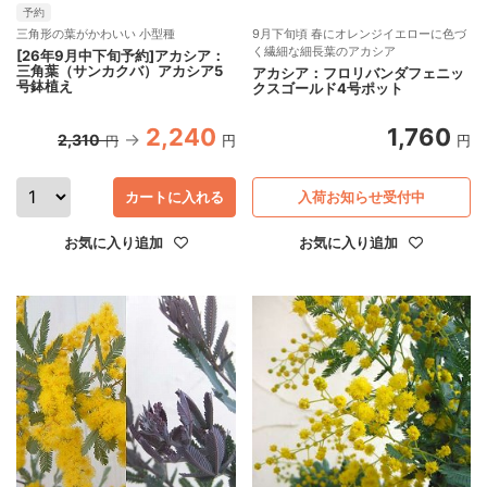
予約
三角形の葉がかわいい 小型種
9月下旬頃 春にオレンジイエローに色づ
く繊細な細長葉のアカシア
[26年9月中下旬予約]アカシア：
三角葉（サンカクバ）アカシア5
アカシア：フロリバンダフェニッ
号鉢植え
クスゴールド4号ポット
2,240
1,760
2,310
円
円
円
カートに入れる
入荷お知らせ受付中
お気に入り追加
お気に入り追加