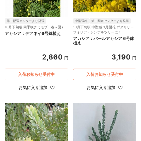
第二配送センターより発送
中型送料
第二配送センターより発送
10月下旬頃 四季咲きミモザ（春～夏）
10月下旬頃 中型種 3月開花 ポダリリー
フォリア・シンボルツリーに！
アカシア：デアネイ6号鉢植え
アカシア：パールアカシア 6号鉢
植え
2,860
3,190
円
円
入荷お知らせ受付中
入荷お知らせ受付中
お気に入り追加
お気に入り追加