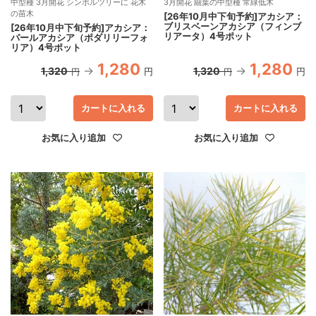
中型種 3月開花 シンボルツリーに 花木
3月開花 細葉の中型種 常緑低木
の苗木
[26年10月中下旬予約]アカシア：
ブリスベーンアカシア（フィンブ
[26年10月中下旬予約]アカシア：
リアータ）4号ポット
パールアカシア（ポダリリーフォ
リア）4号ポット
1,280
1,280
1,320
1,320
円
円
円
円
カートに入れる
カートに入れる
お気に入り追加
お気に入り追加