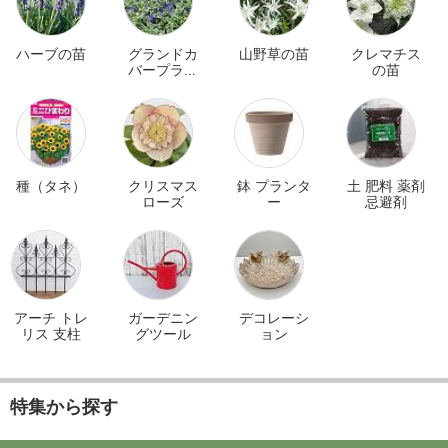
ハーブの苗
グランドカ
山野草の苗
クレマチス
バープラン
の苗
ツ
種（タネ）
クリスマス
鉢 プランタ
土 肥料 薬剤
ローズ
ー
忌避剤
アーチ トレ
ガーデニン
デコレーシ
リス 支柱
グツール
ョン
特集から探す