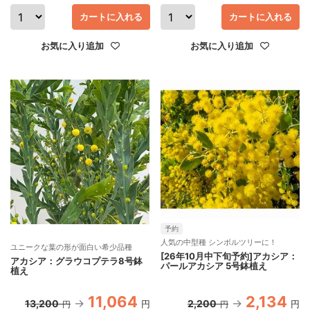
カートに入れる
カートに入れる
お気に入り追加
お気に入り追加
予約
人気の中型種 シンボルツリーに！
ユニークな葉の形が面白い希少品種
[26年10月中下旬予約]アカシア：
アカシア：グラウコプテラ8号鉢
パールアカシア 5号鉢植え
植え
11,064
2,134
13,200
2,200
円
円
円
円