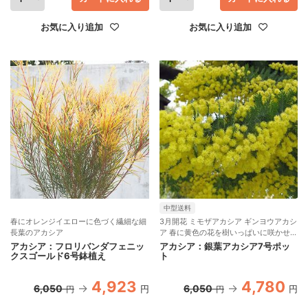
お気に入り追加
お気に入り追加
中型送料
春にオレンジイエローに色づく繊細な細
3月開花 ミモザアカシア ギンヨウアカシ
長葉のアカシア
ア 春に黄色の花を樹いっぱいに咲かせる
常緑樹
アカシア：フロリバンダフェニッ
アカシア：銀葉アカシア7号ポッ
クスゴールド6号鉢植え
ト
4,923
4,780
6,050
6,050
円
円
円
円