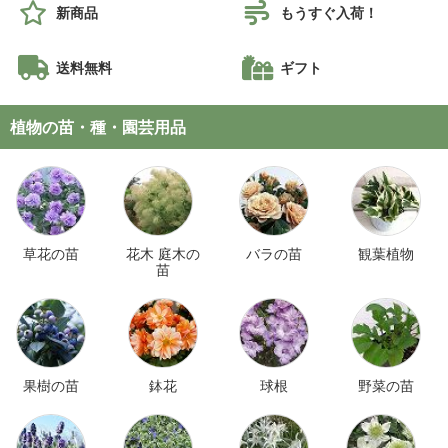
新商品
もうすぐ入荷！
送料無料
ギフト
植物の苗・種・園芸用品
草花の苗
花木 庭木の
バラの苗
観葉植物
苗
果樹の苗
鉢花
球根
野菜の苗