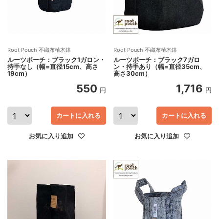
Root Pouch 不織布植木鉢
Root Pouch 不織布植木鉢
ルーツポーチ：ブラック1ガロン・
ルーツポーチ：ブラック7ガロ
持手なし（幅=直径15cm、高さ
ン・持手あり（幅=直径35cm、
19cm）
高さ30cm）
550
1,716
円
円
カートに入れる
カートに入れる
お気に入り追加
お気に入り追加