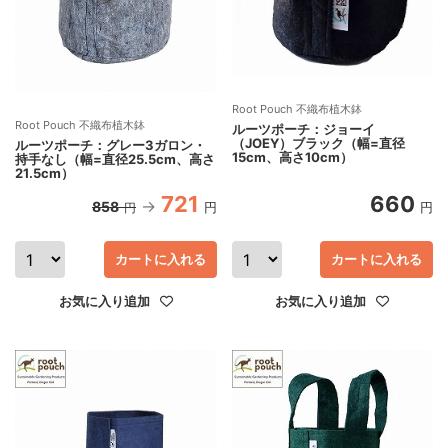
Root Pouch 不織布植木鉢
Root Pouch 不織布植木鉢
ルーツポーチ：ジョーイ
（JOEY）ブラック（幅=直径
ルーツポーチ：グレー3ガロン・
15cm、高さ10cm）
持手なし（幅=直径25.5cm、高さ
21.5cm）
721
660
858
円
円
円
カートに入れる
カートに入れる
お気に入り追加
お気に入り追加