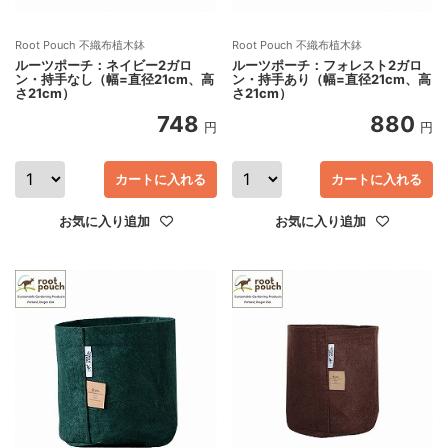
Root Pouch 不織布植木鉢
Root Pouch 不織布植木鉢
ルーツポーチ：ネイビー2ガロ
ルーツポーチ：フォレスト2ガロ
ン・持手なし（幅=直径21cm、高
ン・持手あり（幅=直径21cm、高
さ21cm）
さ21cm）
748
880
円
円
カートに入れる
カートに入れる
お気に入り追加
お気に入り追加