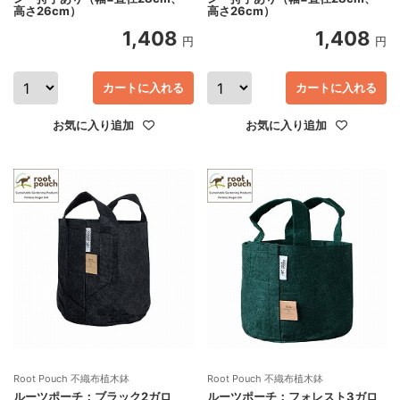
高さ26cm）
高さ26cm）
1,408
1,408
円
円
カートに入れる
カートに入れる
お気に入り追加
お気に入り追加
Root Pouch 不織布植木鉢
Root Pouch 不織布植木鉢
ルーツポーチ：ブラック2ガロ
ルーツポーチ：フォレスト3ガロ