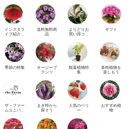
インスタラ
送料無料商
よりどりお
ギフト
イブ紹介商
品
買い得コー
品
ナー
季節の特集
オージープ
観葉植物特
多肉植物を
ランツ
集
楽しもう
ザ・ファー
まき時から
人気のベリ
おすすめ植
ムユニバー
探そう
ー
物
サル オンラ
イン