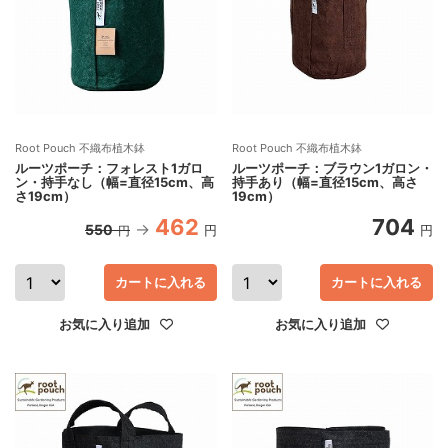
Root Pouch 不織布植木鉢
Root Pouch 不織布植木鉢
ルーツポーチ：フォレスト1ガロ
ルーツポーチ：ブラウン1ガロン・
ン・持手なし（幅=直径15cm、高
持手あり（幅=直径15cm、高さ
さ19cm）
19cm）
462
704
550
円
円
円
カートに入れる
カートに入れる
お気に入り追加
お気に入り追加