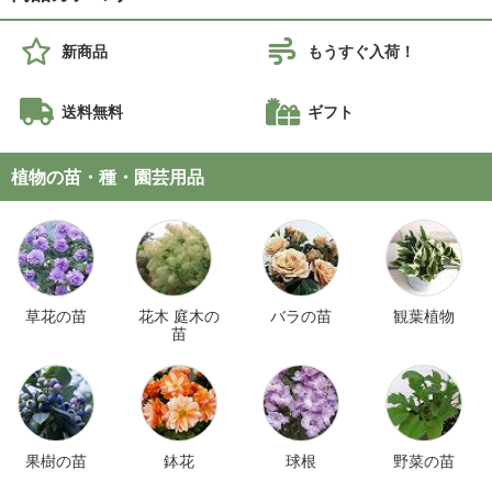
新商品
もうすぐ入荷！
送料無料
ギフト
植物の苗・種・園芸用品
草花の苗
花木 庭木の
バラの苗
観葉植物
苗
果樹の苗
鉢花
球根
野菜の苗