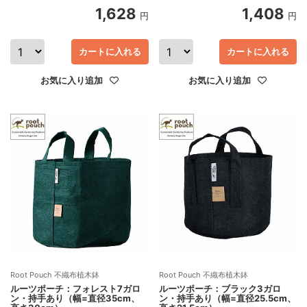
1,628
1,408
円
円
カートに入れる
カートに入れる
お気に入り追加
お気に入り追加
Root Pouch 不織布植木鉢
Root Pouch 不織布植木鉢
ルーツポーチ：フォレスト7ガロ
ルーツポーチ：ブラック3ガロ
ン・持手あり（幅=直径35cm、
ン・持手あり（幅=直径25.5cm、