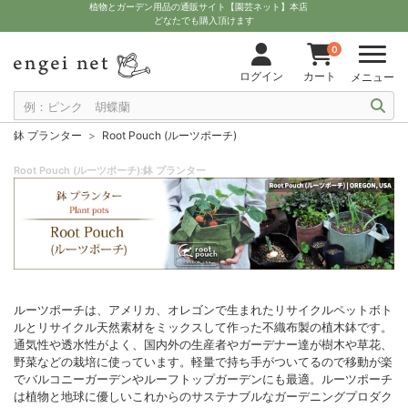
植物とガーデン用品の通販サイト【園芸ネット】本店
どなたでも購入頂けます
0
ログイン
カート
メニュー
鉢 プランター
Root Pouch (ルーツポーチ)
Root Pouch (ルーツポーチ):鉢 プランター
ルーツポーチは、アメリカ、オレゴンで生まれたリサイクルペットボト
ルとリサイクル天然素材をミックスして作った不織布製の植木鉢です。
通気性や透水性がよく、国内外の生産者やガーデナー達が樹木や草花、
野菜などの栽培に使っています。軽量で持ち手がついてるので移動が楽
でバルコニーガーデンやルーフトップガーデンにも最適。ルーツポーチ
は植物と地球に優しいこれからのサステナブルなガーデニングプロダク