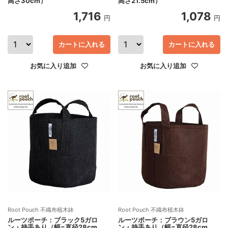
高さ30cm）
高さ21.5cm）
1,716
1,078
円
円
カートに入れる
カートに入れる
お気に入り追加
お気に入り追加
Root Pouch 不織布植木鉢
Root Pouch 不織布植木鉢
ルーツポーチ：ブラック5ガロ
ルーツポーチ：ブラウン5ガロ
ン・持手あり（幅=直径28cm、
ン・持手あり（幅=直径28cm、