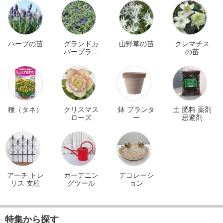
ハーブの苗
グランドカ
山野草の苗
クレマチス
バープラン
の苗
ツ
種（タネ）
クリスマス
鉢 プランタ
土 肥料 薬剤
ローズ
ー
忌避剤
アーチ トレ
ガーデニン
デコレーシ
リス 支柱
グツール
ョン
特集から探す