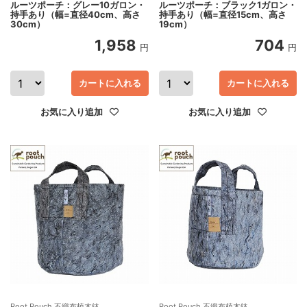
ルーツポーチ：グレー10ガロン・
ルーツポーチ：ブラック1ガロン・
持手あり（幅=直径40cm、高さ
持手あり（幅=直径15cm、高さ
30cm）
19cm）
1,958
704
円
円
カートに入れる
カートに入れる
お気に入り追加
お気に入り追加
Root Pouch 不織布植木鉢
Root Pouch 不織布植木鉢