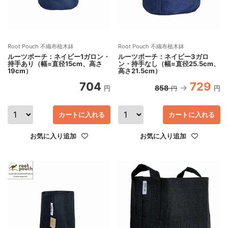
Root Pouch 不織布植木鉢
Root Pouch 不織布植木鉢
ルーツポーチ：ネイビー1ガロン・
ルーツポーチ：ネイビー3ガロ
持手あり（幅=直径15cm、高さ
ン・持手なし（幅=直径25.5cm、
19cm）
高さ21.5cm）
704
729
858
円
円
円
カートに入れる
カートに入れる
お気に入り追加
お気に入り追加