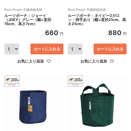
Root Pouch 不織布植木鉢
Root Pouch 不織布植木鉢
ルーツポーチ：ジョーイ
ルーツポーチ：ネイビー2ガロ
（JOEY）グレー（幅=直径
ン・持手あり（幅=直径21cm、高
15cm、高さ7cm）
さ21cm）
660
880
円
円
カートに入れる
カートに入れる
お気に入り追加
お気に入り追加