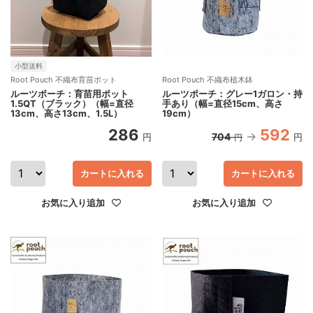
小型送料
Root Pouch 不織布育苗ポット
Root Pouch 不織布植木鉢
ルーツポーチ：育苗用ポット
ルーツポーチ：グレー1ガロン・持
1.5QT（ブラック）（幅=直径
手あり（幅=直径15cm、高さ
13cm、高さ13cm、1.5L）
19cm）
286
592
704
円
円
円
カートに入れる
カートに入れる
お気に入り追加
お気に入り追加