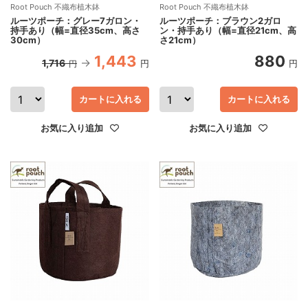
Root Pouch 不織布植木鉢
Root Pouch 不織布植木鉢
ルーツポーチ：グレー7ガロン・
ルーツポーチ：ブラウン2ガロ
持手あり（幅=直径35cm、高さ
ン・持手あり（幅=直径21cm、高
30cm）
さ21cm）
1,443
880
1,716
円
円
円
カートに入れる
カートに入れる
お気に入り追加
お気に入り追加