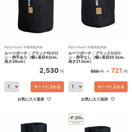
Root Pouch 不織布植木鉢
Root Pouch 不織布植木鉢
ルーツポーチ：ブラック15ガロ
ルーツポーチ：ブラック3ガロ
ン・持手あり（幅=直径43cm、
ン・持手なし（幅=直径25.5cm、
高さ38cm）
高さ21.5cm）
2,530
721
858
円
円
円
カートに入れる
カートに入れる
お気に入り追加
お気に入り追加