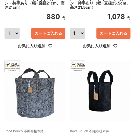
ン・持手あり（幅=直径21cm、高
ン・持手あり（幅=直径25.5cm、
さ21cm）
高さ21.5cm）
880
1,078
円
円
カートに入れる
カートに入れる
お気に入り追加
お気に入り追加
Root Pouch 不織布植木鉢
Root Pouch 不織布植木鉢