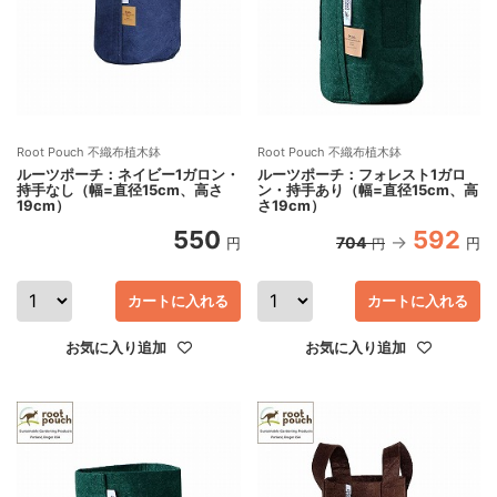
Root Pouch 不織布植木鉢
Root Pouch 不織布植木鉢
ルーツポーチ：ネイビー1ガロン・
ルーツポーチ：フォレスト1ガロ
持手なし（幅=直径15cm、高さ
ン・持手あり（幅=直径15cm、高
19cm）
さ19cm）
550
592
704
円
円
円
カートに入れる
カートに入れる
お気に入り追加
お気に入り追加