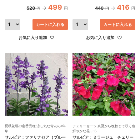
499
416
528
440
円
円
円
円
カートに入れる
カートに入れる
お気に入り追加
お気に入り追加
夏秋花壇の定番品種 涼し気な青花の1年
チェリーセージ 真夏から晩秋まで咲く色
草
鮮やかな花 JFS
サルビア：ファリナセア（ブルー
サルビア：ミラージュ チェリー