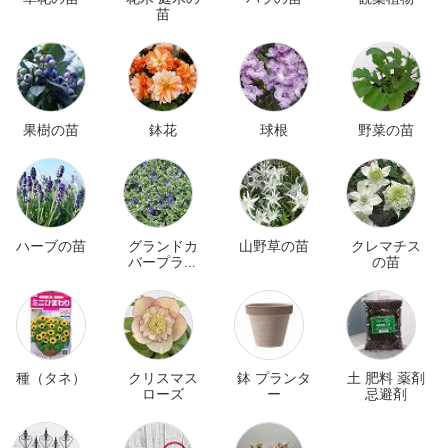
苗
果樹の苗
鉢花
球根
野菜の苗
ハーブの苗
グランドカ
山野草の苗
クレマチス
バープラン
の苗
ツ
種（タネ）
クリスマス
鉢 プランタ
土 肥料 薬剤
ローズ
ー
忌避剤