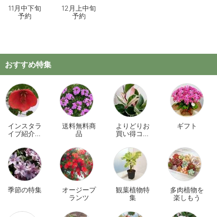
11月中下旬
12月上中旬
予約
予約
おすすめ特集
インスタラ
送料無料商
よりどりお
ギフト
イブ紹介商
品
買い得コー
品
ナー
季節の特集
オージープ
観葉植物特
多肉植物を
ランツ
集
楽しもう