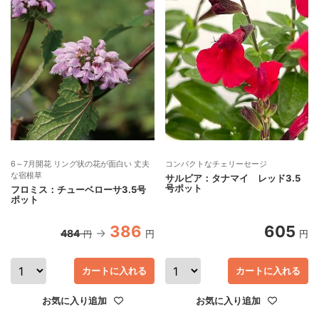
6～7月開花 リング状の花が面白い 丈夫
コンパクトなチェリーセージ
な宿根草
サルビア：タナマイ レッド3.5
号ポット
フロミス：チューベローサ3.5号
ポット
386
605
484
円
円
円
カートに入れる
カートに入れる
お気に入り追加
お気に入り追加