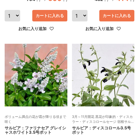
カートに入れる
カートに入れる
お気に入り追加
お気に入り追加
ボリューム満点の花が霜が降りる頃まで
3月～11月開花 黒花が印象的・ディスカ
咲く
ラー・ディスコロールセージ 宿根サルビ
ア
サルビア：ファリナセア グレイシ
サルビア：ディスコロール3.5号
ャスホワイト3.5号ポット
ポット