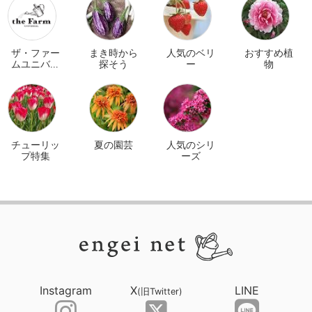
ザ・ファー
まき時から
人気のベリ
おすすめ植
ムユニバー
探そう
ー
物
サル オンラ
イン
チューリッ
夏の園芸
人気のシリ
プ特集
ーズ
Instagram
X
LINE
(旧Twitter)