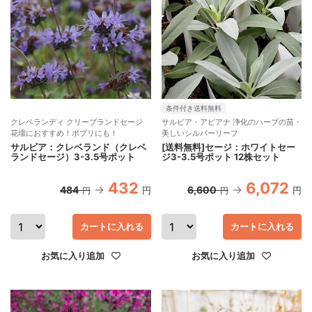
条件付き送料無料
クレベランディ クリーブランドセージ
サルビア・アピアナ 浄化のハーブの苗・
花壇におすすめ！ポプリにも！
美しいシルバーリーフ
サルビア：クレベランド（クレベ
[送料無料]セージ：ホワイトセー
ランドセージ）3-3.5号ポット
ジ3-3.5号ポット 12株セット
432
6,072
484
6,600
円
円
円
円
カートに入れる
カートに入れる
お気に入り追加
お気に入り追加