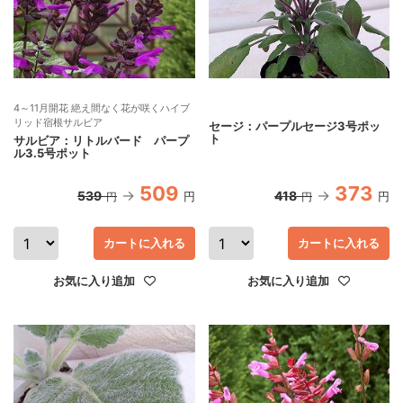
4～11月開花 絶え間なく花が咲くハイブ
リッド宿根サルビア
セージ：パープルセージ3号ポッ
ト
サルビア：リトルバード パープ
ル3.5号ポット
509
373
539
418
円
円
円
円
カートに入れる
カートに入れる
お気に入り追加
お気に入り追加