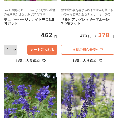
6～11月開花 ビロードのような深い紫色
濃青紫の花を春から秋まで咲かせ葉にさ
の花を咲かせるサルビア 宿根草
わやかな香りがあるチェリーセージの仲
間
チェリーセージ：ナイトモス3.5
サルビア：グレッギーブルー3-
号ポット
3.5号ポット
462
378
473
円
円
円
カートに入れる
入荷お知らせ受付中
お気に入り追加
お気に入り追加