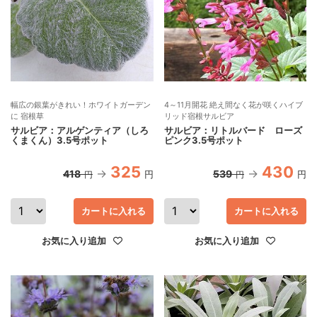
幅広の銀葉がきれい！ホワイトガーデン
4～11月開花 絶え間なく花が咲くハイブ
に 宿根草
リッド宿根サルビア
サルビア：アルゲンティア（しろ
サルビア：リトルバード ローズ
くまくん）3.5号ポット
ピンク3.5号ポット
325
430
418
539
円
円
円
円
カートに入れる
カートに入れる
お気に入り追加
お気に入り追加