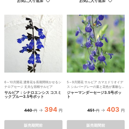
お気に入り追加
お気に入り追加
6～10月開花 濃青花を長期間咲かせるシ
5～9月開花 サルビア カマエドリオイデ
ナロアセージ 丈夫な宿根サルビア
ス シルバーグレーの葉と花色が素敵な宿
根草
サルビア：シナロエンシス コスミ
ジャーマンダーセージ3.5号ポッ
ックブルー3.5号ポット
ト
394
403
440
451
円
円
円
円
販売期間前
販売期間前