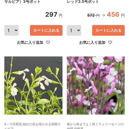
サルビア）3号ポット
レッド3.5号ポット
297
456
572
円
円
円
カートに入れる
カートに入れる
お気に入り追加
お気に入り追加
6～11月開花 純白の花を咲かせる宿根サ
春から秋までよく咲くチェリーセージの
ルビア
仲間 宿根草