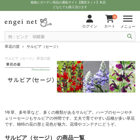
植物とガーデン用品の通販サイト【園芸ネット】本店
どなたでも購入頂けます
0
ログイン
カート
メニュー
草花の苗
サルビア（セージ）
サルビア（セージ）:草花の苗
1年草、多年草など、多くの種類があるサルビア。ハーブのセージやチ
ェリーセージもサルビアの仲間です。丈夫で育てやすい品種が多い草花
です。独特の花の形と花色が魅力。花壇やコンテナにどうぞ。
サルビア（セージ） の商品一覧