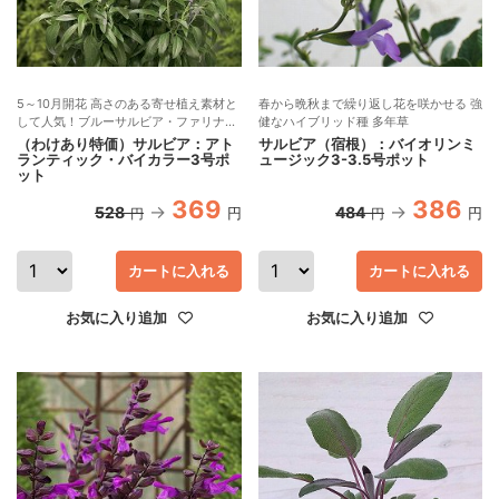
5～10月開花 高さのある寄せ植え素材と
春から晩秋まで繰り返し花を咲かせる 強
して人気！ブルーサルビア・ファリナセ
健なハイブリッド種 多年草
ア
（わけあり特価）サルビア：アト
サルビア（宿根）：バイオリンミ
ランティック・バイカラー3号ポ
ュージック3-3.5号ポット
ット
369
386
528
484
円
円
円
円
カートに入れる
カートに入れる
お気に入り追加
お気に入り追加