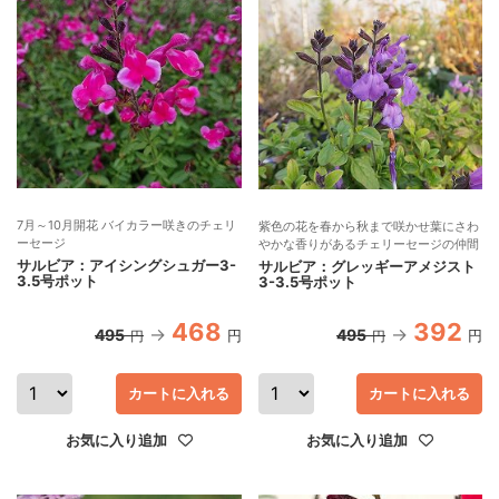
7月～10月開花 バイカラー咲きのチェリ
紫色の花を春から秋まで咲かせ葉にさわ
ーセージ
やかな香りがあるチェリーセージの仲間
サルビア：アイシングシュガー3-
サルビア：グレッギーアメジスト
3.5号ポット
3-3.5号ポット
468
392
495
495
円
円
円
円
カートに入れる
カートに入れる
お気に入り追加
お気に入り追加