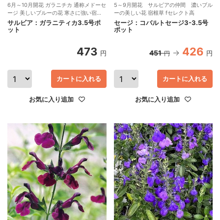
6月～10月開花 ガラニチカ 通称メドーセ
5～9月開花 サルビアの仲間 濃いブル
ージ 美しいブルーの花 寒さに強い宿根
ーの美しい花 宿根草 fセレクト高
サルビア 宿根草
サルビア：ガラニティカ3.5号ポ
セージ：コバルトセージ3-3.5号
ット
ポット
473
426
451
円
円
円
カートに入れる
カートに入れる
お気に入り追加
お気に入り追加