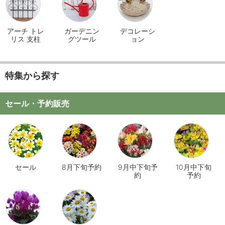
アーチ トレ
ガーデニン
デコレーシ
リス 支柱
グツール
ョン
特集から探す
セール・予約販売
セール
8月下旬予約
9月中下旬予
10月中下旬
約
予約