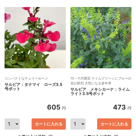
コンパクトなチェリーセージ
10～11月開花 ライムグリーンにブルーの
花が鮮烈 大型になる多年草
サルビア：タナマイ ローズ3.5
号ポット
サルビア メキシカーナ：ライム
ライト3.5号ポット
605
473
円
円
カートに入れる
カートに入れる