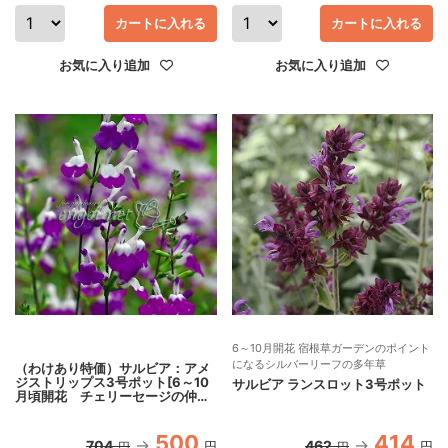
カートに入れる
カートに入れる
お気に入り追加
お気に入り追加
6～10月開花 宿根草ガーデンのポイント
になるシルバーリーフの多年草
（わけあり特価）サルビア：アメ
ジストリップス3号ポット[6～10
サルビア ランスロット3号ポット
月頃開花 チェリーセージの仲
間 色鮮やかな紫と白のバイカラ
ー]
500
414
704
462
円
円
円
円