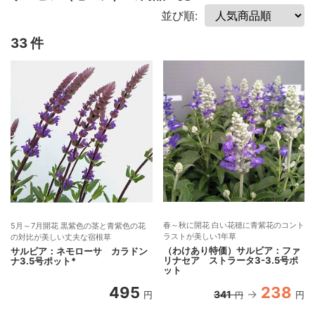
並び順:
33 件
春～秋に開花 白い花穂に青紫花のコント
5月～7月開花 黒紫色の茎と青紫色の花
ラストが美しい1年草
の対比が美しい丈夫な宿根草
（わけあり特価）サルビア：ファ
サルビア：ネモローサ カラドン
リナセア ストラータ3-3.5号ポ
ナ3.5号ポット*
ット
495
238
341
円
円
円