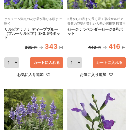
ボリューム満点の花が霜が降りる頃まで
5月から11月まで長く咲く宿根サルビア
咲く
青紫の花穂が美しい大型の宿根草 観賞用
サルビア：ナナ ディープブルー
セージ：ラベンダーセージ3号ポ
（ブルーサルビア）3-3.5号ポッ
ット
ト
343
416
363
440
円
円
円
円
カートに入れる
カートに入れる
お気に入り追加
お気に入り追加