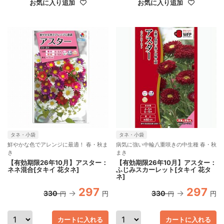
お気に入り追加
お気に入り追加
タネ・小袋
タネ・小袋
鮮やかな色でアレンジに最適！ 春・秋ま
病気に強い中輪八重咲きの中生種 春・秋
き
まき
【有効期限26年10月】アスター：
【有効期限26年10月】アスター：
ネネ混合[タキイ 花タネ]
ふじみスカーレット[タキイ 花タ
ネ]
297
297
330
330
円
円
円
円
カートに入れる
カートに入れる