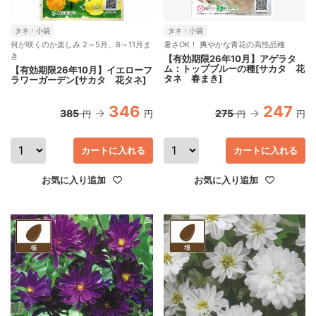
タネ・小袋
タネ・小袋
何が咲くのか楽しみ 2～5月、8～11月ま
暑さOK！ 爽やかな青花の高性品種
き
【有効期限26年10月】アゲラタ
ム：トップブルーの種[サカタ 花
【有効期限26年10月】イエローフ
タネ 春まき]
ラワーガーデン[サカタ 花タネ]
346
247
385
275
円
円
円
円
カートに入れる
カートに入れる
お気に入り追加
お気に入り追加