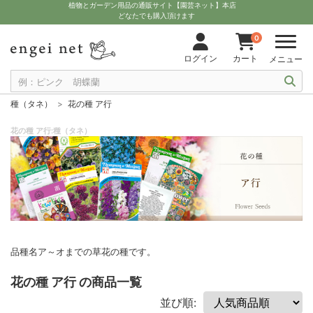
植物とガーデン用品の通販サイト【園芸ネット】本店
どなたでも購入頂けます
0
ログイン
カート
メニュー
種（タネ）
花の種 ア行
花の種 ア行:種（タネ）
品種名ア～オまでの草花の種です。
花の種 ア行 の商品一覧
並び順: