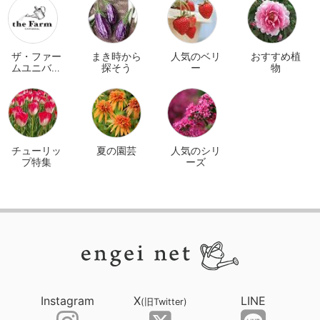
ザ・ファー
まき時から
人気のベリ
おすすめ植
ムユニバー
探そう
ー
物
サル オンラ
イン
チューリッ
夏の園芸
人気のシリ
プ特集
ーズ
Instagram
X
LINE
(旧Twitter)