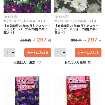
タネ・小袋
タネ・小袋
立ち枯れ病につよい品種 春・秋まき
立ち枯れ病につよい品種 春・秋まき
【有効期限26年10月】アスター：
【有効期限26年10月】アスター：
トゥモローパープルの種[タキイ
トゥモローホワイトの種[タキイ
花タネ]
花タネ]
297
297
330
330
円
円
円
円
カートに入れる
カートに入れる
お気に入り追加
お気に入り追加