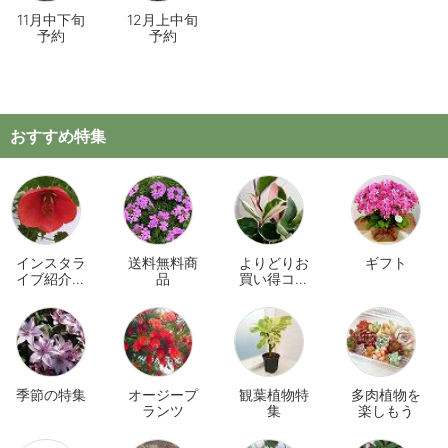
11月中下旬
12月上中旬
予約
予約
おすすめ特集
インスタラ
送料無料商
よりどりお
ギフト
イブ紹介商
品
買い得コー
品
ナー
季節の特集
オージープ
観葉植物特
多肉植物を
ランツ
集
楽しもう