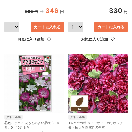
346
330
385
円
円
円
カートに入れる
カートに入れる
お気に入り追加
お気に入り追加
タネ・小袋
タネ・小袋
花色ミックス 花もちのよい品種 3～4
T＆M社の種 タチアオイ・ホリホック
月、9～10月まき
春・秋まき 耐寒性多年草