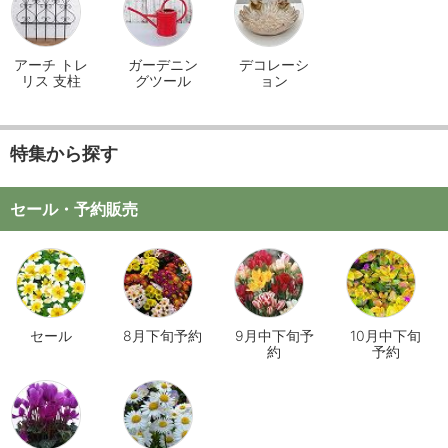
アーチ トレ
ガーデニン
デコレーシ
リス 支柱
グツール
ョン
特集から探す
セール・予約販売
セール
8月下旬予約
9月中下旬予
10月中下旬
約
予約