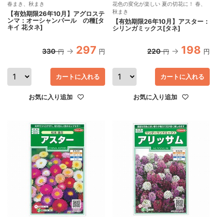
春まき、秋まき
花色の変化が楽しい 夏の切花に！ 春、
秋まき
【有効期限26年10月】アグロステ
ンマ：オーシャンパール の種[タ
【有効期限26年10月】アスター：
キイ 花タネ]
シリンガミックス[タネ]
297
198
330
220
円
円
円
円
カートに入れる
カートに入れる
お気に入り追加
お気に入り追加