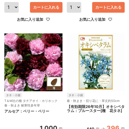
カートに入れる
カートに入れる
お気に入り追加
お気に入り追加
タネ・小袋
タネ・小袋
T＆M社の種 タチアオイ・ホリホック
春・秋まき・切り花に・草丈約50cm
春・秋まき 耐寒性多年草
【有効期限26年10月】オキシペタ
ラム：ブルースター[種 花タネ]
アルセア：ベリー・ベリー
1,000
396
440