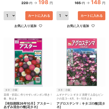
198
148
220
165
円
円
円
円
カートに入れる
カートに入れる
お気に入り追加
お気に入り追加
タネ・小袋
タネ・小袋
花壇・切花に 作りやすいポンポン咲き！
ムギナデシコ ギタゴ 清楚で上品なピン
春、秋まき
クの花 3～4月、9～10月まき
【有効期限26年10月】アスター：
アグロステンマ：キタゴの種[花タ
あずみ混合の種[花タネ]
ネ]