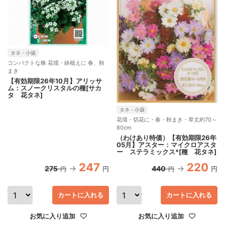
タネ・小袋
コンパクトな株 花壇・鉢植えに 春、秋
まき
【有効期限26年10月】アリッサ
ム：スノークリスタルの種[サカ
タ 花タネ]
タネ・小袋
花壇・切花に・春・秋まき・草丈約70～
80cm
（わけあり特価）【有効期限26年
05月】アスター：マイクロアスタ
ー ステラミックス*[種 花タネ]
247
220
275
440
円
円
円
円
カートに入れる
カートに入れる
お気に入り追加
お気に入り追加