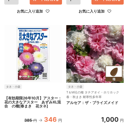
お気に入り追加
お気に入り追加
タネ・小袋
タネ・小袋
T＆M社の種 タチアオイ・ホリホック
春・秋まき 耐寒性多年草
【有効期限26年10月】アスター：
花の大きなアスター あずみXL混
アルセア：ザ・ブライズメイド
合 の種[春まき 花タネ]
346
1,000
385
円
円
円