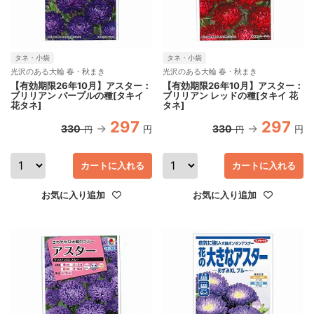
タネ・小袋
タネ・小袋
光沢のある大輪 春・秋まき
光沢のある大輪 春・秋まき
【有効期限26年10月】アスター：
【有効期限26年10月】アスター：
ブリリアン パープルの種[タキイ
ブリリアン レッドの種[タキイ 花
花タネ]
タネ]
297
297
330
330
円
円
円
円
カートに入れる
カートに入れる
お気に入り追加
お気に入り追加