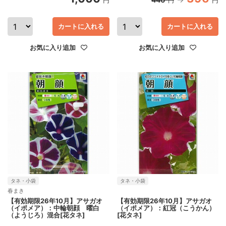
円
円
円
カートに入れる
カートに入れる
お気に入り追加
お気に入り追加
タネ・小袋
タネ・小袋
春まき
【有効期限26年10月】アサガオ
【有効期限26年10月】アサガオ
（イポメア）：中輪朝顔 曜白
（イポメア）：紅冠（こうかん）
（ようじろ）混合[花タネ]
[花タネ]