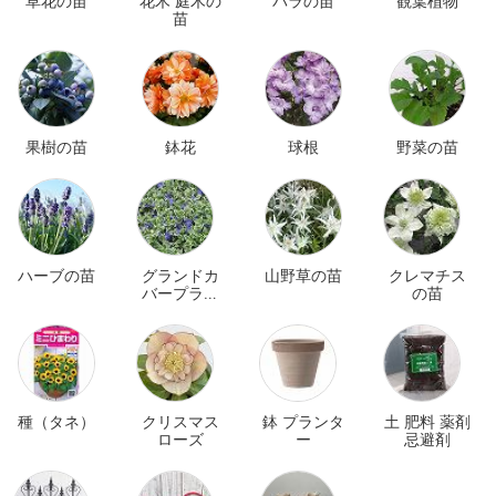
草花の苗
花木 庭木の
バラの苗
観葉植物
苗
果樹の苗
鉢花
球根
野菜の苗
ハーブの苗
グランドカ
山野草の苗
クレマチス
バープラン
の苗
ツ
種（タネ）
クリスマス
鉢 プランタ
土 肥料 薬剤
ローズ
ー
忌避剤