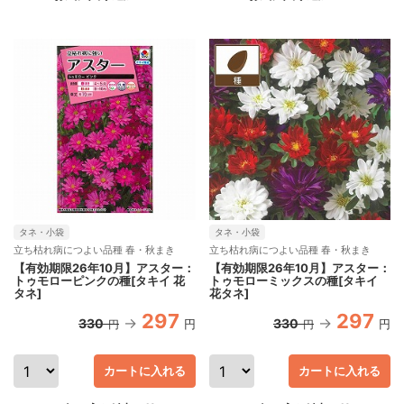
タネ・小袋
タネ・小袋
立ち枯れ病につよい品種 春・秋まき
立ち枯れ病につよい品種 春・秋まき
【有効期限26年10月】アスター：
【有効期限26年10月】アスター：
トゥモローピンクの種[タキイ 花
トゥモローミックスの種[タキイ
タネ]
花タネ]
297
297
330
330
円
円
円
円
カートに入れる
カートに入れる