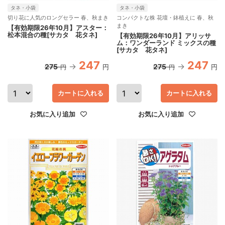
タネ・小袋
タネ・小袋
切り花に人気のロングセラー 春、秋まき
コンパクトな株 花壇・鉢植えに 春、秋
まき
【有効期限26年10月】アスター：
松本混合の種[サカタ 花タネ]
【有効期限26年10月】アリッサ
ム：ワンダーランド ミックスの種
[サカタ 花タネ]
247
247
275
275
円
円
円
円
カートに入れる
カートに入れる
お気に入り追加
お気に入り追加