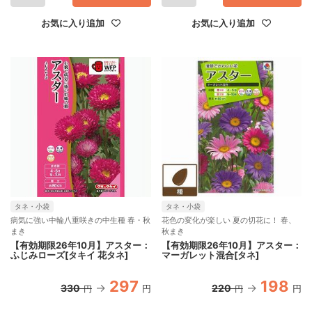
お気に入り追加
お気に入り追加
タネ・小袋
タネ・小袋
病気に強い中輪八重咲きの中生種 春・秋
花色の変化が楽しい 夏の切花に！ 春、
まき
秋まき
【有効期限26年10月】アスター：
【有効期限26年10月】アスター：
ふじみローズ[タキイ 花タネ]
マーガレット混合[タネ]
297
198
330
220
円
円
円
円