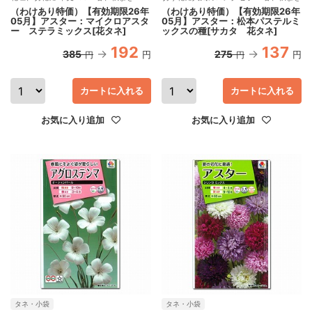
（わけあり特価）【有効期限26年
（わけあり特価）【有効期限26年
05月】アスター：マイクロアスタ
05月】アスター：松本パステルミ
ー ステラミックス[花タネ]
ックスの種[サカタ 花タネ]
192
137
385
275
円
円
円
円
カートに入れる
カートに入れる
お気に入り追加
お気に入り追加
タネ・小袋
タネ・小袋