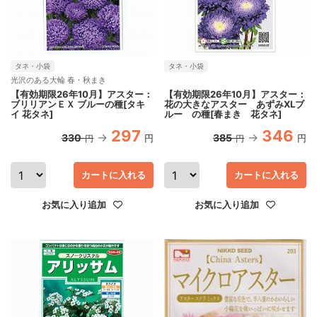
タネ・小袋
タネ・小袋
光沢のある大輪 春・秋まき
【有効期限26年10月】アスター：
【有効期限26年10月】アスター：
ブリリアンＥＸ ブルーの種[タキ
花の大きなアスター あずみXLブ
イ 花タネ]
ルー の種[春まき 花タネ]
297
346
330
385
円
円
円
円
カートに入れる
カートに入れる
お気に入り追加
お気に入り追加