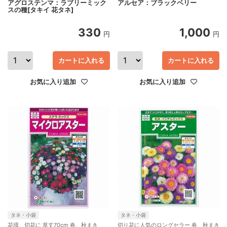
アグロステンマ：ラブリーミック
アルセア：ブラックベリー
スの種[タキイ 花タネ]
330
1,000
円
円
カートに入れる
カートに入れる
お気に入り追加
お気に入り追加
タネ・小袋
タネ・小袋
花壇、切花に 草丈70cm 春、秋まき
切り花に人気のロングセラー 春、秋まき