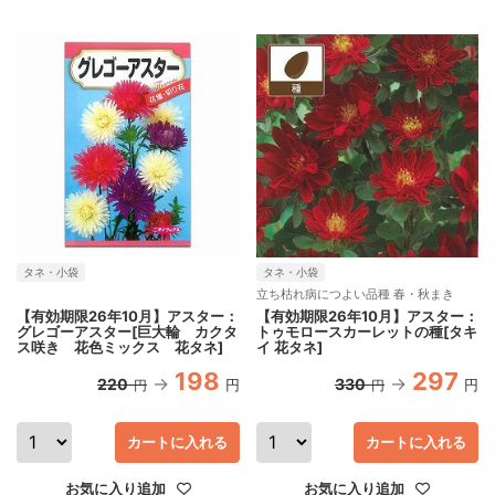
タネ・小袋
タネ・小袋
立ち枯れ病につよい品種 春・秋まき
【有効期限26年10月】アスター：
【有効期限26年10月】アスター：
グレゴーアスター[巨大輪 カクタ
トゥモロースカーレットの種[タキ
ス咲き 花色ミックス 花タネ]
イ 花タネ]
198
297
220
330
円
円
円
円
カートに入れる
カートに入れる
お気に入り追加
お気に入り追加