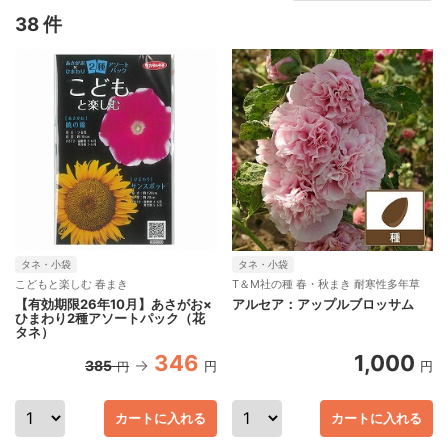
38 件
タネ・小袋
タネ・小袋
こどもと楽しむ 春まき
T＆M社の種 春・秋まき 耐寒性多年草
【有効期限26年10月】あさがお×
アルセア：アップルブロッサム
ひまわり2種アソートパック（花
タネ）
346
1,000
385
円
円
円
カートに入れる
カートに入れる