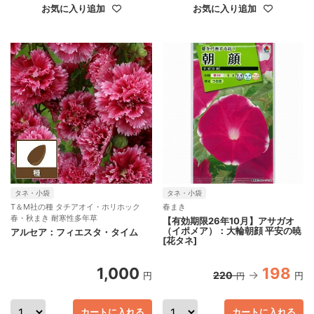
お気に入り追加
お気に入り追加
タネ・小袋
タネ・小袋
T＆M社の種 タチアオイ・ホリホック
春まき
春・秋まき 耐寒性多年草
【有効期限26年10月】アサガオ
（イポメア）：大輪朝顔 平安の暁
アルセア：フィエスタ・タイム
[花タネ]
1,000
198
220
円
円
円
カートに入れる
カートに入れる