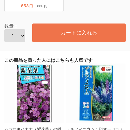
653
円
660
円
数量：
カートに入れる
この商品を買った人にはこちらも人気です
ムラサキハナナ（紫花菜）の種
デルフィニウム：F1オーロラミ