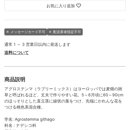
お気に入り追加
✕
メッセージカード不可
✕
配送業者指定不可
通常 1 ～ 3 営業日以内に発送します
送料について
商品説明
アグロステンマ（ラブリーミックス）はヨーロッパでは麦畑の雑
草と呼ばれるほど、丈夫で作りやすい花。5～6月頃に60～90cm
のほっそりとした直立茎に線状の葉をつけ、先端にかれんな花を
つける桃色系混合種。
学名: Agrostemma githago
科名 : ナデシコ科