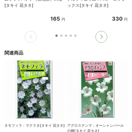
[タキイ 花タネ]
ックス[タキイ 花タネ]
165
330
円
円
関連商品
ネモフィラ：マクラタ[タキイ 花タネ]
アグロステンマ：オーシャンパール
の種[タキイ 花タネ]