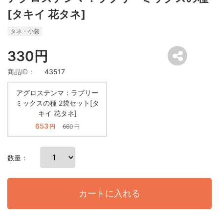
[タキイ 花タネ]
タネ・小袋
330円
商品ID：
43517
アグロステンマ：ラブリー
ミックスの種 2袋セット[タ
キイ 花タネ]
653
円
660
円
数量：
カートに入れる