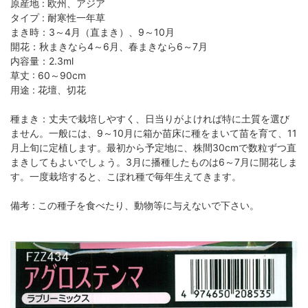
原産地 : 欧州、アジア
タイプ : 耐寒性一年草
まき時：3～4月（直まき）、9～10月
開花：秋まきなら4～6月、春まきなら6～7月
内容量：2.3ml
草丈 : 60～90cm
用途 : 花壇、切花
種まき：丈夫で栽培しやすく、日当りがよければ特に土質を選び
ません。一般には、9～10月に箱か苗床に種をまいて苗を育て、11
月上旬に定植します。最初から予定地に、株間30cmで数粒ずつ直
まきしてもよいでしょう。3月に播種したものは6～7月に開花しま
す。一度栽培すると、こぼれ種で毎年生えてきます。
備考 : この種子を食べたり、動物等に与えないで下さい。