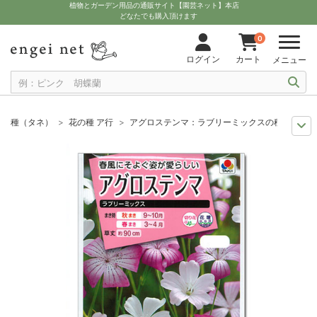
植物とガーデン用品の通販サイト【園芸ネット】本店
どなたでも購入頂けます
0
ログイン
カート
メニュー
種（タネ）
花の種 ア行
アグロステンマ：ラブリーミックスの種[タキイ 
まき時から探そう
草花の種 10月
アグロステンマ：ラブリーミックスの種
まき時から探そう
草花の種 9月
アグロステンマ：ラブリーミックスの種[