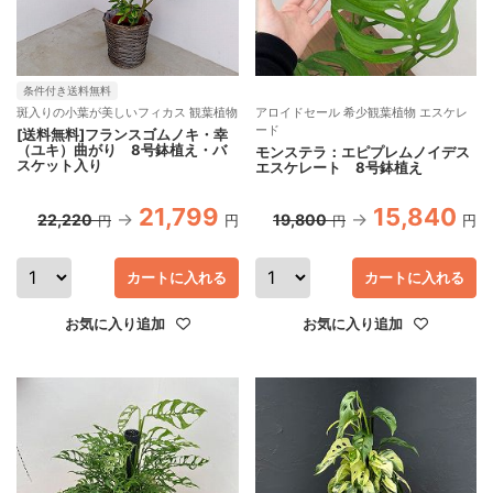
条件付き送料無料
斑入りの小葉が美しいフィカス 観葉植物
アロイドセール 希少観葉植物 エスケレ
ード
[送料無料]フランスゴムノキ・幸
（ユキ）曲がり 8号鉢植え・バ
モンステラ：エピプレムノイデス
スケット入り
エスケレート 8号鉢植え
21,799
15,840
22,220
19,800
円
円
円
円
カートに入れる
カートに入れる
お気に入り追加
お気に入り追加