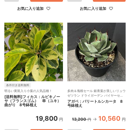
お気に入り追加
お気に入り追加
条件付き送料無料
明るい黄斑入り小葉の人気品種！
多肉＆塊根セール 銀青葉が美しいリュウ
ゼツラン ドライガーデン バイヤーセレ
[送料無料]フィカス：ルビキノー
クト
サ（フランスゴム） 幸（ユキ）
アガベ：パリートルンカータ 8
曲がり 8号鉢植え
号鉢植え
19,800
10,560
13,200
円
円
円