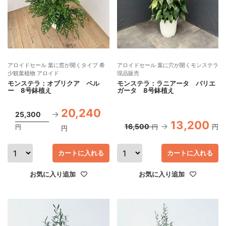
アロイドセール 葉に窓が開くタイプ 希
アロイドセール 葉に穴が開くモンステラ
少観葉植物 アロイド
現品販売
モンステラ：オブリクア ペル
モンステラ：ラニアータ バリエ
ー 8号鉢植え
ガータ 8号鉢植え
20,240
25,300
13,200
16,500
円
円
円
円
カートに入れる
カートに入れる
お気に入り追加
お気に入り追加