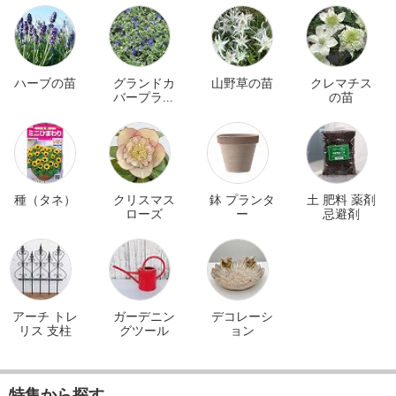
ハーブの苗
グランドカ
山野草の苗
クレマチス
バープラン
の苗
ツ
種（タネ）
クリスマス
鉢 プランタ
土 肥料 薬剤
ローズ
ー
忌避剤
アーチ トレ
ガーデニン
デコレーシ
リス 支柱
グツール
ョン
特集から探す