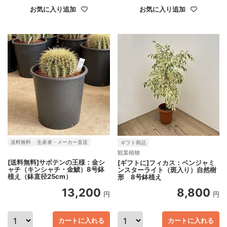
お気に入り追加
お気に入り追加
送料無料
生産者・メーカー直送
ギフト商品
観葉植物
[送料無料]サボテンの王様：金シ
[ギフトに]フィカス：ベンジャミ
ャチ（キンシャチ・金鯱）8号鉢
ンスターライト（斑入り）自然樹
植え（鉢直径25cm）
形 8号鉢植え
13,200
8,800
円
円
カートに入れる
カートに入れる