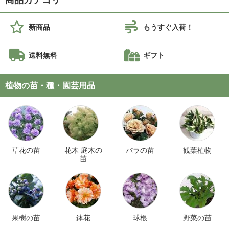
新商品
もうすぐ入荷！
送料無料
ギフト
植物の苗・種・園芸用品
草花の苗
花木 庭木の
バラの苗
観葉植物
苗
果樹の苗
鉢花
球根
野菜の苗