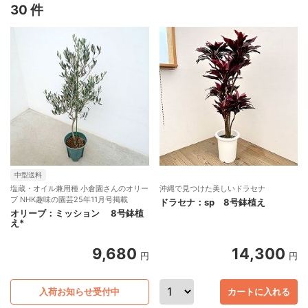
30 件
中型送料
塩蔵・オイル兼用種 小倉園さんのオリー
沖縄で見つけた美しいドラセナ
ブ NHK趣味の園芸25年11月号掲載
ドラセナ：sp 8号鉢植え
オリーブ：ミッション 8号鉢植
え*
9,680
14,300
円
円
入荷お知らせ受付中
カートに入れる