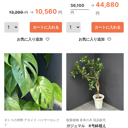
44,880
56,100
10,560
13,200
円
円
円
円
カートに入れる
カートに入れる
お気に入り追加
お気に入り追加
ポトスの仲間 アロイド バイヤーセレク
観葉植物 多幸の木 現品販売
ト
ガジュマル 8号鉢植え