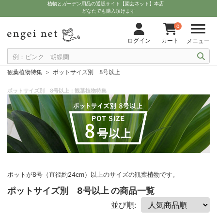
植物とガーデン用品の通販サイト【園芸ネット】本店
どなたでも購入頂けます
0
ログイン
カート
メニュー
観葉植物特集
ポットサイズ別 8号以上
ポットサイズ別 8号以上：観葉植物特集
ポットが8号（直径約24cm）以上のサイズの観葉植物です。
ポットサイズ別 8号以上 の商品一覧
並び順: