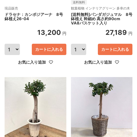
送料無料
現品販売
観葉植物 インテリアグリーン 多幸の木
ドラセナ：カンボジアーナ 8号
[送料無料]パンダガジュマル 8号
鉢植え26-04
鉢植え 幹細め 高さ約90cm
VA8バスケット入り
13,200
27,189
円
円
カートに入れる
カートに入れる
お気に入り追加
お気に入り追加