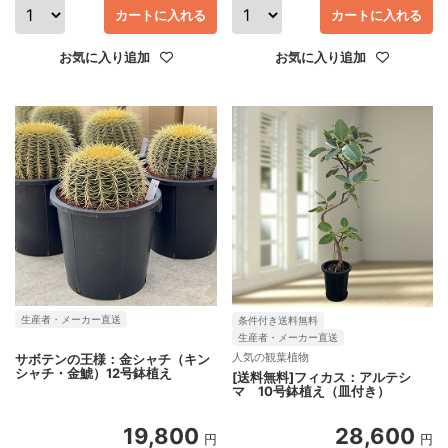
カートに入れる
カートに入れる
お気に入り追加
お気に入り追加
生産者・メーカー直送
条件付き送料無料
生産者・メーカー直送
人気の観葉植物
サボテンの王様：金シャチ（キン
シャチ・金鯱）12号鉢植え
[送料無料]フィカス：アルテシ
マ 10号鉢植え（皿付き）
19,800
28,600
円
円