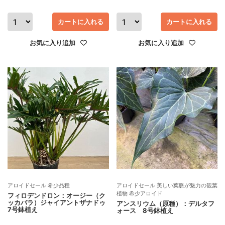
カートに入れる
カートに入れる
お気に入り追加
お気に入り追加
アロイドセール 希少品種
アロイドセール 美しい葉脈が魅力の観葉
植物 希少アロイド
フィロデンドロン：オージー（ク
ッカバラ）ジャイアントザナドゥ
アンスリウム（原種）：デルタフ
7号鉢植え
ォース 8号鉢植え