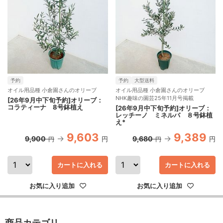
予約
予約
大型送料
オイル用品種 小倉園さんのオリーブ
オイル用品種 小倉園さんのオリーブ
NHK趣味の園芸25年11月号掲載
[26年9月中下旬予約]オリーブ：
コラティーナ 8号鉢植え
[26年9月中下旬予約]オリーブ：
レッチーノ ミネルバ ８号鉢植
え*
9,603
9,389
9,900
9,680
円
円
円
円
カートに入れる
カートに入れる
お気に入り追加
お気に入り追加
商品カテゴリ