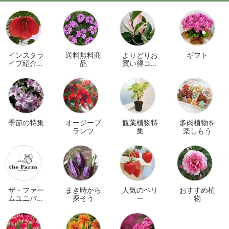
インスタラ
送料無料商
よりどりお
ギフト
イブ紹介商
品
買い得コー
品
ナー
季節の特集
オージープ
観葉植物特
多肉植物を
ランツ
集
楽しもう
ザ・ファー
まき時から
人気のベリ
おすすめ植
ムユニバー
探そう
ー
物
サル オンラ
イン