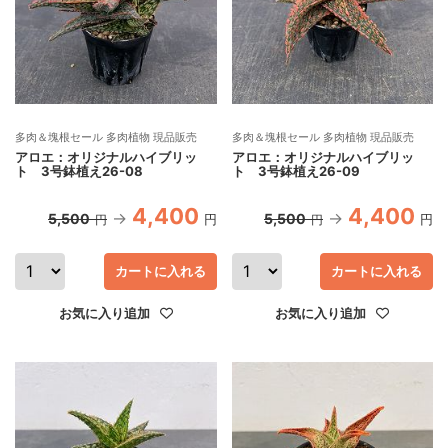
多肉＆塊根セール 多肉植物 現品販売
多肉＆塊根セール 多肉植物 現品販売
アロエ：オリジナルハイブリッ
アロエ：オリジナルハイブリッ
ト 3号鉢植え26-08
ト 3号鉢植え26-09
4,400
4,400
5,500
5,500
円
円
円
円
カートに入れる
カートに入れる
お気に入り追加
お気に入り追加