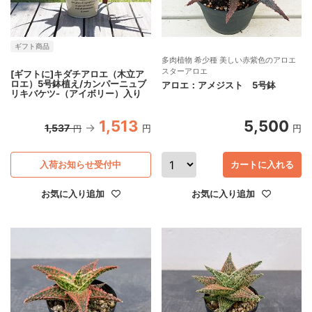
ギフト商品
多肉植物 希少種 美しい赤紫色のアロエ
スターアロエ
[ギフトに]キダチアロエ（木立ア
ロエ）5号鉢植え/カンパーニュブ
アロエ：アメジスト 5号鉢
リキバケツ-（アイボリー）入り
1,513
5,500
1,537
円
円
円
入荷お知らせ受付中
カートに入れる
お気に入り追加
お気に入り追加