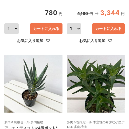
780
3,344
4,180
円
円
円
カートに入れる
カートに入れる
お気に入り追加
お気に入り追加
多肉＆塊根セール 多肉植物
多肉＆塊根セール 木立性の希少な小型ア
ロエ 多肉植物
アロエ：ディコトマ4号ポット*