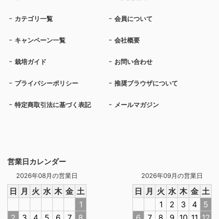
カテゴリ一覧
会員について
キャンペーン一覧
会社概要
栽培ガイド
お問い合わせ
プライバシーポリシー
推奨ブラウザについて
特定商取引法に基づく表記
メールマガジン
営業日カレンダー
2026年08月の営業日
2026年09月の営業日
日
月
火
水
木
金
土
日
月
火
水
木
金
土
1
1
2
3
4
5
2
3
4
5
6
7
8
6
7
8
9
10
11
12