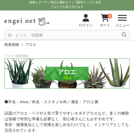
植物とガーデン用品の通販サイト【園芸ネット】本店
どなたでも購入頂けます
0
ログイン
カート
メニュー
観葉植物
アロエ
アロエ:観葉植物
■学名：Aloe／科名：ススキノキ科／属名：アロエ属
話題のアロエ・ベラや人気で育てやすいキダチアロエなど。多くの種類
は強健で特別な準備も必要なく、初心者さんにもおすすめです。
美容・健康食品として収穫を楽しめるだけでなく、インテリアとしても
注目されています。