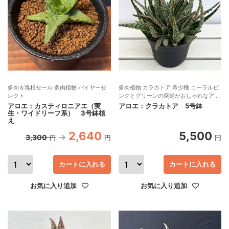
多肉＆塊根セール 多肉植物 バイヤーセ
多肉植物 カラカトア 希少種 コーラルピ
レクト
ンクとグリーンの突起がおしゃれなアロ
エ スターアロエ
アロエ：カスティロニアエ（実
アロエ：クラカトア 5号鉢
生・ワイドリーフ系） 3号鉢植
え
2,640
5,500
3,300
円
円
円
カートに入れる
カートに入れる
お気に入り追加
お気に入り追加