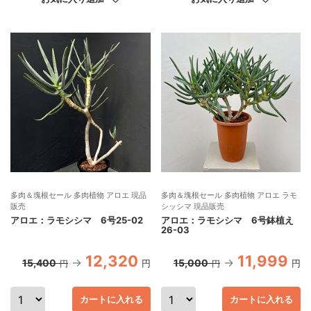
多肉＆塊根セール 多肉植物 アロエ 現品
多肉＆塊根セール 多肉植物 アロエ ラモ
販売
シッシマ 現品販売
アロエ：ラモシシマ 6号25-02
アロエ：ラモシシマ 6号鉢植え
26-03
12,320
11,999
15,400
15,000
円
円
円
円
カートに入れる
カートに入れる