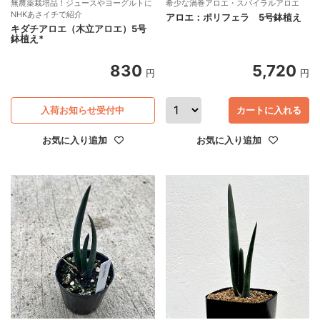
無農薬栽培品！ジュースやヨーグルトに
希少な渦巻アロエ・スパイラルアロエ
NHKあさイチで紹介
アロエ：ポリフェラ 5号鉢植え
キダチアロエ（木立アロエ）5号
鉢植え*
830
5,720
円
円
入荷お知らせ受付中
カートに入れる
お気に入り追加
お気に入り追加