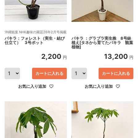
沖縄観葉 NHK趣味の園芸26年2月号掲載
パキラ：フォレスト（実生・結び
パキラ ：グラブラ実生株 8号鉢
仕立て） 3号ポット
植え[タネから育てたパキラ 観葉
植物]
2,200
13,200
円
円
カートに入れる
カートに入れる
お気に入り追加
お気に入り追加