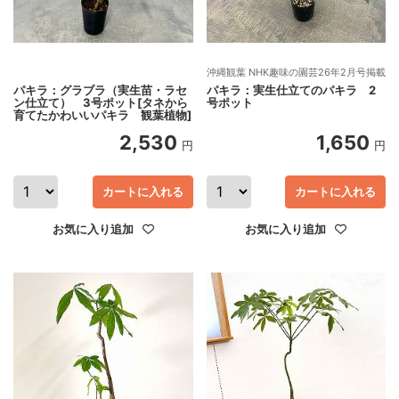
沖縄観葉 NHK趣味の園芸26年2月号掲載
パキラ：グラブラ（実生苗・ラセ
パキラ：実生仕立てのパキラ 2
ン仕立て） 3号ポット[タネから
号ポット
育てたかわいいパキラ 観葉植物]
2,530
1,650
円
円
カートに入れる
カートに入れる
お気に入り追加
お気に入り追加