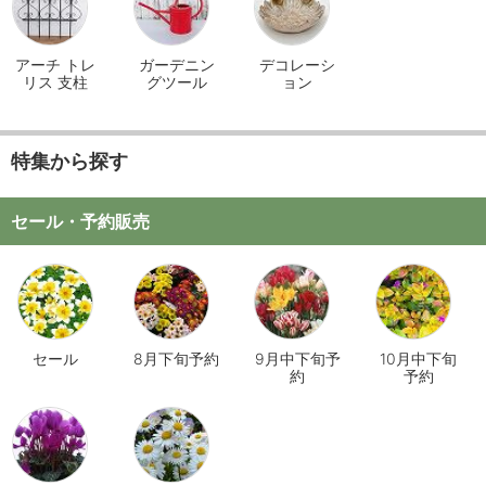
アーチ トレ
ガーデニン
デコレーシ
リス 支柱
グツール
ョン
特集から探す
セール・予約販売
セール
8月下旬予約
9月中下旬予
10月中下旬
約
予約