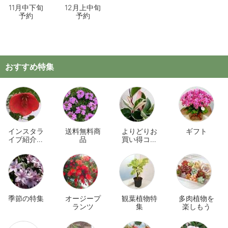
11月中下旬
12月上中旬
予約
予約
おすすめ特集
インスタラ
送料無料商
よりどりお
ギフト
イブ紹介商
品
買い得コー
品
ナー
季節の特集
オージープ
観葉植物特
多肉植物を
ランツ
集
楽しもう