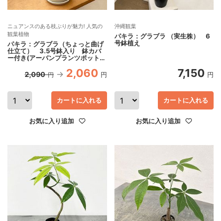
ニュアンスのある枝ぶりが魅力! 人気の
沖縄観葉
観葉植物
パキラ：グラブラ （実生株） 6
号鉢植え
パキラ：グラブラ（ちょっと曲げ
仕立て） 3.5号鉢入り 鉢カバ
ー付き(アーバンプランツポットソ
リッド ミルク)
2,060
7,150
2,090
円
円
円
カートに入れる
カートに入れる
お気に入り追加
お気に入り追加