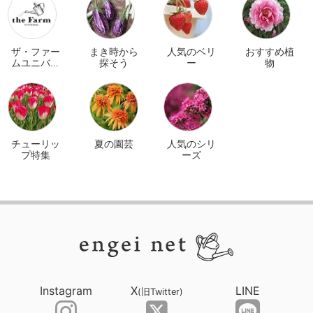
ザ・ファー
まき時から
人気のベリ
おすすめ植
ムユニバー
探そう
ー
物
サル オンラ
イン
チューリッ
夏の園芸
人気のシリ
プ特集
ーズ
Instagram
X
LINE
(旧Twitter)