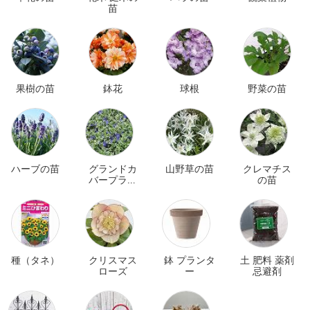
苗
果樹の苗
鉢花
球根
野菜の苗
ハーブの苗
グランドカ
山野草の苗
クレマチス
バープラン
の苗
ツ
種（タネ）
クリスマス
鉢 プランタ
土 肥料 薬剤
ローズ
ー
忌避剤