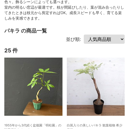
色々。飾るシーンによっても選べます。
室内の明るい窓辺が最適です。枝が間延びしたり、葉が混み合ったりし
てきたときは枝元から剪定すればOK。成長スピードも早く、育てる楽
しみを実感できます。
パキラ の商品一覧
並び順:
25 件
1955年から3代続く盆栽園「明松園」の
白斑入りの美しいパキラ 観葉植物 希少