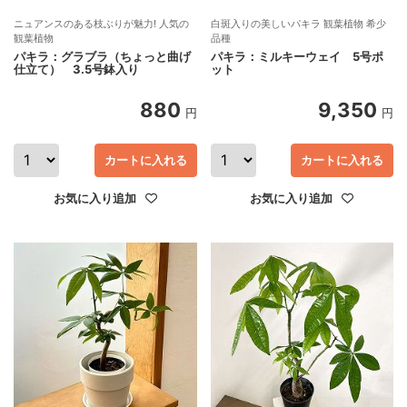
ニュアンスのある枝ぶりが魅力! 人気の
白斑入りの美しいパキラ 観葉植物 希少
観葉植物
品種
パキラ：グラブラ（ちょっと曲げ
パキラ：ミルキーウェイ 5号ポ
仕立て） 3.5号鉢入り
ット
880
9,350
円
円
カートに入れる
カートに入れる
お気に入り追加
お気に入り追加