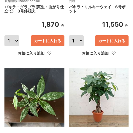
観葉植物 indoor bonsai
品種
パキラ：グラブラ(実生・曲がり仕
パキラ：ミルキーウェイ 6号ポ
立て) 3号鉢植え
ット
1,870
11,550
円
円
カートに入れる
カートに入れる
お気に入り追加
お気に入り追加