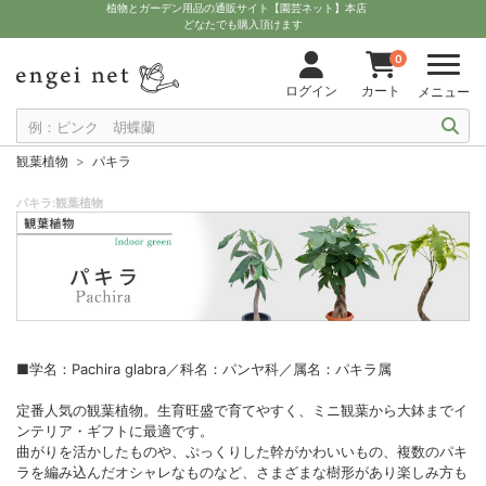
植物とガーデン用品の通販サイト【園芸ネット】本店
どなたでも購入頂けます
0
ログイン
カート
メニュー
観葉植物
パキラ
パキラ:観葉植物
■学名：Pachira glabra／科名：パンヤ科／属名：パキラ属
定番人気の観葉植物。生育旺盛で育てやすく、ミニ観葉から大鉢までイ
ンテリア・ギフトに最適です。
曲がりを活かしたものや、ぷっくりした幹がかわいいもの、複数のパキ
ラを編み込んだオシャレなものなど、さまざまな樹形があり楽しみ方も