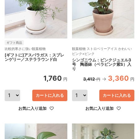
ギフト商品
比較的寒さに強い観葉植物
観葉植物 ストロベリーアイス かわいい
ピンク×ピンク
[ギフトに]アスパラガス：スプレ
ンゲリー／ステララウンド白
シンゴニウム：ピンクジュエル3
号 陶器鉢（ベラピンク紫S）入
り
1,760
3,360
3,412
円
円
円
カートに入れる
カートに入れる
お気に入り追加
お気に入り追加