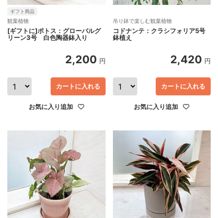
ギフト商品
観葉植物
吊り鉢で楽しむ観葉植物
[ギフトに]ポトス：グローバルグ
コドナンテ：クラシフォリア5号
リーン3号 白色陶器鉢入り
鉢植え
2,200
2,420
円
円
カートに入れる
カートに入れる
お気に入り追加
お気に入り追加