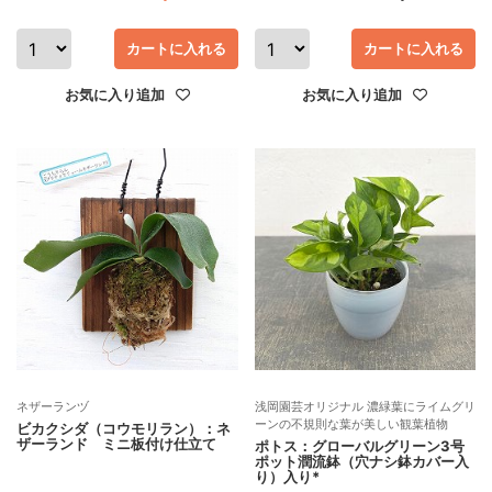
カートに入れる
カートに入れる
お気に入り追加
お気に入り追加
ネザーランヅ
浅岡園芸オリジナル 濃緑葉にライムグリ
ーンの不規則な葉が美しい観葉植物
ビカクシダ（コウモリラン）：ネ
ザーランド ミニ板付け仕立て
ポトス：グローバルグリーン3号
ポット潤流鉢（穴ナシ鉢カバー入
り）入り*