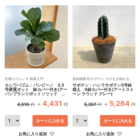
定番のゴムノキ 観葉入門
多肉植物 柱サボテン そのまま飾れる
カシワバゴム：バンビーノ 3.5
サボテン：ハシラサボテン5号鉢
号硬質ポット 鉢カバー付き(アー
植え 6鉢カバー付き(アートスト
バンプランツポットソリッド ミ
ーン ラウンド グレー)
ルク)
4,431
5,264
4,510
5,357
円
円
円
円
カートに入れる
カートに入れる
お気に入り追加
お気に入り追加