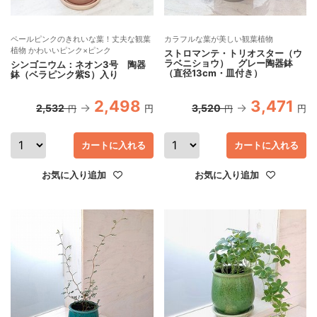
ペールピンクのきれいな葉！丈夫な観葉
カラフルな葉が美しい観葉植物
植物 かわいいピンク×ピンク
ストロマンテ・トリオスター（ウ
ラベニショウ） グレー陶器鉢
シンゴニウム：ネオン3号 陶器
（直径13cm・皿付き）
鉢（ベラピンク紫S）入り
2,498
3,471
2,532
3,520
円
円
円
円
カートに入れる
カートに入れる
お気に入り追加
お気に入り追加