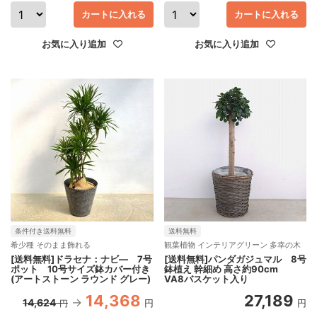
カートに入れる
カートに入れる
お気に入り追加
お気に入り追加
条件付き送料無料
送料無料
希少種 そのまま飾れる
観葉植物 インテリアグリーン 多幸の木
[送料無料]ドラセナ：ナビ― 7号
[送料無料]パンダガジュマル 8号
ポット 10号サイズ鉢カバー付き
鉢植え 幹細め 高さ約90cm
(アートストーン ラウンド グレー)
VA8バスケット入り
14,368
27,189
14,624
円
円
円