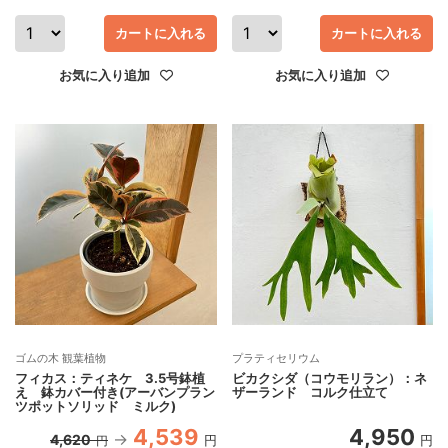
カートに入れる
カートに入れる
お気に入り追加
お気に入り追加
ゴムの木 観葉植物
プラティセリウム
フィカス：ティネケ 3.5号鉢植
ビカクシダ（コウモリラン）：ネ
え 鉢カバー付き(アーバンプラン
ザーランド コルク仕立て
ツポットソリッド ミルク)
4,539
4,950
4,620
円
円
円