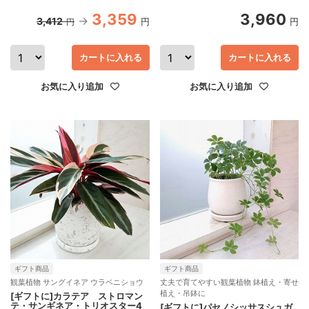
3,359
3,960
3,412
円
円
円
カートに入れる
カートに入れる
お気に入り追加
お気に入り追加
ギフト商品
ギフト商品
観葉植物 サングイネア ウラベニショウ
丈夫で育てやすい観葉植物 鉢植え・寄せ
植え・吊鉢に
[ギフトに]カラテア ストロマン
テ・サンギネア・トリオスター4
[ギフトに]パセノシッサスシュガ