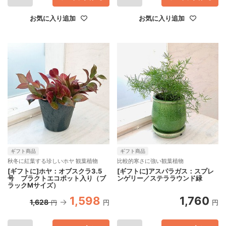
お気に入り追加
お気に入り追加
ギフト商品
ギフト商品
秋冬に紅葉する珍しいホヤ 観葉植物
比較的寒さに強い観葉植物
[ギフトに]ホヤ：オブスクラ3.5
[ギフトに]アスパラガス：スプレ
号 ブラクトエコポット入り（ブ
ンゲリー／ステララウンド緑
ラックMサイズ）
1,598
1,760
1,628
円
円
円