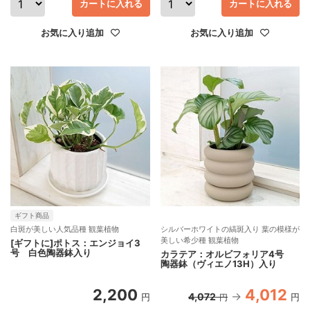
カートに入れる
カートに入れる
お気に入り追加
お気に入り追加
ギフト商品
白斑が美しい人気品種 観葉植物
シルバーホワイトの縞斑入り 葉の模様が
美しい希少種 観葉植物
[ギフトに]ポトス：エンジョイ3
号 白色陶器鉢入り
カラテア：オルビフォリア4号
陶器鉢（ヴィエノ13H）入り
2,200
4,012
4,072
円
円
円