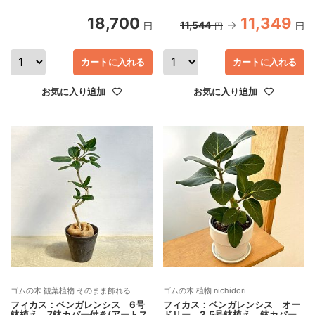
18,700
11,349
11,544
円
円
円
カートに入れる
カートに入れる
お気に入り追加
お気に入り追加
ゴムの木 観葉植物 そのまま飾れる
ゴムの木 植物 nichidori
フィカス：ベンガレンシス 6号
フィカス：ベンガレンシス オー
鉢植え 7鉢カバー付き(アートス
ドリー 3.5号鉢植え 鉢カバー