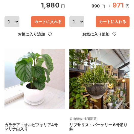
1,980
971
990
円
円
円
カートに入れる
カートに入れる
お気に入り追加
お気に入り追加
多肉植物 浅岡園芸
カラテア：オルビフォリア4号
リプサリス：バーケリー 6号吊り
マリナ白入り
鉢