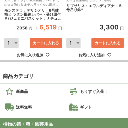
のまま飾れる ホテルライクなお部屋に
リプサリス：エワルディアナ 5
号吊り鉢*
モンステラ：デリシオサ 6号鉢
植え ラタン風鉢カバー・受け皿付
き(ジェミニバスケット：ナチュラ
ルL)
6,519
3,300
7,058
円
円
円
カートに入れる
カートに入れる
お気に入り追加
お気に入り追加
商品カテゴリ
新商品
もうすぐ入荷！
送料無料
ギフト
植物の苗・種・園芸用品