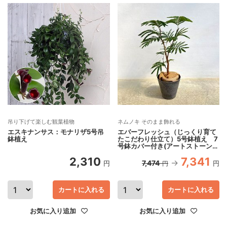
吊り下げて楽しむ観葉植物
ネムノキ そのまま飾れる
エスキナンサス：モナリザ5号吊
エバーフレッシュ（じっくり育て
鉢植え
たこだわり仕立て）5号鉢植え 7
号鉢カバー付き(アートストーン
ラウンド グレー)*
2,310
7,341
7,474
円
円
円
カートに入れる
カートに入れる
お気に入り追加
お気に入り追加