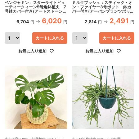
ベンジャミン：スターライトビュ
ミルクブッシュ：スティック・オ
ーティークィーン5号角鉢植え 7
ン・ファイヤー3号ポット 鉢カ
号鉢カバー付き(アートストーン
バー付き(アーバンプランツポット
ラウンド グレー)
ソリッド ミルク)
6,020
2,491
6,704
2,814
円
円
円
円
カートに入れる
カートに入れる
お気に入り追加
お気に入り追加
丈夫で育てやすい観葉植物 アロイド そ
丈夫な観葉植物 サボテンの仲間