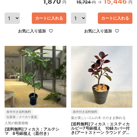
1,870
15,446
15,724
円
円
円
カートに入れる
カートに入れる
お気に入り追加
お気に入り追加
条件付き送料無料
条件付き送料無料
生産者・メーカー直送
葉が美しいゴムの木 そのまま飾れる
人気の観葉植物
[送料無料]フィカス：エスティカ
ルビー7号鉢植え 10鉢カバー付
[送料無料]フィカス：アルテシ
き(アートストーン ラウンド グレ
マ 8号鉢植え（皿付き）
ー)*