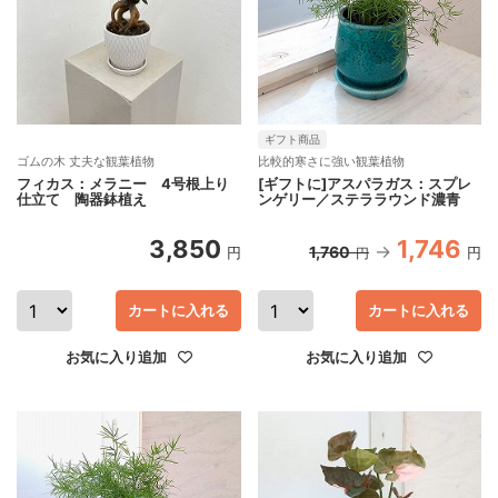
ギフト商品
ゴムの木 丈夫な観葉植物
比較的寒さに強い観葉植物
フィカス：メラニー 4号根上り
[ギフトに]アスパラガス：スプレ
仕立て 陶器鉢植え
ンゲリー／ステララウンド濃青
3,850
1,746
1,760
円
円
円
カートに入れる
カートに入れる
お気に入り追加
お気に入り追加