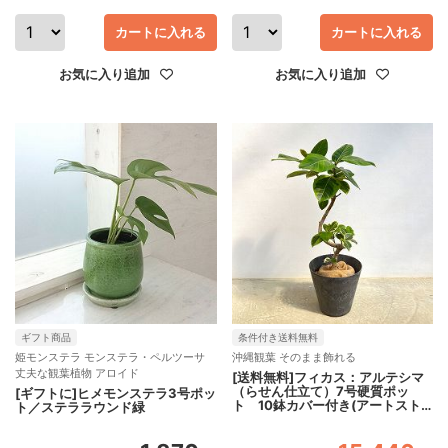
カートに入れる
カートに入れる
お気に入り追加
お気に入り追加
ギフト商品
条件付き送料無料
姫モンステラ モンステラ・ペルツーサ
沖縄観葉 そのまま飾れる
丈夫な観葉植物 アロイド
[送料無料]フィカス：アルテシマ
（らせん仕立て）7号硬質ポッ
[ギフトに]ヒメモンステラ3号ポッ
ト 10鉢カバー付き(アートスト
ト／ステララウンド緑
ーン ラウンド グレー)