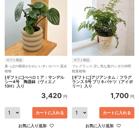
ギフト商品
ギフト商品
葉っぱの模様がかわいいすいかペペ 冨永
フレグランス 涼し気な葉のシダの仲間
植物
観葉植物
[ギフトに]ぺぺロミア：サンデル
[ギフトに]アジアンタム：フラグ
シー4号 陶器鉢（ヴィエノ
ランス 5号 ブリキバケツ（アイボ
13H）入り
リー）入り
3,420
1,700
円
円
カートに入れる
カートに入れる
お気に入り追加
お気に入り追加