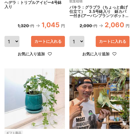
観葉植物
ヘデラ：トリプルアイビー4号鉢
入り
パキラ：グラブラ（ちょっと曲げ
仕立て） 3.5号鉢入り 鉢カバ
ー付き(アーバンプランツポットソ
リッド ミルク)
1,045
2,060
1,320
2,090
円
円
円
円
カートに入れる
カートに入れる
お気に入り追加
お気に入り追加
ギフト商品