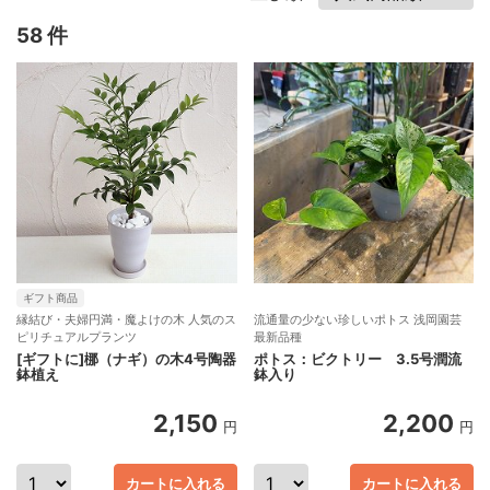
58 件
ギフト商品
縁結び・夫婦円満・魔よけの木 人気のス
流通量の少ない珍しいポトス 浅岡園芸
ピリチュアルプランツ
最新品種
[ギフトに]梛（ナギ）の木4号陶器
ポトス：ビクトリー 3.5号潤流
鉢植え
鉢入り
2,150
2,200
円
円
カートに入れる
カートに入れる