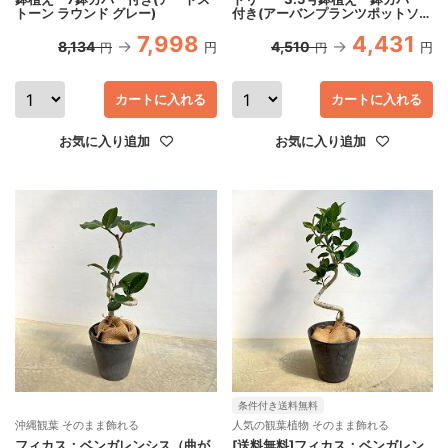
トーン ラウンド グレー)
付き(アーバンプランツポットソリ
ッド ミルク)*
7,998
4,431
8,134
4,510
円
円
円
円
カートに入れる
カートに入れる
お気に入り追加
お気に入り追加
条件付き送料無料
沖縄観葉 そのまま飾れる
人気の観葉植物 そのまま飾れる
フィカス：ベンガレンシス（曲が
[送料無料]フィカス：ベンガレン