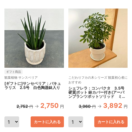
ギフト商品
観葉植物 サンスベリア
こだわりフカの木シリーズ 観葉初心者に
おすすめ
[ギフトに]サンセベリア：バキュ
ラリス 2.5号 白色陶器鉢入り
シェフレラ：コンパクタ 3.5号
硬質ポット 鉢カバー付き(アーバ
ンプランツポットソリッド ミル
ク)
2,750
3,892
2,752
3,960
円
円
円
円
カートに入れる
カートに入れる