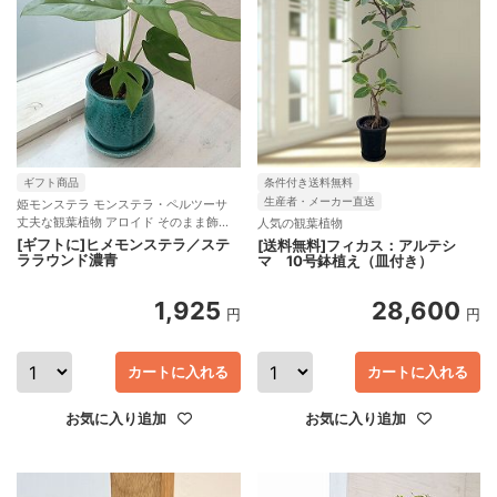
ギフト商品
条件付き送料無料
生産者・メーカー直送
姫モンステラ モンステラ・ペルツーサ
丈夫な観葉植物 アロイド そのまま飾れ
人気の観葉植物
る鉢入り
[ギフトに]ヒメモンステラ／ステ
[送料無料]フィカス：アルテシ
ララウンド濃青
マ 10号鉢植え（皿付き）
1,925
28,600
円
円
カートに入れる
カートに入れる
お気に入り追加
お気に入り追加