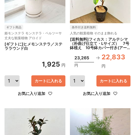
ギフト商品
条件付き送料無料
姫モンステラ モンステラ・ペルツーサ
人気の観葉植物 そのまま飾れる
丈夫な観葉植物 アロイド
[送料無料]フィカス：アルテシマ
（朴曲げ仕立て・Lサイズ） 7号
[ギフトに]ヒメモンステラ／ステ
鉢植え 10号鉢カバー付き(アー
ララウンド白
トストーン ラウンド グレー)
22,833
23,265
1,925
円
円
円
カートに入れる
カートに入れる
お気に入り追加
お気に入り追加