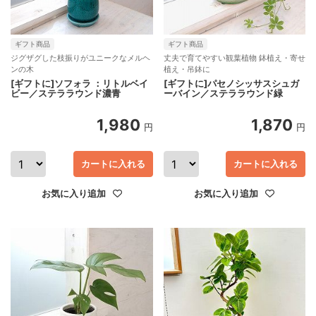
ギフト商品
ギフト商品
ジグザグした枝振りがユニークなメルヘ
丈夫で育てやすい観葉植物 鉢植え・寄せ
ンの木
植え・吊鉢に
[ギフトに]ソフォラ ：リトルベイ
[ギフトに]パセノシッサスシュガ
ビー／ステララウンド濃青
ーバイン／ステララウンド緑
1,980
1,870
円
円
カートに入れる
カートに入れる
お気に入り追加
お気に入り追加