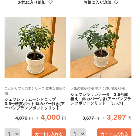
お気に入り追加
お気に入り追加
こだわりフカの木シリーズ 丈夫な観葉植
人気の観葉植物 寒さに強い観葉植物
物
シェフレラ：レナータ 3.5号鉢
植え 鉢カバー付き(アーバンプラ
シェフレラ：ムーンドロップ
ンツポットソリッド ミルク)
3.5号硬質ポット 鉢カバー付き(ア
ーバンプランツポットソリッド
ミルク)
4,000
3,297
4,070
3,677
円
円
円
円
カートに入れる
カートに入れる