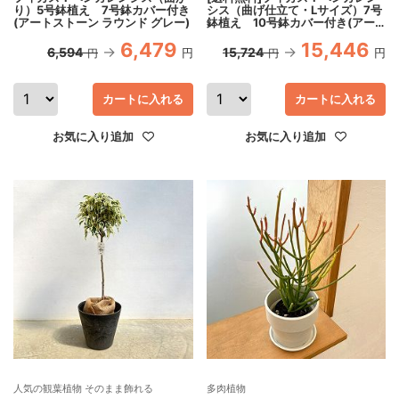
り）5号鉢植え 7号鉢カバー付き
シス（曲げ仕立て・Lサイズ）7号
(アートストーン ラウンド グレー)
鉢植え 10号鉢カバー付き(アー
トストーン ラウンド グレー)*
6,479
15,446
6,594
15,724
円
円
円
円
カートに入れる
カートに入れる
お気に入り追加
お気に入り追加
人気の観葉植物 そのまま飾れる
多肉植物