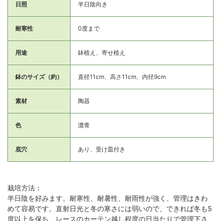
日照
半日陰向き
耐寒性
0度まで
用途
鉢植え、寄せ植え
鉢のサイズ（約）
直径11cm、高さ11cm、内径9cm
素材
陶器
色
濃青
底穴
あり、受け皿付き
栽培方法：
半日陰を好みます。耐寒性、耐暑性、耐雨性が強く、管理はきわ
めて容易です。直射日光と冬の寒さには弱いので、できれば冬も5
度以上を保ち、レースのカーテン越し程度の日当たりで管理下さ