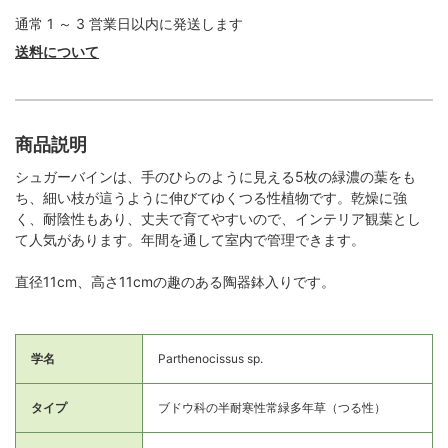
通常 1 ～ 3 営業日以内に発送します
送料について
商品説明
シュガーバインは、手のひらのように見える5枚の緑濃の葉をも
ち、細い枝が這うように伸びてゆくつる性植物です。乾燥に強
く、耐陰性もあり、丈夫で育てやすいので、インテリア観葉とし
て人気があります。年間を通して室内で管理できます。
直径11cm、高さ11cmの趣のある陶器鉢入りです。
学名
Parthenocissus sp.
タイプ
ブドウ科の半耐寒性常緑多年草（つる性）