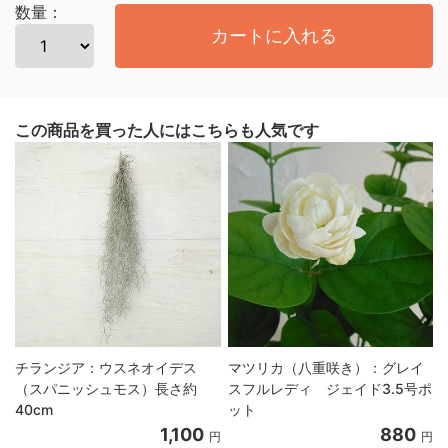
数量：
カートに入れる
この商品を買った人にはこちらも人気です
チランジア：ウスネオイデス
マツリカ（八重咲き）：グレイ
（スパニッシュモス）長さ約
スフルレディ ジェイド3.5号ポ
40cm
ット
1,100
880
円
円