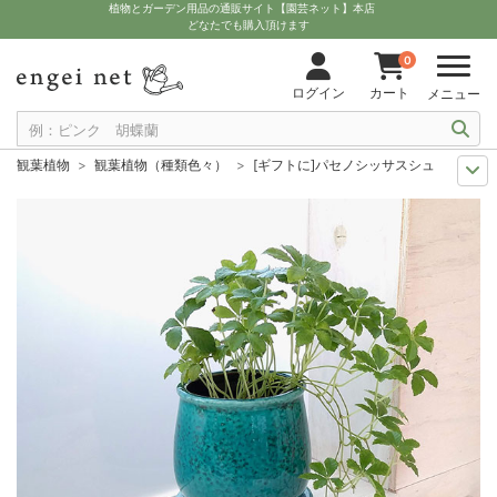
植物とガーデン用品の通販サイト【園芸ネット】本店
どなたでも購入頂けます
0
ログイン
カート
メニュー
観葉植物
観葉植物（種類色々）
[ギフトに]パセノシッサスシュガーバイ
ギフト
観葉植物
[ギフトに]パセノシッサスシュガーバイン／ステララウ
観葉植物特集
吊り下げて楽しむ観葉植物
[ギフトに]パセノシッサスシュ
観葉植物特集
そのまま飾れる観葉植物
[ギフトに]パセノシッサスシュガ