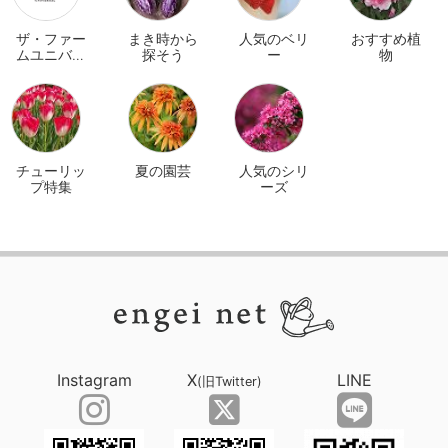
ザ・ファー
まき時から
人気のベリ
おすすめ植
ムユニバー
探そう
ー
物
サル オンラ
イン
チューリッ
夏の園芸
人気のシリ
プ特集
ーズ
Instagram
X
LINE
(旧Twitter)