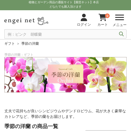
植物とガーデン用品の通販サイト【園芸ネット】本店
どなたでも購入頂けます
0
ログイン
カート
メニュー
ギフト
季節の洋蘭
季節の洋蘭：ギフト
丈夫で花持ちが良いシンビジウムやデンドロビウム、花が大きく豪華な
カトレアなど、季節の蘭をお届けします。
季節の洋蘭 の商品一覧