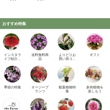
おすすめ特集
インスタラ
送料無料商
よりどりお
ギフト
イブ紹介商
品
買い得コー
品
ナー
季節の特集
オージープ
観葉植物特
多肉植物を
ランツ
集
楽しもう