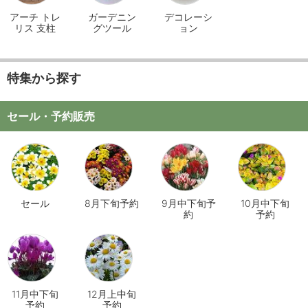
アーチ トレ
ガーデニン
デコレーシ
リス 支柱
グツール
ョン
特集から探す
セール・予約販売
セール
8月下旬予約
9月中下旬予
10月中下旬
約
予約
11月中下旬
12月上中旬
予約
予約