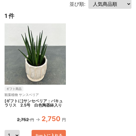
並び順:
1 件
ギフト商品
観葉植物 サンスベリア
[ギフトに]サンセベリア：バキュ
ラリス 2.5号 白色陶器鉢入り
2,750
2,752
円
円
カートに入れる