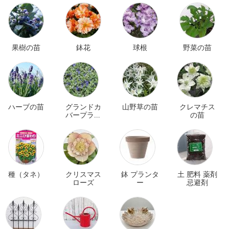
果樹の苗
鉢花
球根
野菜の苗
ハーブの苗
グランドカ
山野草の苗
クレマチス
バープラン
の苗
ツ
種（タネ）
クリスマス
鉢 プランタ
土 肥料 薬剤
ローズ
ー
忌避剤