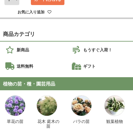
お気に入り追加
商品カテゴリ
新商品
もうすぐ入荷！
送料無料
ギフト
植物の苗・種・園芸用品
草花の苗
花木 庭木の
バラの苗
観葉植物
苗