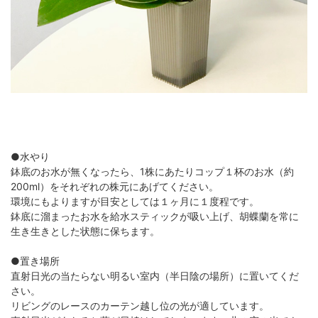
●水やり
鉢底のお水が無くなったら、1株にあたりコップ１杯のお水（約
200ml）をそれぞれの株元にあげてください。
環境にもよりますが目安としては１ヶ月に１度程です。
鉢底に溜まったお水を給水スティックが吸い上げ、胡蝶蘭を常に
生き生きとした状態に保ちます。
●置き場所
直射日光の当たらない明るい室内（半日陰の場所）に置いてくだ
さい。
リビングのレースのカーテン越し位の光が適しています。