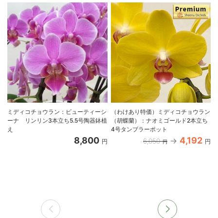
ミディコチョウラン：ビューティーシ
（わけあり特価）ミディコチョウラン
ーナ リンリン3本立ち5.5号陶器鉢植
（胡蝶蘭）：ナオミゴールド2本立ち
え
4号タンブラーポット
8,800
4,192
6,050
円
円
円