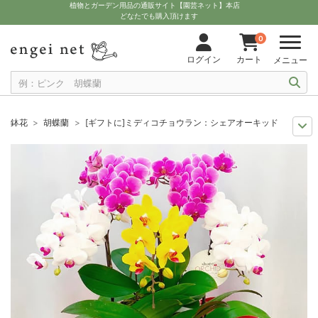
植物とガーデン用品の通販サイト【園芸ネット】本店
どなたでも購入頂けます
0
ログイン
カート
メニュー
鉢花
胡蝶蘭
[ギフトに]ミディコチョウラン：シェアオーキッド 花色ミッ
ギフト
季節の洋蘭
[ギフトに]ミディコチョウラン：シェアオーキッド 花
ギフト
季節の鉢花
[ギフトに]ミディコチョウラン：シェアオーキッド 花
おすすめ植物
ラン科植物
[ギフトに]ミディコチョウラン：シェアオーキッ