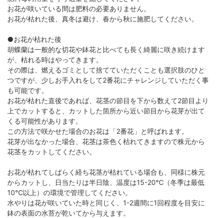
お花が咲いている間は肥料の必要ありません。
お花が枯れた後、真冬は避け、春から秋に施肥してください。
●お花が枯れた後
胡蝶蘭は一般的な切花や鉢花と比べても長く綺麗に咲き続けます
が、枯れる時はやってきます。
その際は、燃えるゴミとして捨てていただくことも選択肢のひと
つですが、少しお手入れをして2番花にチャレンジしていただく事
も可能です。
お花が枯れた直後であれば、花茎の節目を下から数えて2節目より
上でカットすると、カットした箇所から近い節目から花芽が出て
くる可能性があります。
この方法で咲かせた場合のお花は「2番花」と呼ばれます。
花芽が出なかった場合、花茎は茶色く枯れてきますので株元から
花茎をカットしてください。
お花が枯れてしばらく経ち花茎が枯れている場合も、同様に株元
からカットし、日当たりは半日陰、温度は15-20℃（冬季は最低
10℃以上）の環境で管理してください。
水やりは花が咲いていた時と同じく、1-2週間に1回程度を目安に
鉢の表面の水苔が乾いてから与えます。