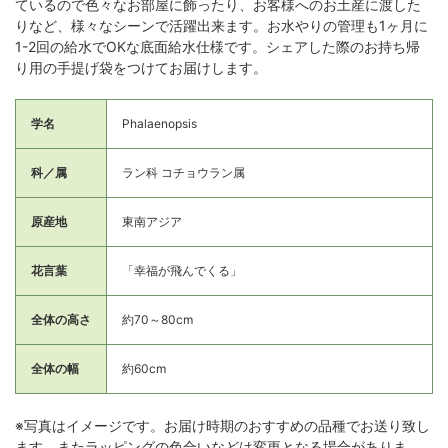
ているので色々なお部屋に飾ったり、お客様へのお土産に渡した
りなど、様々なシーンで活躍出来ます。お水やりの管理も1ヶ月に
1-2回の給水でOKな底面給水仕様です。シェアした際のお持ち帰
り用の手提げ袋をつけてお届けします。
学名
Phalaenopsis
科／属
ラン科 コチョウラン属
原産地
東南アジア
花言葉
「幸福が飛んでくる」
全体の高さ
約70～80cm
全体の幅
約60cm
※写真はイメージです。お届け時期のおすすめの品種でお送り致し
ます。またラッピングの色合いなどは変更となる場合がありま