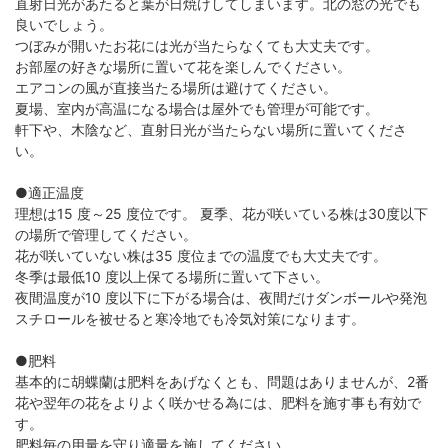
直射日光があたると葉が日焼けしてしまいます。北の窓の光でも
良いでしょう。
つぼみが開いたお花には光が当たらなくても大丈夫です。
お部屋の好きな場所に置いて花を楽しんでください。
エアコンの風が直接当たる場所は避けてください。
夏場、室内が高温になる場合は屋外でも管理が可能です。
軒下や、木陰など、直射日光が当たらない場所に置いてくださ
い。
●適正温度
理想は15 度～25 度位です。 夏季、花が咲いている株は30度以下
の場所で管理してください。
花が咲いていない株は35 度位までの温度でも大丈夫です。
冬季は最低10 度以上保てる場所に置いて下さい。
夜間温度が10 度以下に下がる場合は、夜間だけダンボールや発泡
スチロールを被せると寒冷地でも冷気対策になります。
●肥料
基本的に胡蝶蘭は肥料をあげなくとも、問題はありませんが、2番
花や翌年の花をよりよく咲かせる為には、肥料を施す事も有効で
す。
肥料毎の用量を守り適量を施してください。