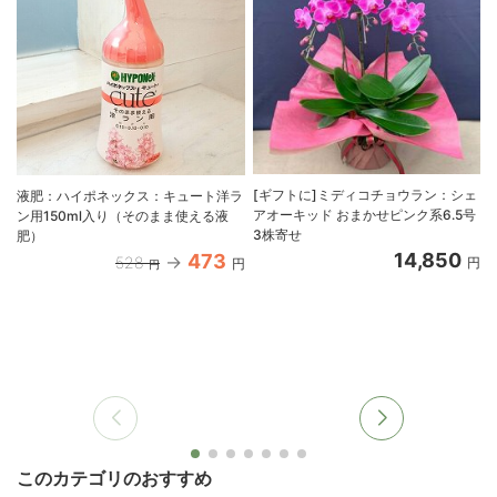
[ギフトに]ミディコチョウラン：シェ
液肥：ハイポネックス：キュート洋ラ
アオーキッド おまかせピンク系6.5号
ン用150ml入り（そのまま使える液
3株寄せ
肥）
14,850
473
528
円
円
円
このカテゴリのおすすめ