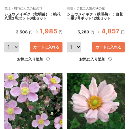
花壇・切花に人気の秋の花
花壇・切花に人気の秋の花
シュウメイギク（秋明菊）：桃花
シュウメイギク（秋明菊）：白花
八重3号ポット6株セット
一重3号ポット12株セット
1,985
4,857
2,508
5,280
円
円
円
円
カートに入れる
カートに入れる
お気に入り追加
お気に入り追加