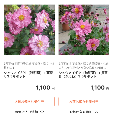
9月下旬頃 開花予定株 草丈低く咲く・鉢
9月下旬頃 草丈低く咲く八重咲種・小株
植えに！
のうちから花付きが良い品種 鉢植えに
シュウメイギク（秋明菊）：葵祭
シュウメイギク（秋明菊）：貴富
り3.5号ポット
音（きふね）3.5号ポット
1,100
1,100
円
円
入荷お知らせ受付中
入荷お知らせ受付中
お気に入り追加
お気に入り追加