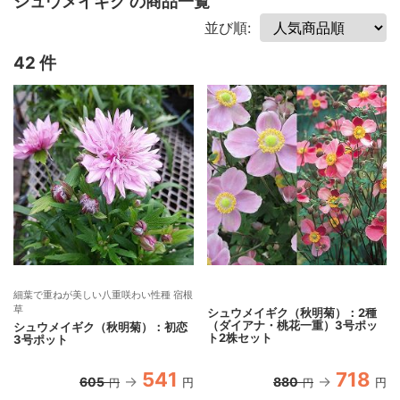
シュウメイギク の商品一覧
並び順:
42 件
細葉で重ねが美しい八重咲わい性種 宿根
草
シュウメイギク（秋明菊）：2種
（ダイアナ・桃花一重）3号ポッ
シュウメイギク（秋明菊）：初恋
ト2株セット
3号ポット
541
718
605
880
円
円
円
円