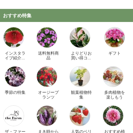
おすすめ特集
インスタラ
送料無料商
よりどりお
ギフト
イブ紹介商
品
買い得コー
品
ナー
季節の特集
オージープ
観葉植物特
多肉植物を
ランツ
集
楽しもう
ザ・ファー
まき時から
人気のベリ
おすすめ植