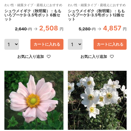
わい性・細葉タイプ・庭植えにおすすめ
わい性・細葉タイプ・庭植えにおすすめ
シュウメイギク（秋明菊）：もも
シュウメイギク（秋明菊）：もも
いろブーケ3-3.5号ポット 6株セ
いろブーケ3-3.5号ポット12株セ
ット
ット
2,508
4,857
2,640
5,280
円
円
円
円
カートに入れる
カートに入れる
お気に入り追加
お気に入り追加