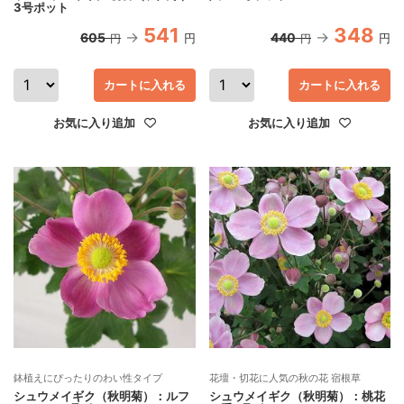
3号ポット
541
348
605
440
円
円
円
円
カートに入れる
カートに入れる
お気に入り追加
お気に入り追加
鉢植えにぴったりのわい性タイプ
花壇・切花に人気の秋の花 宿根草
シュウメイギク（秋明菊）：ルフ
シュウメイギク（秋明菊）：桃花