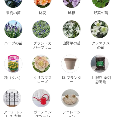
果樹の苗
鉢花
球根
野菜の苗
ハーブの苗
グランドカ
山野草の苗
クレマチス
バープラン
の苗
ツ
種（タネ）
クリスマス
鉢 プランタ
土 肥料 薬剤
ローズ
ー
忌避剤
アーチ トレ
ガーデニン
デコレーシ
リス 支柱
グツール
ョン