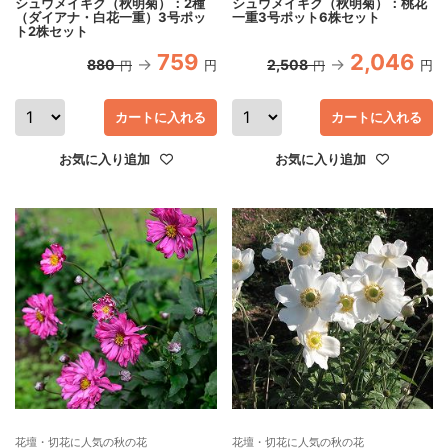
シュウメイギク（秋明菊）：2種
シュウメイギク（秋明菊）：桃花
（ダイアナ・白花一重）3号ポッ
一重3号ポット6株セット
ト2株セット
759
2,046
880
2,508
円
円
円
円
カートに入れる
カートに入れる
お気に入り追加
お気に入り追加
花壇・切花に人気の秋の花
花壇・切花に人気の秋の花