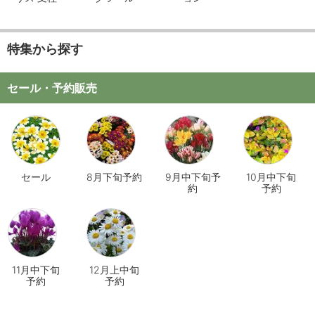
特集から探す
セール・予約販売
セール
8月下旬予約
9月中下旬予
10月中下旬
約
予約
11月中下旬
12月上中旬
予約
予約