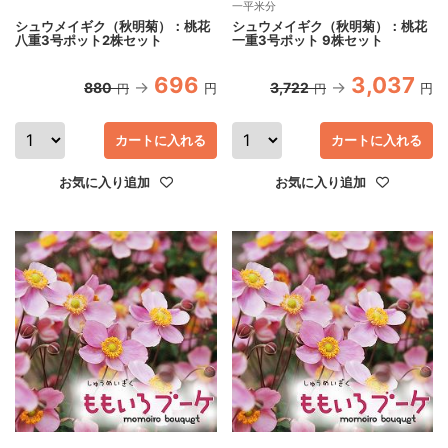
一平米分
シュウメイギク（秋明菊）：桃花
シュウメイギク（秋明菊）：桃花
八重3号ポット2株セット
一重3号ポット 9株セット
696
3,037
880
3,722
円
円
円
円
カートに入れる
カートに入れる
お気に入り追加
お気に入り追加