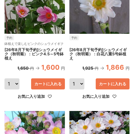
予約
予約
鉢植えで楽しむピンクのシュウメイギク
[26年8月下旬予約]シュウメイギ
[26年8月下旬予約]シュウメイギ
ク（秋明菊）：ピンク4.5～5号鉢
ク（秋明菊）：白花八重5号鉢植
植え
え
1,600
1,866
1,650
1,925
円
円
円
円
カートに入れる
カートに入れる
お気に入り追加
お気に入り追加