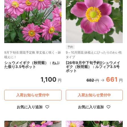
予約
9月下旬頃 開花予定株 草丈低く咲く・鉢
9～10月開花 鉢植えにぴったりのわい性
植えに！
タイプ
シュウメイギク（秋明菊）：ねぶ
[26年9月中下旬予約]シュウメイ
た祭り3.5号ポット
ギク（秋明菊）：ルフィア3.5号
ポット
1,100
661
682
円
円
円
入荷お知らせ受付中
入荷お知らせ受付中
お気に入り追加
お気に入り追加