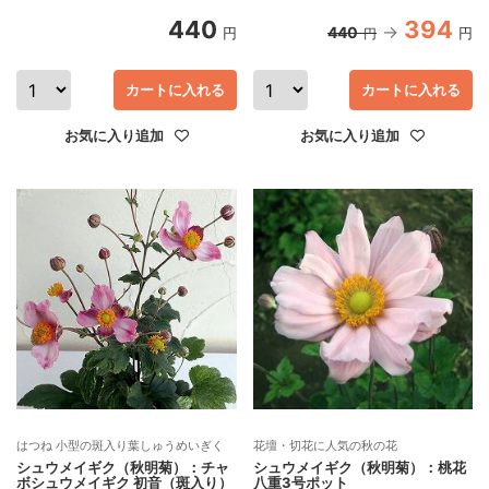
440
394
440
円
円
円
カートに入れる
カートに入れる
お気に入り追加
お気に入り追加
はつね 小型の斑入り葉しゅうめいぎく
花壇・切花に人気の秋の花
シュウメイギク（秋明菊）：チャ
シュウメイギク（秋明菊）：桃花
ボシュウメイギク 初音（斑入り）
八重3号ポット