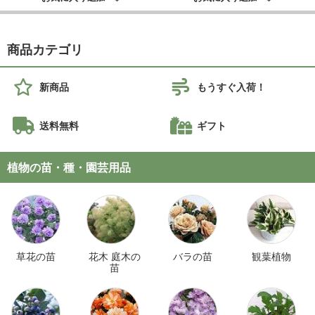
商品カテゴリ
新商品
もうすぐ入荷！
送料無料
ギフト
植物の苗・種・園芸用品
草花の苗
花木 庭木の
バラの苗
観葉植物
苗