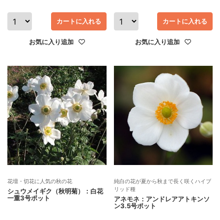
カートに入れる
カートに入れる
お気に入り追加
お気に入り追加
花壇・切花に人気の秋の花
純白の花が夏から秋まで長く咲くハイブ
リッド種
シュウメイギク（秋明菊）：白花
一重3号ポット
アネモネ：アンドレアアトキンソ
ン3.5号ポット