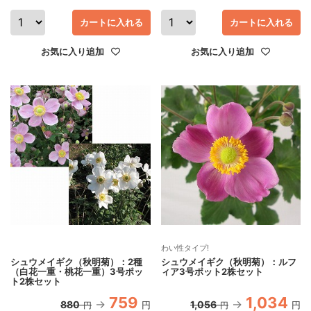
カートに入れる
カートに入れる
お気に入り追加
お気に入り追加
わい性タイプ!
シュウメイギク（秋明菊）：2種
シュウメイギク（秋明菊）：ルフ
（白花一重・桃花一重）3号ポッ
ィア3号ポット2株セット
ト2株セット
759
1,034
880
1,056
円
円
円
円