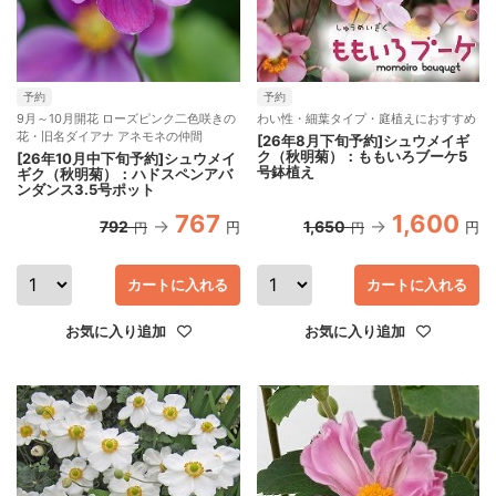
予約
予約
9月～10月開花 ローズピンク二色咲きの
わい性・細葉タイプ・庭植えにおすすめ
花・旧名ダイアナ アネモネの仲間
[26年8月下旬予約]シュウメイギ
ク（秋明菊）：ももいろブーケ5
[26年10月中下旬予約]シュウメイ
号鉢植え
ギク（秋明菊）：ハドスペンアバ
ンダンス3.5号ポット
767
1,600
792
1,650
円
円
円
円
カートに入れる
カートに入れる
お気に入り追加
お気に入り追加