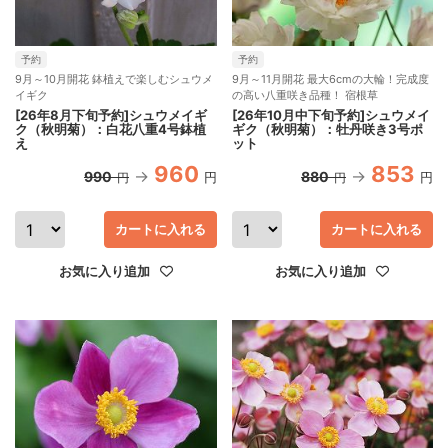
予約
予約
9月～10月開花 鉢植えで楽しむシュウメ
9月～11月開花 最大6cmの大輪！完成度
イギク
の高い八重咲き品種！ 宿根草
[26年8月下旬予約]シュウメイギ
[26年10月中下旬予約]シュウメイ
ク（秋明菊）：白花八重4号鉢植
ギク（秋明菊）：牡丹咲き3号ポ
え
ット
960
853
990
880
円
円
円
円
カートに入れる
カートに入れる
お気に入り追加
お気に入り追加