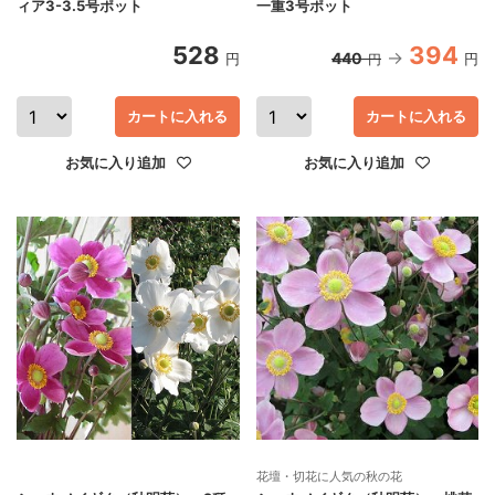
ィア3-3.5号ポット
一重3号ポット
528
394
440
円
円
円
カートに入れる
カートに入れる
お気に入り追加
お気に入り追加
花壇・切花に人気の秋の花