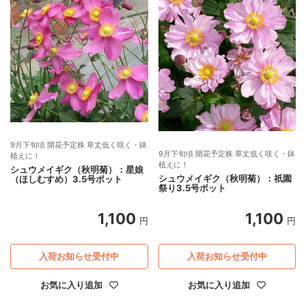
9月下旬頃 開花予定株 草丈低く咲く・鉢
9月下旬頃 開花予定株 草丈低く咲く・鉢
植えに！
植えに！
シュウメイギク（秋明菊）：星娘
シュウメイギク（秋明菊）：祇園
（ほしむすめ）3.5号ポット
祭り3.5号ポット
1,100
1,100
円
円
入荷お知らせ受付中
入荷お知らせ受付中
お気に入り追加
お気に入り追加