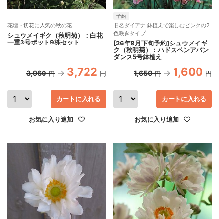
予約
花壇・切花に人気の秋の花
旧名ダイアナ 鉢植えで楽しむピンクの2
色咲きタイプ
シュウメイギク（秋明菊）：白花
一重3号ポット9株セット
[26年8月下旬予約]シュウメイギ
ク（秋明菊）：ハドスペンアバン
ダンス5号鉢植え
3,722
1,600
3,960
1,650
円
円
円
円
カートに入れる
カートに入れる
お気に入り追加
お気に入り追加