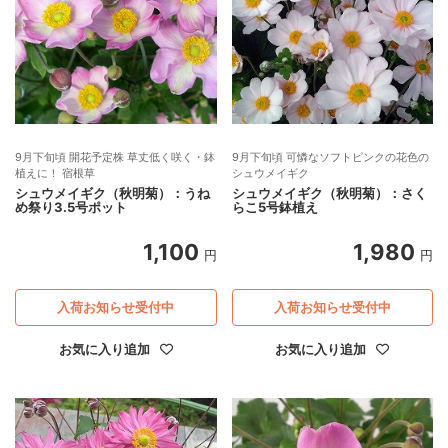
9月下旬頃 開花予定株 草丈低く咲く・鉢
9月下旬頃 可憐なソフトピンクの花色の
植えに！ 宿根草
シュウメイギク
シュウメイギク（秋明菊）：うね
シュウメイギク（秋明菊）：さく
め祭り3.5号ポット
らこ5号鉢植え
1,100
1,980
円
円
入荷お知らせ受付中
入荷お知らせ受付中
お気に入り追加
お気に入り追加