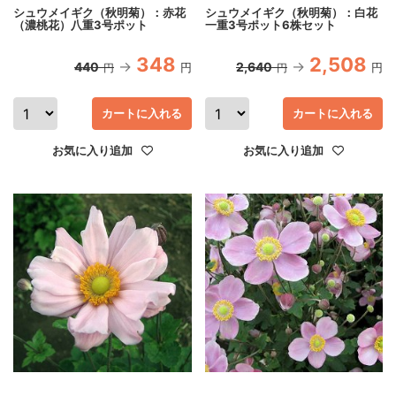
シュウメイギク（秋明菊）：赤花
シュウメイギク（秋明菊）：白花
（濃桃花）八重3号ポット
一重3号ポット6株セット
348
2,508
440
2,640
円
円
円
円
カートに入れる
カートに入れる
お気に入り追加
お気に入り追加