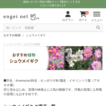
植物とガーデン用品の通販サイト【園芸ネット】本店
どなたでも購入頂けます
0
ログイン
カート
メニュー
おすすめ植物
シュウメイギク
シュウメイギク：おすすめ植物
■学名：Anemone/科名：キンポウゲ科/属名：イチリンソウ属（アネ
モネ属）
切り花をはじめ、花壇や鉢植えに人気の植物です。洋風の花壇にも和風
の花壇にもおすすめです。