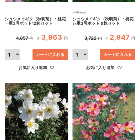
一平米分
シュウメイギク（秋明菊）：桃花
シュウメイギク（秋明菊）：桃花
一重3号ポット12株セット
八重3号ポット 9株セット
3,963
2,947
4,857
3,722
円
円
円
円
カートに入れる
カートに入れる
お気に入り追加
お気に入り追加