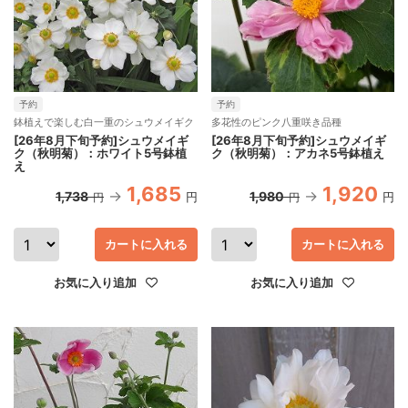
予約
予約
鉢植えで楽しむ白一重のシュウメイギク
多花性のピンク八重咲き品種
[26年8月下旬予約]シュウメイギ
[26年8月下旬予約]シュウメイギ
ク（秋明菊）：ホワイト5号鉢植
ク（秋明菊）：アカネ5号鉢植え
え
1,685
1,920
1,738
1,980
円
円
円
円
カートに入れる
カートに入れる
お気に入り追加
お気に入り追加