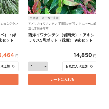
生産者・メーカー直送
る丈夫なグラン
アメリカイワナンテン 半日陰のグランドカバーに最
適な常緑多年草
オペ）：緑
西洋イワナンテン（岩南天）：アキシ
2株セット
ラリス5号ポット（緑葉） 9株セット
5,464
14,850
円
円
入り追加
お気に入り追加
カートに入れる