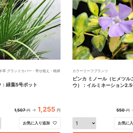
年草 グランドカバー・寄せ植え・根締
カラーリーフプランツ
ビンカ ミノール（ヒメツル
ウ：緑葉5号ポット
ウ）：イルミネーション2.
1,255
1,507
550
円
円
円
お気に入り追加
お気に