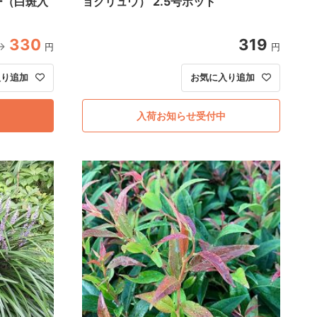
ー（白斑入
ョクリュウ） 2.5号ポット
330
319
円
円
入り追加
お気に入り追加
入荷お知らせ受付中