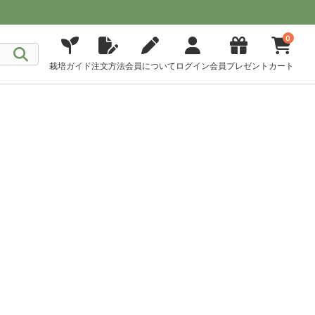
0
栽培ガイド
注文方法
会員について
ログイン
会員プレゼント
カート