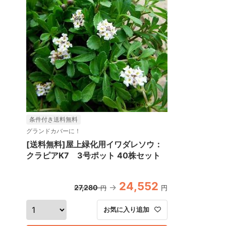
条件付き送料無料
グランドカバーに！
[送料無料]屋上緑化用イワダレソウ：
クラピアK7 3号ポット 40株セット
24,552
27,280
円
円
お気に入り追加