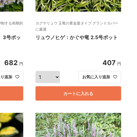
抑制する画期的
カグヤリュウ 玉竜の黄金葉タイプ グランドカバー
に最適
 3号ポッ
リュウノヒゲ：かぐや竜 2.5号ポット
682
407
円
円
入り追加
お気に入り追加
カートに入れる