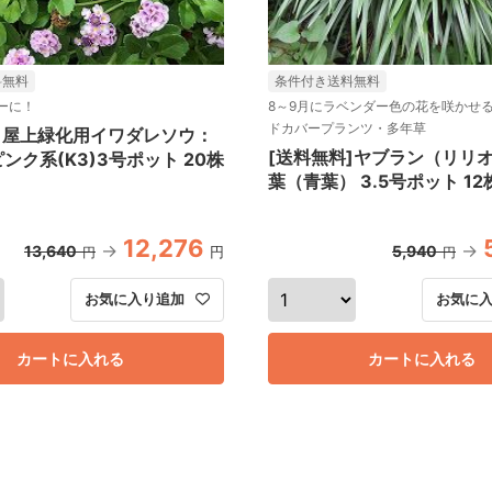
料無料
条件付き送料無料
ーに！
8～9月にラベンダー色の花を咲かせ
ドカバープランツ・多年草
]屋上緑化用イワダレソウ：
[送料無料]ヤブラン（リリ
ンク系(K3)3号ポット 20株
葉（青葉） 3.5号ポット 1
12,276
13,640
5,940
円
円
円
お気に入り追加
お気に
カートに入れる
カートに入れる