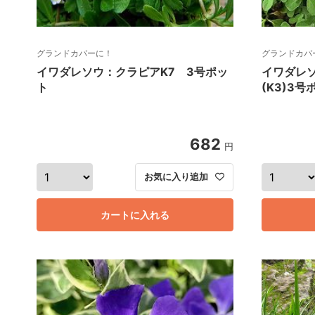
グランドカバーに！
グランドカバ
イワダレソウ：クラピアK7 3号ポッ
イワダレ
ト
(K3)3号
682
円
お気に入り追加
カートに入れる