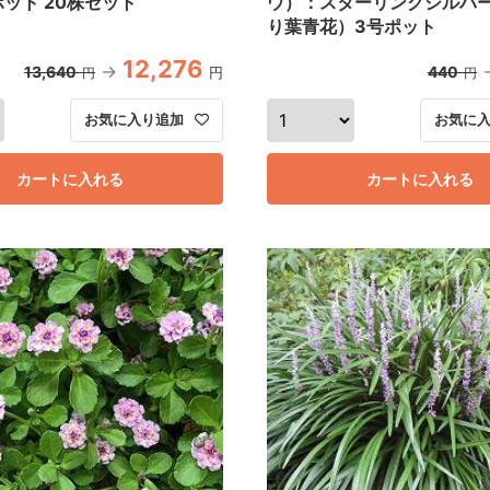
ポット 20株セット
ウ）：スターリングシルバ
り葉青花）3号ポット
12,276
13,640
440
円
円
円
お気に入り追加
お気に
カートに入れる
カートに入れる