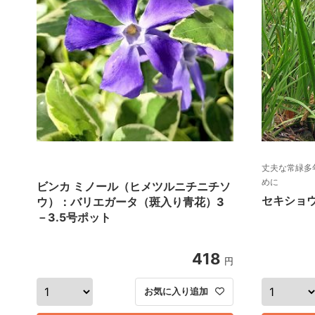
丈夫な常緑多
めに
ビンカ ミノール（ヒメツルニチニチソ
セキショ
ウ）：バリエガータ（斑入り青花）3
－3.5号ポット
418
円
お気に入り追加