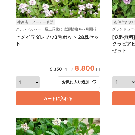
生産者・メーカー直送
条件付き送
グランドカバー、屋上緑化に 蜜源植物 6~7月開花
グランドカバ
ヒメイワダレソウ3号ポット 28株セッ
[送料無料
ト
クラピアピ
セット
8,800
9,350
円
円
お気に入り追加
カートに入れる