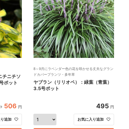
8～9月にラベンダー色の花を咲かせる丈夫なグラン
ドカバープランツ・多年草
ニチニチソ
ヤブラン（リリオペ）：緑葉（青葉）
5号ポット
3.5号ポット
506
495
円
円
入り追加
お気に入り追加