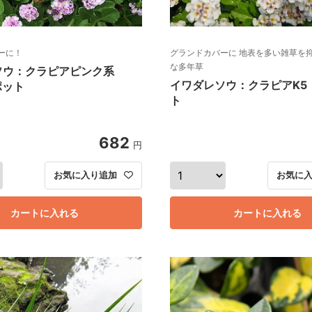
ーに！
グランドカバーに 地表を多い雑草を
な多年草
ソウ：クラピアピンク系
イワダレソウ：クラピアK5
ポット
ト
682
円
お気に入り追加
お気に
カートに入れる
カートに入れる