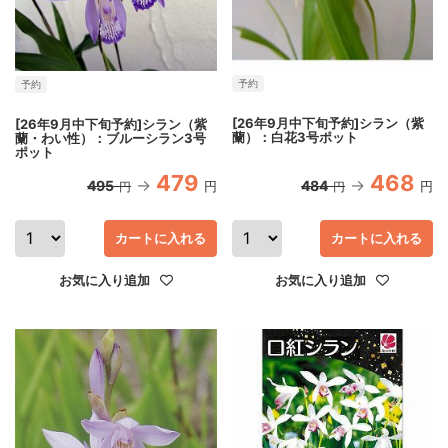
予約
予約
[26年9月中下旬予約]シラン（紫
[26年9月中下旬予約]シラン（紫
蘭）：白花3号ポット
蘭・わい性）：ブルーシラン3号
ポット
479
468
495
484
円
円
円
円
カートに入れる
カートに入れる
お気に入り追加
お気に入り追加