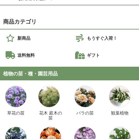
商品カテゴリ
新商品
もうすぐ入荷！
送料無料
ギフト
植物の苗・種・園芸用品
草花の苗
花木 庭木の
バラの苗
観葉植物
苗