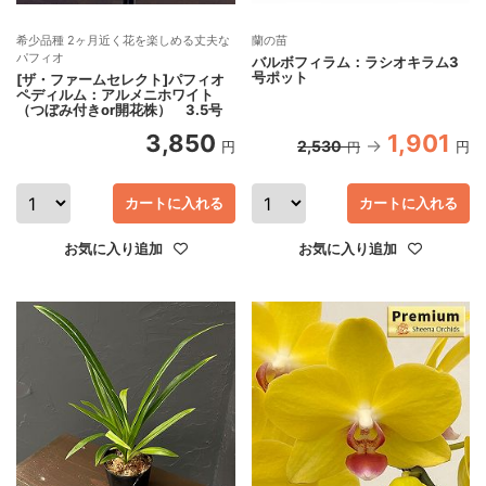
希少品種 2ヶ月近く花を楽しめる丈夫な
蘭の苗
パフィオ
バルボフィラム：ラシオキラム3
号ポット
[ザ・ファームセレクト]パフィオ
ペディルム：アルメニホワイト
（つぼみ付きor開花株） 3.5号
3,850
1,901
2,530
円
円
円
カートに入れる
カートに入れる
お気に入り追加
お気に入り追加