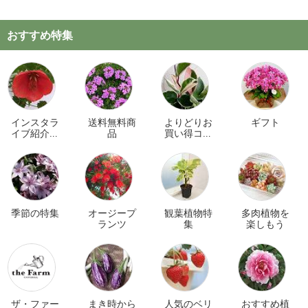
おすすめ特集
インスタラ
送料無料商
よりどりお
ギフト
イブ紹介商
品
買い得コー
品
ナー
季節の特集
オージープ
観葉植物特
多肉植物を
ランツ
集
楽しもう
ザ・ファー
まき時から
人気のベリ
おすすめ植