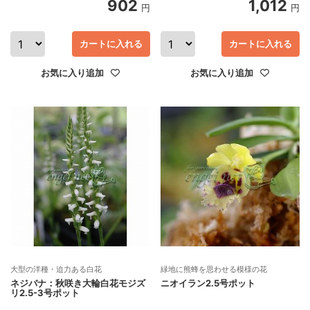
902
1,012
円
円
カートに入れる
カートに入れる
お気に入り追加
お気に入り追加
大型の洋種・迫力ある白花
緑地に熊蜂を思わせる模様の花
ネジバナ：秋咲き大輪白花モジズ
ニオイラン2.5号ポット
リ2.5-3号ポット