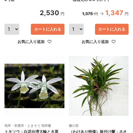
2,530
1,347
1,375
円
円
円
カートに入れる
カートに入れる
お気に入り追加
お気に入り追加
鴇草・朱鷺草・ときそう 鴇草蘭
蘭の苗
トキソウ：白花台湾大輪とき草
（わけあり特価）板付け蘭：ネオ