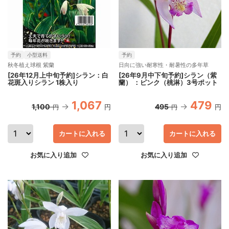
予約
小型送料
予約
秋冬植え球根 紫蘭
日向に強い耐寒性・耐暑性の多年草
[26年12月上中旬予約]シラン：白
[26年9月中下旬予約]シラン（紫
花斑入りシラン 1株入り
蘭） ：ピンク（桃淋）3号ポット
1,067
479
1,100
495
円
円
円
円
カートに入れる
カートに入れる
お気に入り追加
お気に入り追加