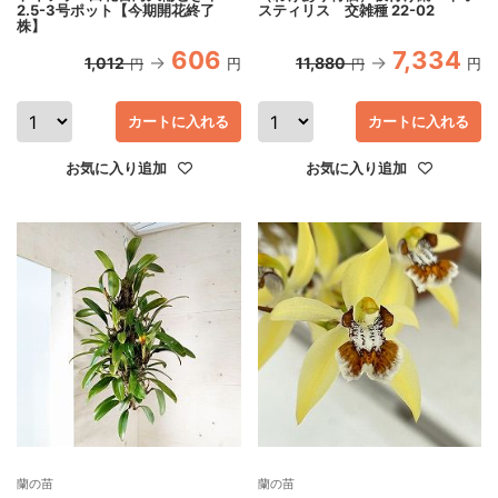
2.5-3号ポット【今期開花終了
スティリス 交雑種 22-02
株】
606
7,334
1,012
11,880
円
円
円
円
カートに入れる
カートに入れる
お気に入り追加
お気に入り追加
蘭の苗
蘭の苗