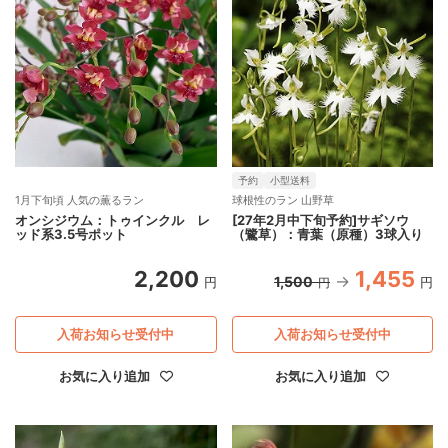
予約
小型送料
1月下旬頃 人気の薫るラン
球根性のラン 山野草
オンシジウム：トゥインクル レ
[27年2月中下旬予約]サギソウ
ッド系3.5号ポット
（鷺草）：青葉（原種）3球入り
2,200
1,455
1,500
円
円
円
入荷お知らせ受付中
入荷お知らせ受付中
お気に入り追加
お気に入り追加