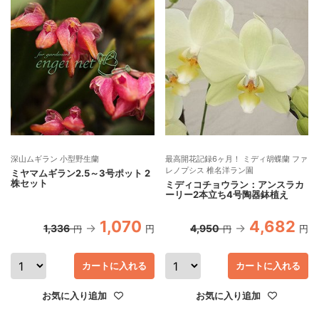
深山ムギラン 小型野生蘭
最高開花記録6ヶ月！ ミディ胡蝶蘭 ファ
レノプシス 椎名洋ラン園
ミヤマムギラン2.5～3号ポット 2
株セット
ミディコチョウラン：アンスラカ
ーリー2本立ち4号陶器鉢植え
1,070
4,682
1,336
4,950
円
円
円
円
カートに入れる
カートに入れる
お気に入り追加
お気に入り追加