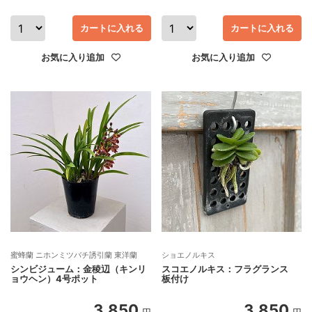
カートに入れる
カートに入れる
お気に入り追加
お気に入り追加
蜜蜂蘭 ニホンミツバチ誘引蘭 東洋蘭
ショエノルキス
シンビジューム：金稜辺（キンリ
スコエノルキス：フラグランス
ョウヘン）4号ポット
板付け
3,850
3,850
円
円