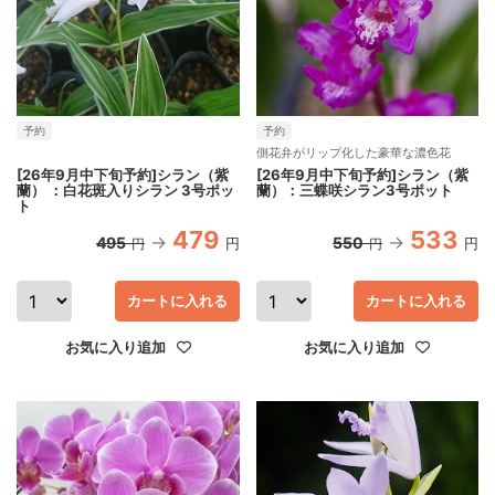
予約
予約
側花弁がリップ化した豪華な濃色花
[26年9月中下旬予約]シラン（紫
[26年9月中下旬予約]シラン（紫
蘭） ：白花斑入りシラン 3号ポッ
蘭）：三蝶咲シラン3号ポット
ト
479
533
495
550
円
円
円
円
カートに入れる
カートに入れる
お気に入り追加
お気に入り追加