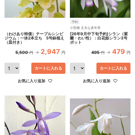
予約
小型種 丈夫な多年草
（わけあり特価）テーブルシンビ
[26年9月中下旬予約]シラン（紫
ジウム：一休2本立ち 5号鉢植え
蘭・わい性）：白花姫シラン3号
（皿付き）
ポット
2,947
479
5,500
495
円
円
円
円
カートに入れる
カートに入れる
お気に入り追加
お気に入り追加