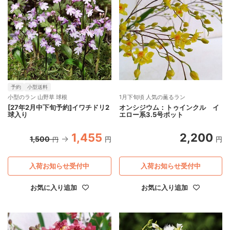
予約
小型送料
小型のラン 山野草 球根
1月下旬頃 人気の薫るラン
[27年2月中下旬予約]イワチドリ2
オンシジウム：トゥインクル イ
球入り
エロー系3.5号ポット
1,455
2,200
1,500
円
円
円
入荷お知らせ受付中
入荷お知らせ受付中
お気に入り追加
お気に入り追加