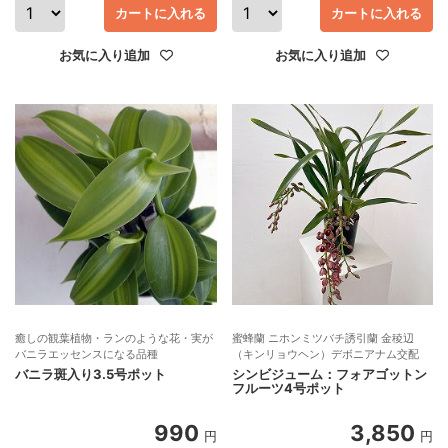
カートに入れる
カートに入れる
お気に入り追加
お気に入り追加
癒しの観葉植物・ランのような花・実が
蜜蜂蘭 ニホンミツバチ誘引蘭 金稜辺
バニラエッセンスになる品種
（キンリョウヘン）デボニアナム交配
バニラ斑入り3.5号ポット
シンビジューム：フォアゴットン
フルーツ4号ポット
990
3,850
円
円