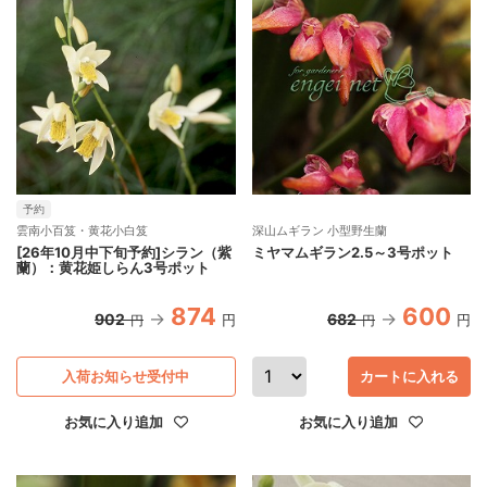
予約
雲南小百笈・黄花小白笈
深山ムギラン 小型野生蘭
[26年10月中下旬予約]シラン（紫
ミヤマムギラン2.5～3号ポット
蘭）：黄花姫しらん3号ポット
874
600
902
682
円
円
円
円
入荷お知らせ受付中
カートに入れる
お気に入り追加
お気に入り追加