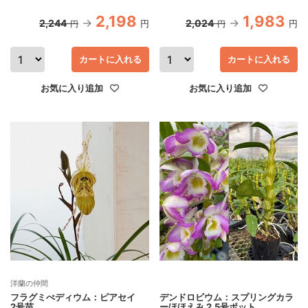
2,198
1,983
2,244
2,024
円
円
円
円
カートに入れる
カートに入れる
お気に入り追加
お気に入り追加
洋蘭の仲間
フラグミぺディウム：ピアセイ
デンドロビウム：スプリングカラ
2号苗
ーほほえみ 2.5号ポット