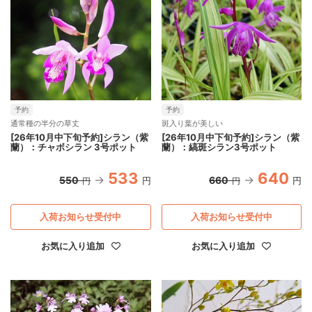
予約
予約
通常種の半分の草丈
斑入り葉が美しい
[26年10月中下旬予約]シラン（紫
[26年10月中下旬予約]シラン（紫
蘭）：チャボシラン 3号ポット
蘭）：縞斑シラン3号ポット
533
640
550
660
円
円
円
円
入荷お知らせ受付中
入荷お知らせ受付中
お気に入り追加
お気に入り追加