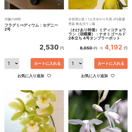
洋蘭の仲間
水管理が楽！1カ月水やり不用 JFS最優
秀賞 椎名洋ラン園
フラグミぺディウム：セデニー
2号
（わけあり特価）ミディコチョウ
ラン（胡蝶蘭）：ナオミゴールド
2本立ち 4号タンブラーポット
2,530
4,192
6,050
円
円
円
カートに入れる
カートに入れる
お気に入り追加
お気に入り追加