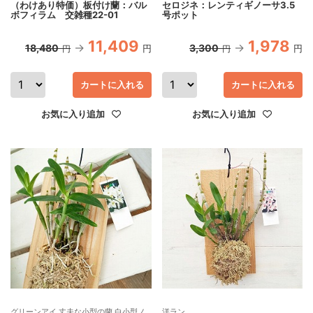
（わけあり特価）板付け蘭：バル
セロジネ：レンティギノーサ3.5
ボフィラム 交雑種22-01
号ポット
11,409
1,978
18,480
3,300
円
円
円
円
カートに入れる
カートに入れる
お気に入り追加
お気に入り追加
グリーンアイ 丈夫な小型の蘭 白小型ノ
洋ラン