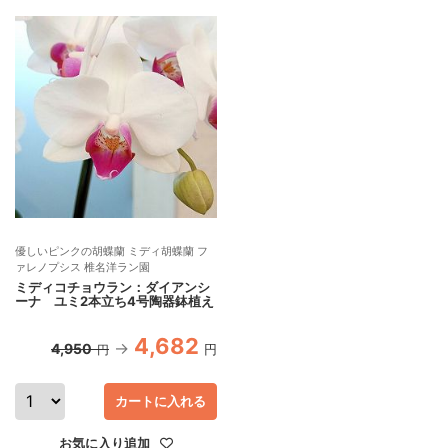
優しいピンクの胡蝶蘭 ミディ胡蝶蘭 フ
ァレノプシス 椎名洋ラン園
ミディコチョウラン：ダイアンシ
ーナ ユミ2本立ち4号陶器鉢植え
4,682
4,950
円
円
カートに入れる
お気に入り追加