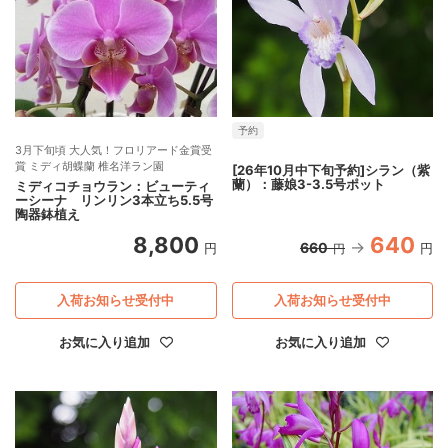
予約
3月下旬頃 大人気！フロリアード金賞受
賞 ミディ胡蝶蘭 椎名洋ラン園
[26年10月中下旬予約]シラン（紫
蘭）：藤娘3-3.5号ポット
ミディコチョウラン：ビューティ
ーシーナ リンリン3本立ち5.5号
陶器鉢植え
8,800
640
660
円
円
円
入荷お知らせ受付中
入荷お知らせ受付中
お気に入り追加
お気に入り追加