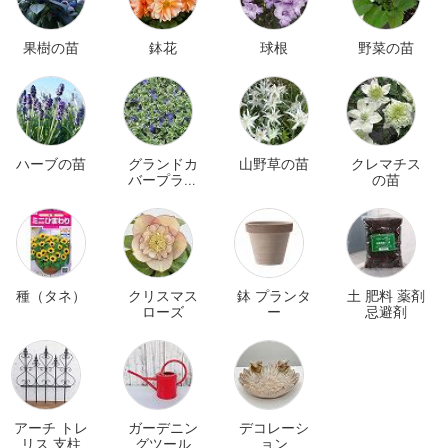
果樹の苗
鉢花
球根
野菜の苗
ハーブの苗
グランドカ
山野草の苗
クレマチス
バープラン
の苗
ツ
種（タネ）
クリスマス
鉢 プランタ
土 肥料 薬剤
ローズ
ー
忌避剤
アーチ トレ
ガーデニン
デコレーシ
リス 支柱
グツール
ョン