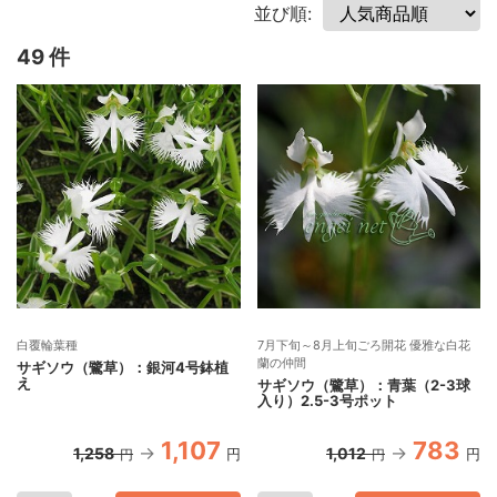
並び順:
49 件
白覆輪葉種
7月下旬～8月上旬ごろ開花 優雅な白花
蘭の仲間
サギソウ（鷺草）：銀河4号鉢植
え
サギソウ（鷺草）：青葉（2-3球
入り）2.5-3号ポット
1,107
783
1,258
1,012
円
円
円
円