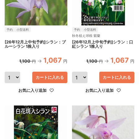
予約
小型送料
予約
小型送料
秋冬植え球根 紫蘭
[26年12月上中旬予約]シラン：ブ
[26年12月上中旬予約]シラン：口
ルーシラン 1株入り
紅シラン 1株入り
1,067
1,067
1,100
1,100
円
円
円
円
カートに入れる
カートに入れる
お気に入り追加
お気に入り追加