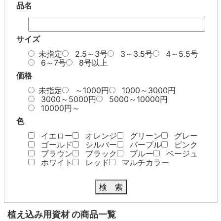
品名
サイズ
未指定
2.5～3号
3～3.5号
4～5.5号
6～7号
8号以上
価格
未指定
～1000円
1000～3000円
3000～5000円
5000～10000円
10000円～
色
イエロー
オレンジ
グリーン
グレー
ゴールド
シルバー
パープル
ピンク
ブラウン
ブラック
ブルー
ベージュ
ホワイト
レッド
マルチカラー
検 索
植え込み用資材 の商品一覧