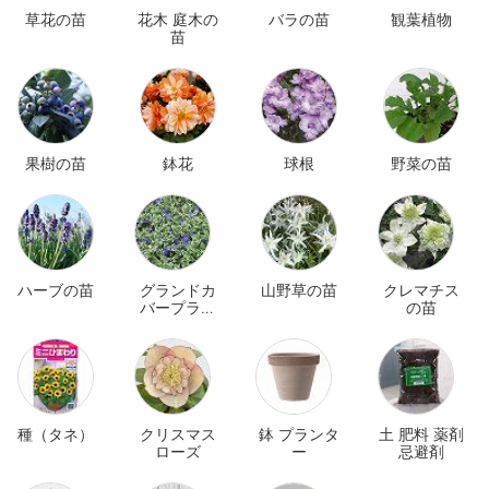
草花の苗
花木 庭木の
バラの苗
観葉植物
苗
果樹の苗
鉢花
球根
野菜の苗
ハーブの苗
グランドカ
山野草の苗
クレマチス
バープラン
の苗
ツ
種（タネ）
クリスマス
鉢 プランタ
土 肥料 薬剤
ローズ
ー
忌避剤