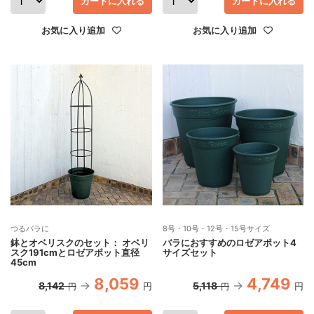
カートに入れる
カートに入れる
お気に入り追加
お気に入り追加
つるバラに
8号・10号・12号・15号サイズ
鉢とオベリスクのセット： オベリ
バラにおすすめのロゼアポット4
スク191cmとロゼアポット直径
サイズセット
45cm
8,059
4,749
8,142
5,118
円
円
円
円