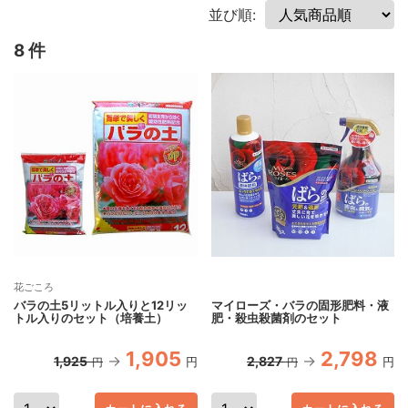
並び順:
8 件
花ごころ
バラの土5リットル入りと12リッ
マイローズ・バラの固形肥料・液
トル入りのセット（培養土）
肥・殺虫殺菌剤のセット
1,905
2,798
1,925
2,827
円
円
円
円