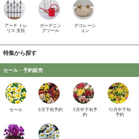
アーチ トレ
ガーデニン
デコレーシ
リス 支柱
グツール
ョン
特集から探す
セール・予約販売
セール
8月下旬予約
9月中下旬予
10月中下旬
約
予約