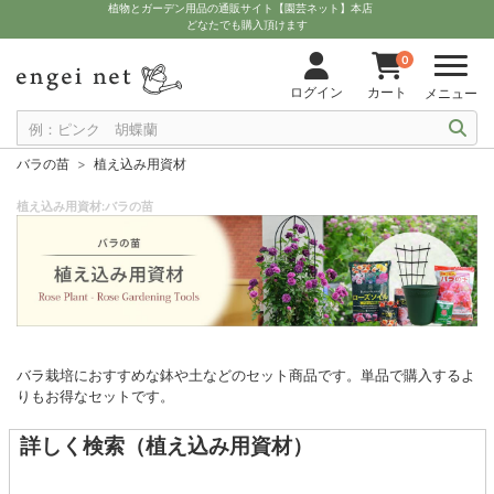
植物とガーデン用品の通販サイト【園芸ネット】本店
どなたでも購入頂けます
0
ログイン
カート
メニュー
バラの苗
植え込み用資材
植え込み用資材:バラの苗
バラ栽培におすすめな鉢や土などのセット商品です。単品で購入するよ
りもお得なセットです。
詳しく検索（植え込み用資材）