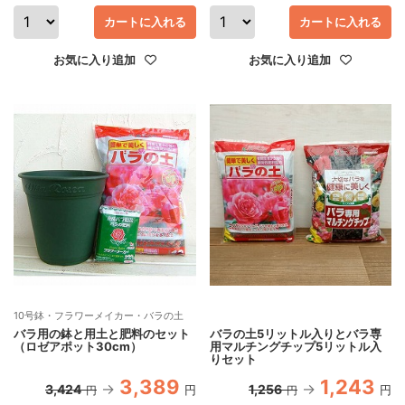
カートに入れる
カートに入れる
お気に入り追加
お気に入り追加
10号鉢・フラワーメイカー・バラの土
バラ用の鉢と用土と肥料のセット
バラの土5リットル入りとバラ専
（ロゼアポット30cm）
用マルチングチップ5リットル入
りセット
3,389
1,243
3,424
1,256
円
円
円
円