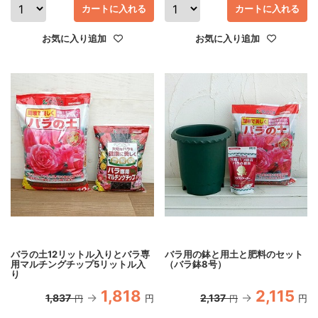
カートに入れる
カートに入れる
お気に入り追加
お気に入り追加
バラの土12リットル入りとバラ専
バラ用の鉢と用土と肥料のセット
用マルチングチップ5リットル入
（バラ鉢8号）
り
1,818
2,115
1,837
2,137
円
円
円
円