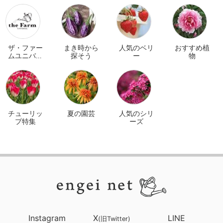
ザ・ファー
まき時から
人気のベリ
おすすめ植
ムユニバー
探そう
ー
物
サル オンラ
イン
チューリッ
夏の園芸
人気のシリ
プ特集
ーズ
Instagram
X
LINE
(旧Twitter)