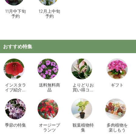
11月中下旬
12月上中旬
予約
予約
おすすめ特集
インスタラ
送料無料商
よりどりお
ギフト
イブ紹介商
品
買い得コー
品
ナー
季節の特集
オージープ
観葉植物特
多肉植物を
ランツ
集
楽しもう