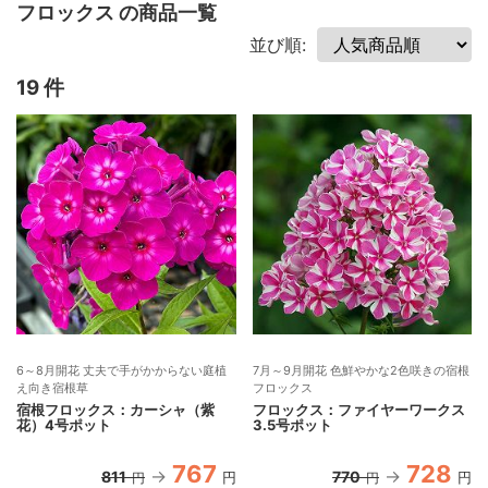
フロックス の商品一覧
並び順:
19 件
6～8月開花 丈夫で手がかからない庭植
7月～9月開花 色鮮やかな2色咲きの宿根
え向き宿根草
フロックス
宿根フロックス：カーシャ（紫
フロックス：ファイヤーワークス
花）4号ポット
3.5号ポット
767
728
811
770
円
円
円
円