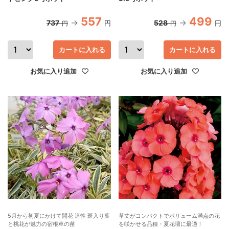
557
499
737
528
円
円
円
円
カートに入れる
カートに入れる
お気に入り追加
お気に入り追加
5月から初夏にかけて開花 這性 斑入り葉
草丈がコンパクトでボリューム満点の花
と桃花が魅力の宿根草の苗
を咲かせる品種・夏花壇に最適！