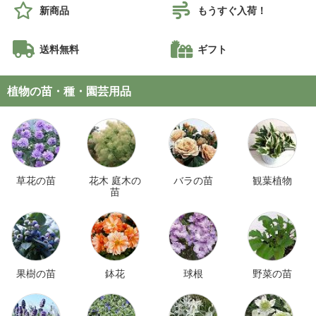
新商品
もうすぐ入荷！
送料無料
ギフト
植物の苗・種・園芸用品
草花の苗
花木 庭木の
バラの苗
観葉植物
苗
果樹の苗
鉢花
球根
野菜の苗