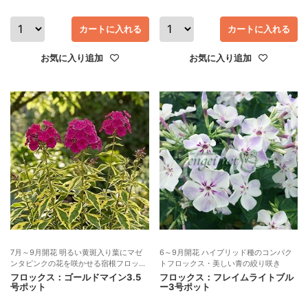
カートに入れる
カートに入れる
お気に入り追加
お気に入り追加
7月～9月開花 明るい黄斑入り葉にマゼ
6～9月開花 ハイブリッド種のコンパク
ンタピンクの花を咲かせる宿根フロック
トフロックス・美しい青の絞り咲き
ス
フロックス：ゴールドマイン3.5
フロックス：フレイムライトブル
号ポット
ー3号ポット