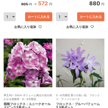
572
880
605
円
円
円
カートに入れる
カートに入れる
お気に入り追加
お気に入り追加
草丈40～50cm ボリューム満点の花を咲
5～6月開花 香りの良い花・フロック
かせる宿根草・6～9月開花
ス・ディバリカータ
宿根フロックス：ユニークオール
フロックス・ブルーパフューム
ドピンク3号ポット
3.5号ポット