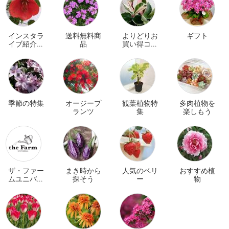
インスタラ
送料無料商
よりどりお
ギフト
イブ紹介商
品
買い得コー
品
ナー
季節の特集
オージープ
観葉植物特
多肉植物を
ランツ
集
楽しもう
ザ・ファー
まき時から
人気のベリ
おすすめ植
ムユニバー
探そう
ー
物
サル オンラ
イン