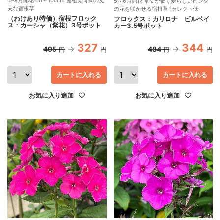
6~8月開花 60～100cm 庭植え向きの丈
5～6月開花 草丈が低く愛らしいピンク
夫な宿根草
の花を咲かせる宿根草 fセレクト低
（わけあり特価）宿根フロック
フロックス：カリロナ ビルベイ
ス：カーシャ（紫花）3号ポット
カー3.5号ポット
327
344
495
484
円
円
円
円
カートに入れる
カートに入れる
お気に入り追加
お気に入り追加