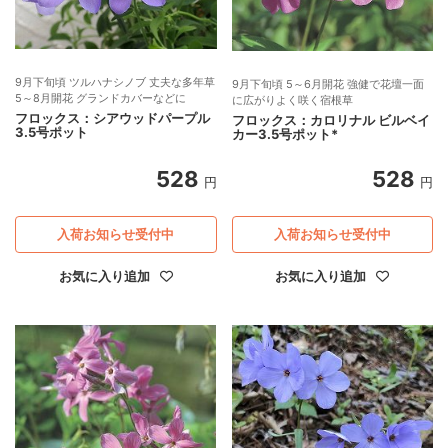
9月下旬頃 ツルハナシノブ 丈夫な多年草
9月下旬頃 5～6月開花 強健で花壇一面
5～8月開花 グランドカバーなどに
に広がりよく咲く宿根草
フロックス：シアウッドパープル
フロックス：カロリナル ビルベイ
3.5号ポット
カー3.5号ポット*
528
528
円
円
入荷お知らせ受付中
入荷お知らせ受付中
お気に入り追加
お気に入り追加