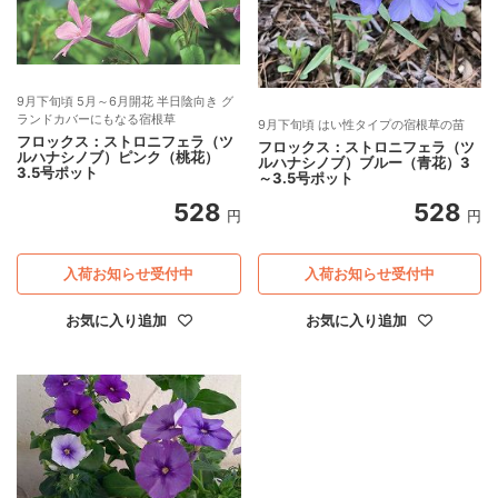
9月下旬頃 5月～6月開花 半日陰向き グ
ランドカバーにもなる宿根草
9月下旬頃 はい性タイプの宿根草の苗
フロックス：ストロニフェラ（ツ
フロックス：ストロニフェラ（ツ
ルハナシノブ）ピンク（桃花）
ルハナシノブ）ブルー（青花）3
3.5号ポット
～3.5号ポット
528
528
円
円
入荷お知らせ受付中
入荷お知らせ受付中
お気に入り追加
お気に入り追加