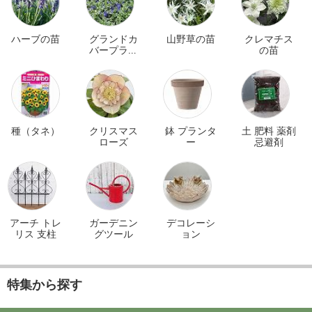
ハーブの苗
グランドカ
山野草の苗
クレマチス
バープラン
の苗
ツ
種（タネ）
クリスマス
鉢 プランタ
土 肥料 薬剤
ローズ
ー
忌避剤
アーチ トレ
ガーデニン
デコレーシ
リス 支柱
グツール
ョン
特集から探す