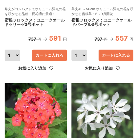
草丈がコンパクトでボリューム満点の花
草丈40～50cm ボリューム満点の花を咲
を咲かせる品種・夏花壇に最適！
かせる宿根草・6～9月開花
宿根フロックス：ユニークオール
宿根フロックス：ユニークオール
ドセリーゼ3号ポット
ドパープル3号ポット
591
557
737
737
円
円
円
円
カートに入れる
カートに入れる
お気に入り追加
お気に入り追加