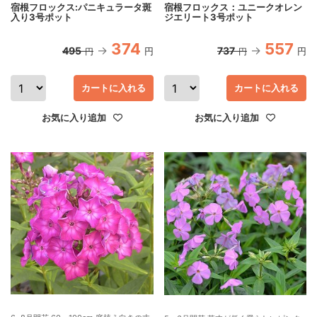
宿根フロックス:パニキュラータ斑
宿根フロックス：ユニークオレン
入り3号ポット
ジエリート3号ポット
374
557
495
737
円
円
円
円
カートに入れる
カートに入れる
お気に入り追加
お気に入り追加