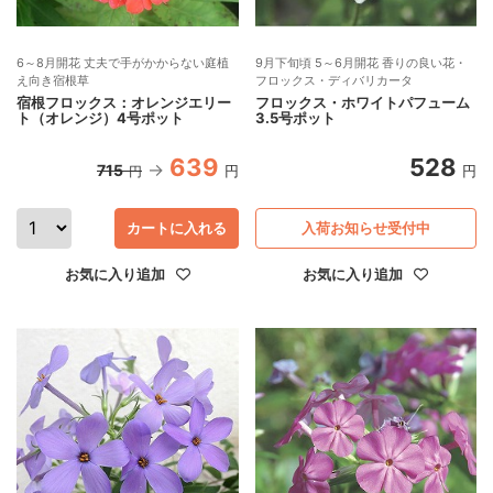
6～8月開花 丈夫で手がかからない庭植
9月下旬頃 5～6月開花 香りの良い花・
え向き宿根草
フロックス・ディバリカータ
宿根フロックス：オレンジエリー
フロックス・ホワイトパフューム
ト（オレンジ）4号ポット
3.5号ポット
639
528
715
円
円
円
カートに入れる
入荷お知らせ受付中
お気に入り追加
お気に入り追加