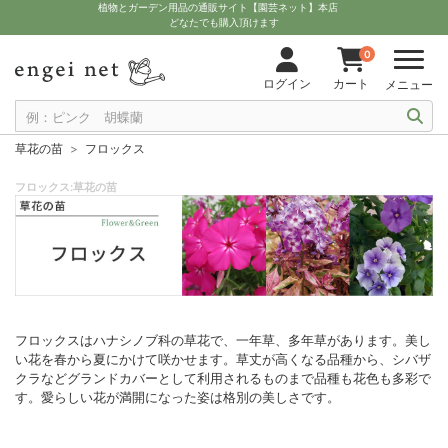
植物とガーデン用品の通販サイト【園芸ネット】本店
どなたでも購入頂けます
0
ログイン
カート
メニュー
草花の苗
フロックス
フロックス:草花の苗
フロックスはハナシノブ科の草花で、一年草、多年草があります。美し
い花を春から夏にかけて咲かせます。草丈が高くなる品種から、シバザ
クラなどグランドカバーとして利用されるものまで品種も花色も多彩で
す。愛らしい花が満開になった姿は格別の美しさです。